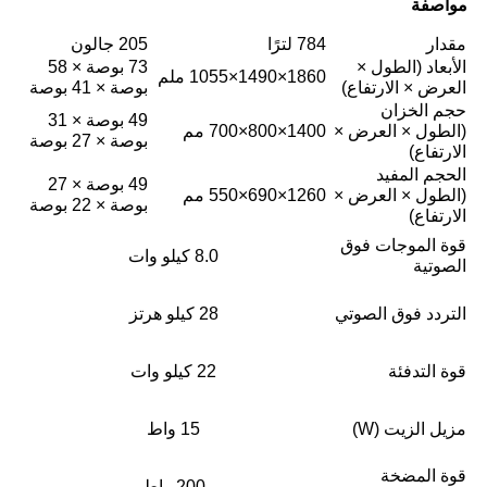
مواصفة
مقدار
784 لترًا
205 جالون
الأبعاد (الطول ×
73 بوصة × 58
1860×1490×1055 ملم
العرض × الارتفاع)
بوصة × 41 بوصة
حجم الخزان
49 بوصة × 31
(الطول × العرض ×
1400×800×700 مم
بوصة × 27 بوصة
الارتفاع)
الحجم المفيد
49 بوصة × 27
(الطول × العرض ×
1260×690×550 مم
بوصة × 22 بوصة
الارتفاع)
قوة الموجات فوق
8.0 كيلو وات
الصوتية
التردد فوق الصوتي
28 كيلو هرتز
قوة التدفئة
22 كيلو وات
مزيل الزيت (W)
15 واط
قوة المضخة
200 واط