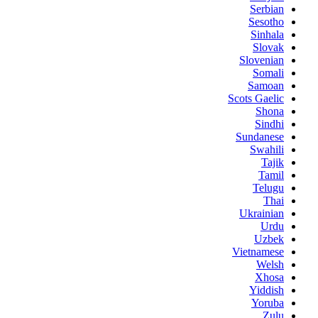
Serbian
Sesotho
Sinhala
Slovak
Slovenian
Somali
Samoan
Scots Gaelic
Shona
Sindhi
Sundanese
Swahili
Tajik
Tamil
Telugu
Thai
Ukrainian
Urdu
Uzbek
Vietnamese
Welsh
Xhosa
Yiddish
Yoruba
Zulu