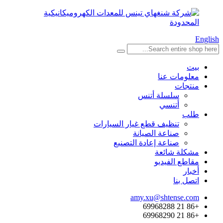
English
بيت
معلومات عنا
منتجات
سلسلة أتنس
أتنسي
طلب
تنظيف قطع غيار السيارات
صناعة الصيانة
صناعة إعادة التصنيع
مشكلة شائعة
مقاطع الفيديو
أخبار
اتصل بنا
amy.xu@shtense.com
+86 21 69968288
+86 21 69968290