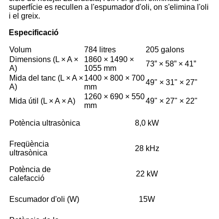
superfície es recullen a l'espumador d'oli, on s'elimina l'oli
i el greix.
Especificació
Volum
784 litres
205 galons
Dimensions (L × A ×
1860 × 1490 ×
73” × 58” × 41”
A)
1055 mm
Mida del tanc (L × A ×
1400 × 800 × 700
49" × 31" × 27"
A)
mm
1260 × 690 × 550
Mida útil (L × A × A)
49" × 27" × 22"
mm
Potència ultrasònica
8,0 kW
Freqüència
28 kHz
ultrasònica
Potència de
22 kW
calefacció
Escumador d'oli (W)
15W