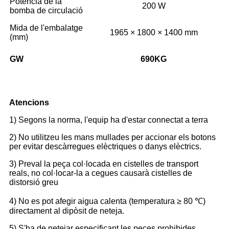
Potència de la
200 W
bomba de circulació
Mida de l'embalatge
1965 × 1800 × 1400 mm
(mm)
GW
690
KG
Atencions
1) Segons la norma, l'equip ha d'estar connectat a terra
2) No utilitzeu les mans mullades per accionar els botons
per evitar descàrregues elèctriques o danys elèctrics.
3) Preval la peça col·locada en cistelles de transport
reals, no col·locar-la a cegues causarà cistelles de
distorsió greu
4) No es pot afegir aigua calenta (temperatura ≥ 80 ℃)
directament al dipòsit de neteja.
5) S'ha de netejar especificant les peces prohibides