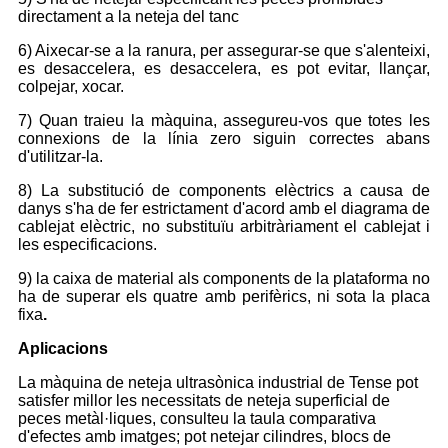
directament a la neteja del tanc
6) Aixecar-se a la ranura, per assegurar-se que s'alenteixi,
es desaccelera, es desaccelera, es pot evitar, llançar,
colpejar, xocar.
7) Quan traieu la màquina, assegureu-vos que totes les
connexions de la línia zero siguin correctes abans
d'utilitzar-la.
8) La substitució de components elèctrics a causa de
danys s'ha de fer estrictament d'acord amb el diagrama de
cablejat elèctric, no substituïu arbitràriament el cablejat i
les especificacions.
9) la caixa de material als components de la plataforma no
ha de superar els quatre amb perifèrics, ni sota la placa
fixa
.
Aplicacions
La màquina de neteja ultrasònica industrial de Tense pot
satisfer millor les necessitats de neteja superficial de
peces metàl·liques, consulteu la taula comparativa
d'efectes amb imatges; pot netejar cilindres, blocs de