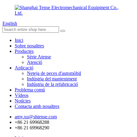
English
Inici
Sobre nosaltres
Productes
Sèrie Atense
Atenció
Aplicació
Neteja de peces d'automòbil
Indústria del manteniment
Indústria de la refabricació
Problema comú
Vídeos
Notícies
Contacta amb nosaltres
amy.xu@shtense.com
+86 21 69968288
+86 21 69968290