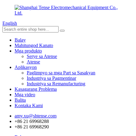
English
Balay
Mahitungod Kanato
Mga produkto
Serye sa Atense
Atense
Aplikasyon
Paglimpyo sa mga Part sa Sasakyan
Industriya sa Pagmentinar
Industriya sa Remanufacturing
Kasagarang Problema
Mga video
Balita
Kontaka Kami
amy.xu@shtense.com
+86 21 69968288
+86 21 69968290