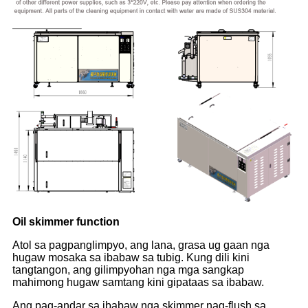
Oil skimmer function
Atol sa pagpanglimpyo, ang lana, grasa ug gaan nga
hugaw mosaka sa ibabaw sa tubig. Kung dili kini
tangtangon, ang gilimpyohan nga mga sangkap
mahimong hugaw samtang kini gipataas sa ibabaw.
Ang pag-andar sa ibabaw nga skimmer nag-flush sa