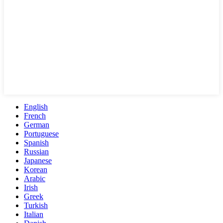
English
French
German
Portuguese
Spanish
Russian
Japanese
Korean
Arabic
Irish
Greek
Turkish
Italian