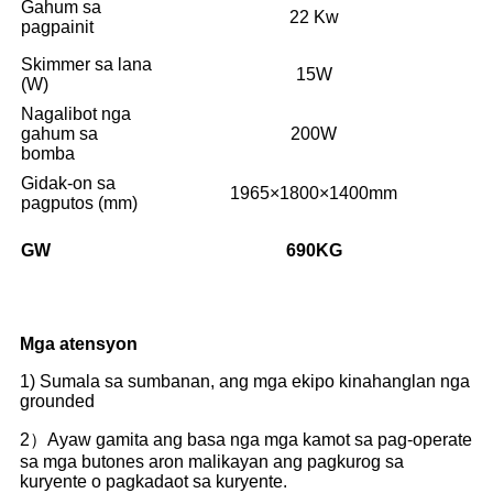
Gahum sa
22 Kw
pagpainit
Skimmer sa lana
15W
(W)
Nagalibot nga
gahum sa
200W
bomba
Gidak-on sa
1965×1800×1400mm
pagputos (mm)
GW
690
KG
Mga atensyon
1) Sumala sa sumbanan, ang mga ekipo kinahanglan nga
grounded
2）Ayaw gamita ang basa nga mga kamot sa pag-operate
sa mga butones aron malikayan ang pagkurog sa
kuryente o pagkadaot sa kuryente.