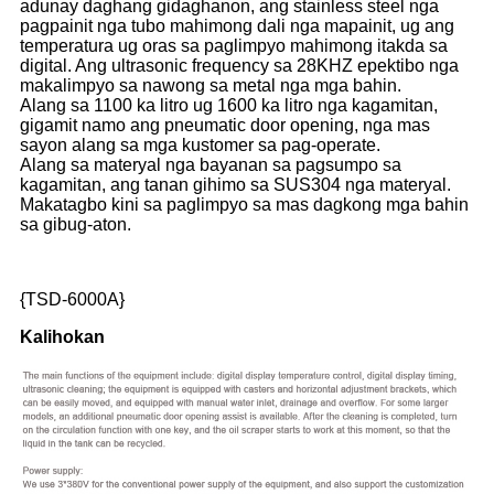
adunay daghang gidaghanon, ang stainless steel nga
pagpainit nga tubo mahimong dali nga mapainit, ug ang
temperatura ug oras sa paglimpyo mahimong itakda sa
digital. Ang ultrasonic frequency sa 28KHZ epektibo nga
makalimpyo sa nawong sa metal nga mga bahin.
Alang sa 1100 ka litro ug 1600 ka litro nga kagamitan,
gigamit namo ang pneumatic door opening, nga mas
sayon ​​alang sa mga kustomer sa pag-operate.
Alang sa materyal nga bayanan sa pagsumpo sa
kagamitan, ang tanan gihimo sa SUS304 nga materyal.
Makatagbo kini sa paglimpyo sa mas dagkong mga bahin
sa gibug-aton.
{TSD-6000A}
Kalihokan