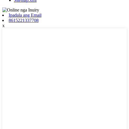
Sitemap.xml
Ipadala ang Email
8615221337708
x