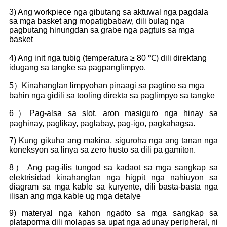
3) Ang workpiece nga gibutang sa aktuwal nga pagdala
sa mga basket ang mopatigbabaw, dili bulag nga
pagbutang hinungdan sa grabe nga pagtuis sa mga
basket
4) Ang init nga tubig (temperatura ≥ 80 ℃) dili direktang
idugang sa tangke sa pagpanglimpyo.
5）Kinahanglan limpyohan pinaagi sa pagtino sa mga
bahin nga gidili sa tooling direkta sa paglimpyo sa tangke
6）Pag-alsa sa slot, aron masiguro nga hinay sa
paghinay, paglikay, paglabay, pag-igo, pagkahagsa.
7) Kung gikuha ang makina, siguroha nga ang tanan nga
koneksyon sa linya sa zero husto sa dili pa gamiton.
8） Ang pag-ilis tungod sa kadaot sa mga sangkap sa
elektrisidad kinahanglan nga higpit nga nahiuyon sa
diagram sa mga kable sa kuryente, dili basta-basta nga
ilisan ang mga kable ug mga detalye
9) materyal nga kahon ngadto sa mga sangkap sa
plataporma dili molapas sa upat nga adunay peripheral, ni