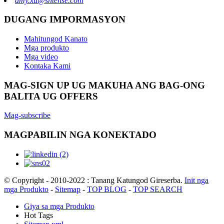
amy.xu@shtense.com
DUGANG IMPORMASYON
Mahitungod Kanato
Mga produkto
Mga video
Kontaka Kami
MAG-SIGN UP UG MAKUHA ANG BAG-ONG
BALITA UG OFFERS
Mag-subscribe
MAGPABILIN NGA KONEKTADO
© Copyright - 2010-2022 : Tanang Katungod Gireserba.
Init nga
mga Produkto
-
Sitemap
-
TOP BLOG
-
TOP SEARCH
Giya sa mga Produkto
Hot Tags