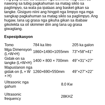
nawong sa tubig pagkahuman sa matag siklo sa
paglimpyo, sa wala pa ipataas ang basket gikan sa
tangke. Gisiguro niini ang hingpit nga limpyo nga mga
sangkap pagkahuman sa matag siklo sa paglimpyo. Ang
hugaw, lana ug grasa nga gikuha gikan sa ibabaw
gikolekta sa oil skimmer diin ang lana ug grasa
giwagtang.
Espesipikasyon
Tomo
784 ka litro
205 ka galon
Mga Dimensyon
1860×1490×1055mm
73”×58”×41”
(L×W×H)
Gidak-on sa
1400 × 800 × 700mm
49"×31"×27"
tangke (L×W×H)
Mapuslanon nga
gidak-on (L × W
1260×690×550mm
49"×27"×22"
× H)
Ultrasonic nga
8.0 Kw
gahum
Ultrasonic
28KHZ
frequency