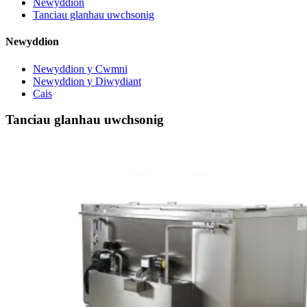
Newyddion
Tanciau glanhau uwchsonig
Newyddion
Newyddion y Cwmni
Newyddion y Diwydiant
Cais
Tanciau glanhau uwchsonig