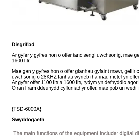
Disgrifiad
Ar gyfer y gyfres hon o offer tanc sengl uwchsonig, mae ge
1600 litr.
Mae gan y gyfres hon o offer glanhau gyfaint mawr, gellir 
uwchsonig o 28KHZ lanhau wyneb rhannau metel yn effei
Ar gyfer offer 1100 litr a 1600 litr, rydym yn defnyddio ago
O ran ffrâm ddeunydd cyfluniad yr offer, mae pob un we
{TSD-6000A}
Swyddogaeth