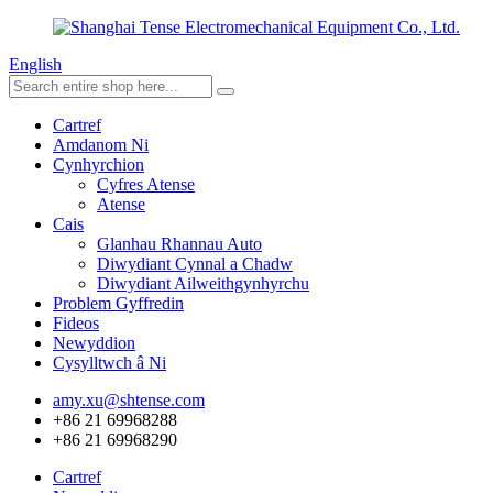
English
Cartref
Amdanom Ni
Cynhyrchion
Cyfres Atense
Atense
Cais
Glanhau Rhannau Auto
Diwydiant Cynnal a Chadw
Diwydiant Ailweithgynhyrchu
Problem Gyffredin
Fideos
Newyddion
Cysylltwch â Ni
amy.xu@shtense.com
+86 21 69968288
+86 21 69968290
Cartref