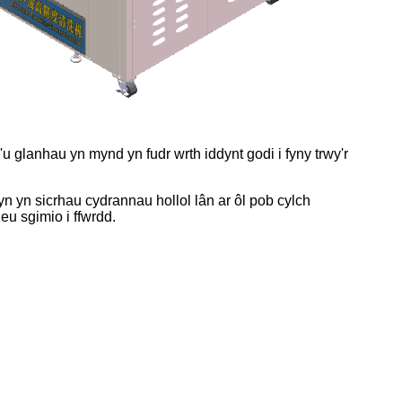
 glanhau yn mynd yn fudr wrth iddynt godi i fyny trwy'r
n yn sicrhau cydrannau hollol lân ar ôl pob cylch
eu sgimio i ffwrdd.