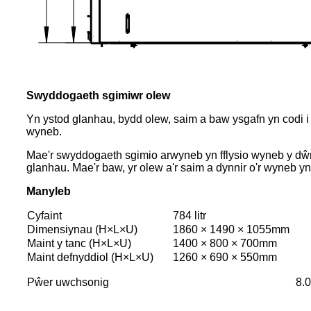
Swyddogaeth sgimiwr olew
Yn ystod glanhau, bydd olew, saim a baw ysgafn yn codi i 
wyneb.
Mae'r swyddogaeth sgimio arwyneb yn fflysio wyneb y dŵr a
glanhau. Mae'r baw, yr olew a'r saim a dynnir o'r wyneb yn
Manyleb
Cyfaint
784 litr
Dimensiynau (H×L×U)
1860 × 1490 × 1055mm
Maint y tanc (H×L×U)
1400 × 800 × 700mm
Maint defnyddiol (H×L×U)
1260 × 690 × 550mm
Pŵer uwchsonig
8.