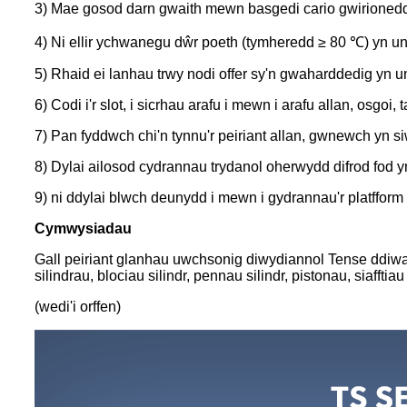
3) Mae gosod darn gwaith mewn basgedi cario gwirioneddol
4) Ni ellir ychwanegu dŵr poeth (tymheredd ≥ 80 ℃) yn un
5) Rhaid ei lanhau trwy nodi offer sy'n gwaharddedig yn un
6) Codi i'r slot, i sicrhau arafu i mewn i arafu allan, osgoi, 
7) Pan fyddwch chi'n tynnu'r peiriant allan, gwnewch yn siŵr
8) Dylai ailosod cydrannau trydanol oherwydd difrod fod y
9) ni ddylai blwch deunydd i mewn i gydrannau'r platfform
Cymwysiadau
Gall peiriant glanhau uwchsonig diwydiannol Tense ddiwal
silindrau, blociau silindr, pennau silindr, pistonau, siafftiau 
(wedi'i orffen)