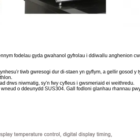
nnym fodelau gyda gwahanol gyfrolau i ddiwallu anghenion cwsmeri
cynhesu'r tiwb gwresogi dur di-staen yn gyflym, a gellir gosod 
thlon.
riad drws niwmatig, sy'n fwy cyfleus i gwsmeriaid ei weithredu.
di'i wneud o ddeunydd SUS304. Gall fodloni glanhau rhannau p