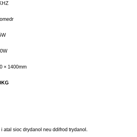
KHZ
lomedr
5W
00W
00 × 1400mm
0
KG
 atal sioc drydanol neu ddifrod trydanol.