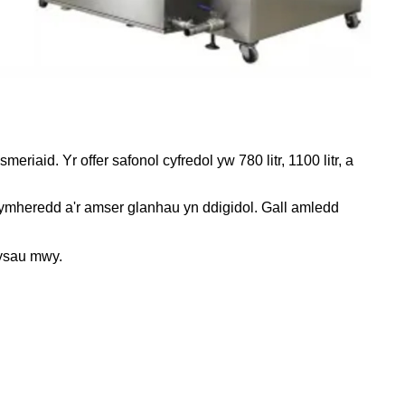
aid. Yr offer safonol cyfredol yw 780 litr, 1100 litr, a
y tymheredd a'r amser glanhau yn ddigidol. Gall amledd
wysau mwy.