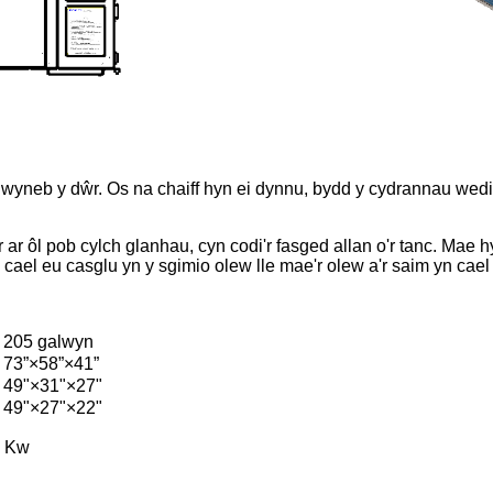
wyneb y dŵr. Os na chaiff hyn ei dynnu, bydd y cydrannau wedi'u
r ôl pob cylch glanhau, cyn codi'r fasged allan o'r tanc. Mae hy
 cael eu casglu yn y sgimio olew lle mae'r olew a'r saim yn cael 
205 galwyn
73”×58”×41”
49"×31"×27"
49"×27"×22"
0 Kw