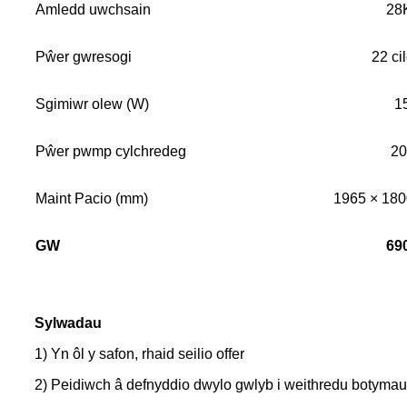
Amledd uwchsain
28
Pŵer gwresogi
22 ci
Sgimiwr olew (W)
1
Pŵer pwmp cylchredeg
2
Maint Pacio (mm)
1965 × 18
GW
69
Sylwadau
1) Yn ôl y safon, rhaid seilio offer
2) Peidiwch â defnyddio dwylo gwlyb i weithredu botymau i