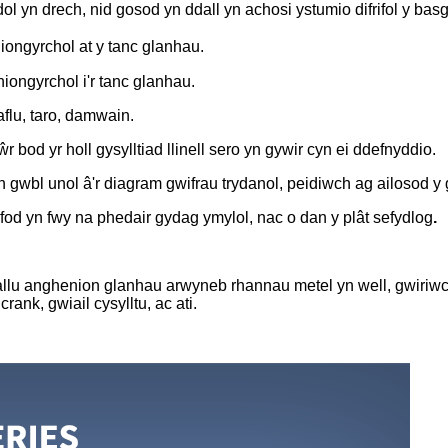
 yn drech, nid gosod yn ddall yn achosi ystumio difrifol y bas
iongyrchol at y tanc glanhau.
iongyrchol i'r tanc glanhau.
taflu, taro, damwain.
 bod yr holl gysylltiad llinell sero yn gywir cyn ei ddefnyddio.
n gwbl unol â'r diagram gwifrau trydanol, peidiwch ag ailosod y
 fod yn fwy na phedair gydag ymylol, nac o dan y plât sefydlog
.
lu anghenion glanhau arwyneb rhannau metel yn well, gwiriwch y
crank, gwiail cysylltu, ac ati.