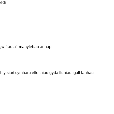
gedi
 gwifrau a'r manylebau ar hap.
 siart cymharu effeithiau gyda lluniau; gall lanhau