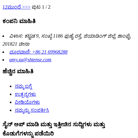
1
2
ಮುಂದೆ >
>>
ಪುಟ 1 / 2
ಕಂಪನಿ ಮಾಹಿತಿ
ವಿಳಾಸ: ಕಟ್ಟಡ 9, ಸಂಖ್ಯೆ 1186 ಫುಹೈ ರಸ್ತೆ, ಜಿಯಾಡಿಂಗ್ ಜಿಲ್ಲೆ, ಶಾಂಘೈ,
201821 ಚೀನಾ
ದೂರವಾಣಿ: +86 21 69968288
amy.xu@shtense.com
ಹೆಚ್ಚಿನ ಮಾಹಿತಿ
ನಮ್ಮ ಬಗ್ಗೆ
ಉತ್ಪನ್ನಗಳು
ವೀಡಿಯೊಗಳು
ನಮ್ಮನ್ನು ಸಂಪರ್ಕಿಸಿ
ಸೈನ್ ಅಪ್ ಮಾಡಿ ಮತ್ತು ಇತ್ತೀಚಿನ ಸುದ್ದಿಗಳು ಮತ್ತು
ಕೊಡುಗೆಗಳನ್ನು ಪಡೆಯಿರಿ