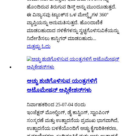
ಹೊಂದಿರುವ ತಿರುಗುವ ಡಿಸ್ಕ್ ಅನ್ನು ಮುಂದೂಡುತ್ತದೆ.
ಈ ವಿನ್ಯಾಸವು ಟ್ಯಾಂಕ್‌ನ ಒಳ ಮೇಲ್ಮೈಗಳ 360°
ವ್ಯಾಪ್ತಿಯನ್ನು ಅನುಮತಿಸುತ್ತದೆ. ಹೊಂದಾಣಿಕೆ
ಮಾಡಬಹುದಾದ ನಳಿಕೆಗಳನ್ನು ಸ್ವಚ್ಛಗೊಳಿಸುವಿಕೆಯನ್ನು
ನಿರ್ದೇಶಿಸಲು ಕಾನ್ಫಿಗರ್ ಮಾಡಬಹುದು...
ಮತ್ತಷ್ಟು ಓದು
ಅಚ್ಚು ಶುಚಿಗೊಳಿಸುವ ಯಂತ್ರಗಳಿಗೆ
ಆಟೊಮೇಷನ್ ಅಪ್ಲಿಕೇಶನ್‌ಗಳು
ನಿರ್ವಾಹಕರಿಂದ 25-07-04 ರಂದು
ಇಂಜೆಕ್ಷನ್ ಮೋಲ್ಡಿಂಗ್, ಡೈ ಕಾಸ್ಟಿಂಗ್, ಸ್ಟಾಂಪಿಂಗ್
ಸಂಸ್ಕರಣೆ ಮತ್ತು ಉತ್ಪಾದನೆಯ ಪ್ರಮುಖ ಭಾಗವಾಗಿದೆ,
ಉತ್ಪಾದನೆಯ ಬಳಕೆಯೊಂದಿಗೆ ಅಚ್ಚು ಕೈಗಾರಿಕೀಕರಣ,