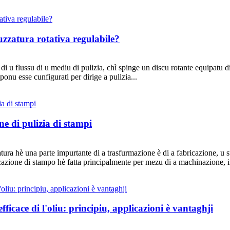
zzatura rotativa regulabile?
a di u flussu di u mediu di pulizia, chì spinge un discu rotante equipatu
 ponu esse cunfigurati per dirige a pulizia...
e di pulizia di stampi
ura hè una parte impurtante di a trasfurmazione è di a fabricazione, u s
ricazione di stampo hè fatta principalmente per mezu di a machinazione, 
fficace di l'oliu: principiu, applicazioni è vantaghji