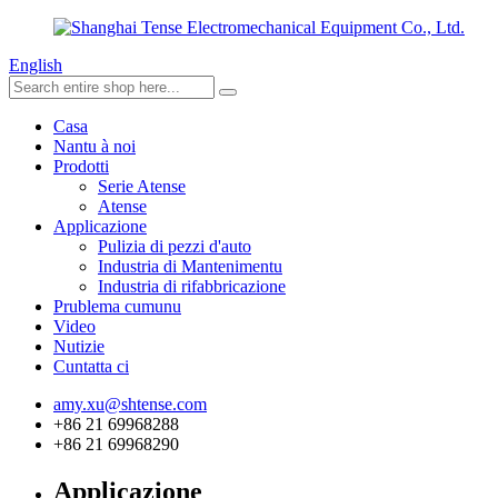
English
Casa
Nantu à noi
Prodotti
Serie Atense
Atense
Applicazione
Pulizia di pezzi d'auto
Industria di Mantenimentu
Industria di rifabbricazione
Prublema cumunu
Video
Nutizie
Cuntatta ci
amy.xu@shtense.com
+86 21 69968288
+86 21 69968290
Applicazione