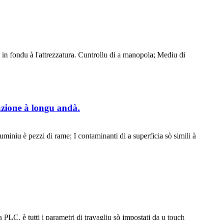
tu in fondu à l'attrezzatura. Cuntrollu di a manopola; Mediu di
azione à longu andà.
uminiu è pezzi di rame; I contaminanti di a superficia sò simili à
PLC, è tutti i parametri di travagliu sò impostati da u touch