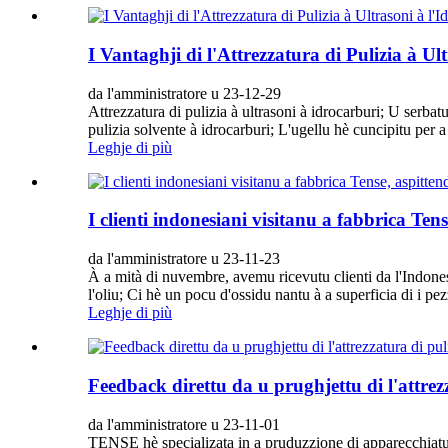
I Vantaghji di l'Attrezzatura di Pulizia à Ul
da l'amministratore u 23-12-29
Attrezzatura di pulizia à ultrasoni à idrocarburi; U serbat
pulizia solvente à idrocarburi; L'ugellu hè cuncipitu per a p
Leghje di più
I clienti indonesiani visitanu a fabbrica Te
da l'amministratore u 23-11-23
À a mità di nuvembre, avemu ricevutu clienti da l'Indonesia
l'oliu; Ci hè un pocu d'ossidu nantu à a superficia di i pez
Leghje di più
Feedback direttu da u prughjettu di l'attre
da l'amministratore u 23-11-01
TENSE hè specializata in a pruduzzione di apparecchiature 