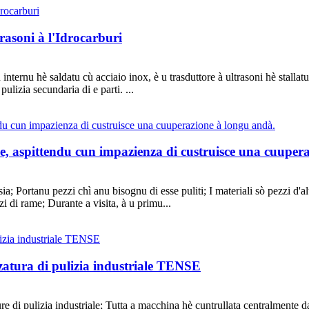
trasoni à l'Idrocarburi
u internu hè saldatu cù acciaio inox, è u trasduttore à ultrasoni hè stalla
ulizia secundaria di e parti. ...
nse, aspittendu cun impazienza di custruisce una cuuper
; Portanu pezzi chì anu bisognu di esse puliti; I materiali sò pezzi d'al
zi di rame; Durante a visita, à u primu...
zzatura di pulizia industriale TENSE
di pulizia industriale; Tutta a macchina hè cuntrullata centralmente da 