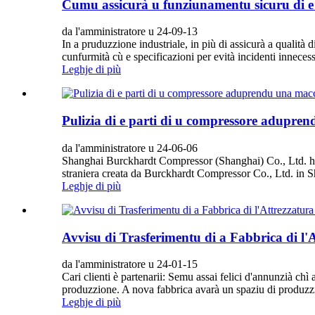
Cumu assicurà u funziunamentu sicuru di e m
da l'amministratore u 24-09-13
In a pruduzzione industriale, in più di assicurà a qualità d
cunfurmità cù e specificazioni per evità incidenti inneces
Leghje di più
Pulizia di e parti di u compressore adupren
da l'amministratore u 24-06-06
Shanghai Burckhardt Compressor (Shanghai) Co., Ltd. hè 
straniera creata da Burckhardt Compressor Co., Ltd. in 
Leghje di più
Avvisu di Trasferimentu di a Fabbrica di l'
da l'amministratore u 24-01-15
Cari clienti è partenarii: Semu assai felici d'annunzià chì 
produzzione. A nova fabbrica avarà un spaziu di produzzi
Leghje di più