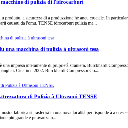
acchine di pulizia di l'idrocarburi
i u produttu, a sicurezza di a pruduzzione hè ancu cruciale. In particular
sarii causati da l'omu. TENSE idrocarburi pulizia ma...
du una macchina di pulizia à ultrasoni tesa
una impresa interamente di pruprietà straniera. Burckhardt Compressor
Shanghai, Cina in u 2002. Burckhardt Compressor Co....
Attrezzatura di Pulizia à Ultrasoni TENSE
a nostra fabbrica si trasferirà in una nova località per risponde à a cresce
one più grande è pr avanzatu...