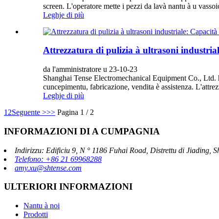
screen. L'operatore mette i pezzi da lavà nantu à u vassoio
Leghje di più
Attrezzatura di pulizia à ultrasoni industri
da l'amministratore u 23-10-23
Shanghai Tense Electromechanical Equipment Co., Ltd. hè 
cuncepimentu, fabricazione, vendita è assistenza. L'attrezz
Leghje di più
1
2
Seguente >
>>
Pagina 1 / 2
INFORMAZIONI DI A CUMPAGNIA
Indirizzu: Edificiu 9, N ° 1186 Fuhai Road, Distrettu di Jiading,
Telefono: +86 21 69968288
amy.xu@shtense.com
ULTERIORI INFORMAZIONI
Nantu à noi
Prodotti