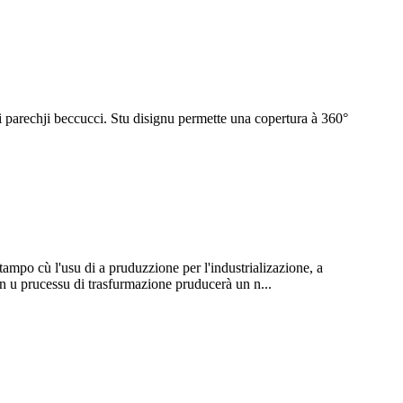
 di parechji beccucci. Stu disignu permette una copertura à 360°
tampo cù l'usu di a pruduzzione per l'industrializazione, a
in u prucessu di trasfurmazione pruducerà un n...