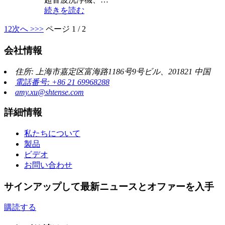
続きを読む
1
2
次へ >
>>
ページ 1 / 2
会社情報
住所: 上海市嘉定区富海路1186号9号ビル、201821 中国
電話番号: +86 21 69968288
amy.xu@shtense.com
詳細情報
私たちについて
製品
ビデオ
お問い合わせ
サインアップして最新ニュースとオファーを入手
購読する