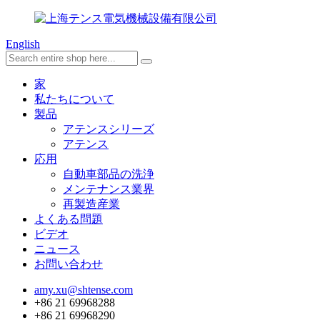
English
家
私たちについて
製品
アテンスシリーズ
アテンス
応用
自動車部品の洗浄
メンテナンス業界
再製造産業
よくある問題
ビデオ
ニュース
お問い合わせ
amy.xu@shtense.com
+86 21 69968288
+86 21 69968290