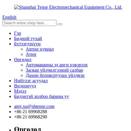
English
Гэр
Бидний тухай
Бүтээгдэхүүн
Atense цуврал
Атин
Өргөдөл
Автомашины эд анги цэвэрлэх
Засвар үйлчилгээний салбар
Дахин боловсруулах үйлдвэр
Нийтлэг асуудал
Видеонууд
Мэдээ
Бидэнтэй холбоо барина уу
amy.xu@shtense.com
+86 21 69968288
+86 21 69968290
Өргөдөл