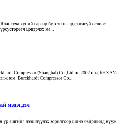
Ялангуяа хүний гараар бүтсэн шаардлагагүй ослоос
рсустөрөгч цэвэрлэх ма...
ckhardt Compressor (Shanghai) Co.,Ltd нь 2002 онд БНХАУ-
гж юм. Burckhardt Compressor Co....
ай мэдэгдэл
ийн үр ашгийг дээшлүүлэх зорилгоор шинэ байршилд нүүж