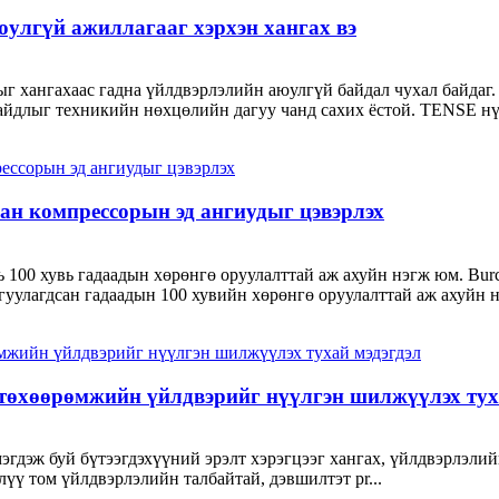
улгүй ажиллагааг хэрхэн хангах вэ
 хангахаас гадна үйлдвэрлэлийн аюулгүй байдал чухал байдаг. 
йдлыг техникийн нөхцөлийн дагуу чанд сахих ёстой. TENSE нүү
ан компрессорын эд ангиудыг цэвэрлэх
 нь 100 хувь гадаадын хөрөнгө оруулалттай аж ахуйн нэгж юм. Bur
гуулагдсан гадаадын 100 хувийн хөрөнгө оруулалттай аж ахуйн нэ
 төхөөрөмжийн үйлдвэрийг нүүлгэн шилжүүлэх тух
мэгдэж буй бүтээгдэхүүний эрэлт хэрэгцээг хангах, үйлдвэрлэл
лүү том үйлдвэрлэлийн талбайтай, дэвшилтэт pr...