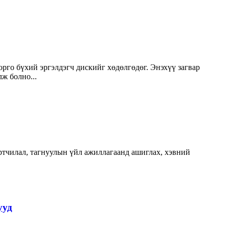
рго бүхий эргэлдэгч дискийг хөдөлгөдөг. Энэхүү загвар
ж болно...
артчилал, тагнуулын үйл ажиллагаанд ашиглах, хэвний
ууд