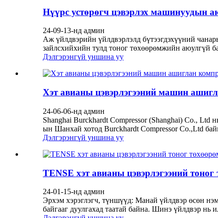
Нүүрс устөрөгч цэвэрлэх машинуудын аю
24-09-13-нд админ
Аж үйлдвэрийн үйлдвэрлэлд бүтээгдэхүүний чанарыг
зайлсхийхийн тулд тоног төхөөрөмжийн аюулгүй ба
Дэлгэрэнгүй уншина уу
Хэт авианы цэвэрлэгээний машин ашигл
24-06-06-нд админ
Shanghai Burckhardt Compressor (Shanghai) Co., Ltd
ын Шанхай хотод Burckhardt Compressor Co.,Ltd бай
Дэлгэрэнгүй уншина уу
TENSE хэт авианы цэвэрлэгээний тоног
24-01-15-нд админ
Эрхэм хэрэглэгч, түншүүд: Манай үйлдвэр өсөн нэ
байгааг дуулгахад таатай байна. Шинэ үйлдвэр нь и
Дэлгэрэнгүй уншина уу