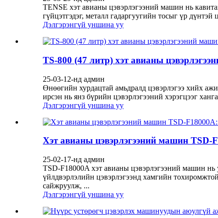
TENSE хэт авианы цэвэрлэгээний машин нь кавитац
гүйцэтгэдэг, металл гадаргуугийн тосыг үр дүнтэй ц
Дэлгэрэнгүй уншина уу
TS-800 (47 литр) хэт авианы цэвэрлэгэ
25-03-12-нд админ
Өнөөгийн хурдацтай амьдралд цэвэрлэгээ хийх ажил
ирсэн нь янз бүрийн цэвэрлэгээний хэрэгцээг ханг
Дэлгэрэнгүй уншина уу
Хэт авианы цэвэрлэгээний машин TSD-F
25-02-17-нд админ
TSD-F18000A хэт авианы цэвэрлэгээний машин нь ух
үйлдвэрлэлийн цэвэрлэгээнд хамгийн тохиромжтой
сайжруулж, ...
Дэлгэрэнгүй уншина уу