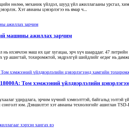
ийн нөлөө, механик үйлдэл, шууд үйл ажиллагааны урсгал, хими
эвэрлэх. Хэт авианы цэвэрлэгээ нь ямар ч...
эний машины ажиллах зарчим
 нь ихэвчлэн маш их цаг хугацаа, эрч хүч шаарддаг. 47 литрий
ах үр ашигтай, тохиромжтой, эвдрэлгүй шийдлийг өгдөг нь дамжи
18000A: Том хэмжээний үйлдвэрлэлийн цэвэрлэгээ
аалаг удирдлага, эрчим хүчний хэмнэлттэй, байгальд ээлтэй ү
 сонголт юм. Дэвшилтэт хэт авианы технологийг ашиглан TSD-