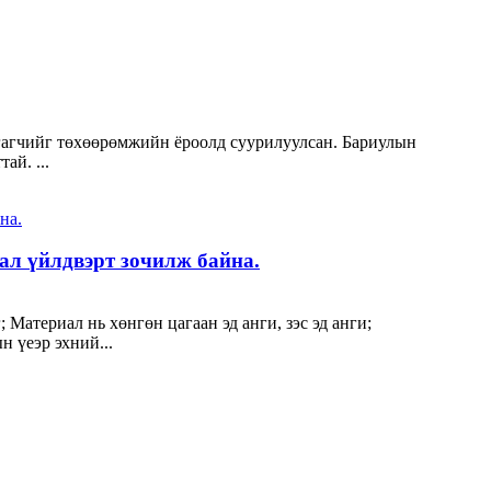
ргагчийг төхөөрөмжийн ёроолд суурилуулсан. Бариулын
ай. ...
ал үйлдвэрт зочилж байна.
Материал нь хөнгөн цагаан эд анги, зэс эд анги;
н үеэр эхний...