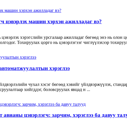
ч цэвэрлэх машин хэрхэн ажилладаг вэ?
цэвэрлэх хэрэгслийн урсгалаар ажилладаг бөгөөд энэ нь олон цо
олгодог. Тохируулах цорго нь цэвэрлэгээг чиглүүлэхээр тохируул
автоматжуулалтын хэрэглээ
 үйлдвэрлэлийн чухал хэсэг бөгөөд хэвийг үйлдвэржүүлэх, станд
руулалтаар хийгддэг, боловсруулах явцад н ...
т авианы цэвэрлэгч: зарчим, хэрэглээ ба давуу тал