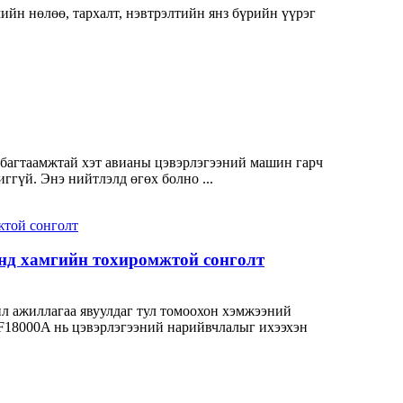
йн нөлөө, тархалт, нэвтрэлтийн янз бүрийн үүрэг
н багтаамжтай хэт авианы цэвэрлэгээний машин гарч
ггүй. Энэ нийтлэлд өгөх болно ...
нд хамгийн тохиромжтой сонголт
йл ажиллагаа явуулдаг тул томоохон хэмжээний
F18000A нь цэвэрлэгээний нарийвчлалыг ихээхэн