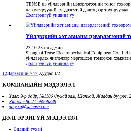
TENSE нь үйлдвэрийн цэвэрлэгээний тоног төхөөр
параметрүүдийг мэдрэгчтэй дэлгэцээр тохируулдаг. 
Дэлгэрэнгүй уншина уу
Үйлдвэрийн хэт авианы цэвэрлэгээний т
23-10-23-нд админ
Shanghai Tense Electromechanical Equipment Co., Lt
үйлдвэрлэх чиглэлээр мэргэшсэн томоохон хэмжээн
Дэлгэрэнгүй уншина уу
1
2
Дараагийн >
>>
Хуудас 1/2
КОМПАНИЙН МЭДЭЭЛЭЛ
Хаяг: 9-р байр, №1186 Фүхай зам, Шанхай, Жиадин дүүрэг,
Утас: +86 21 69968288
amy.xu@shtense.com
ДЭЛГЭРЭНГҮЙ МЭДЭЭЛЭЛ
Бидний тухай