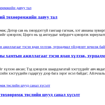
ний төхөөрөмжийн давуу тал
мж; Дотор сав нь зэвэрдэггүй гангаар гагнаж, хэт авианы хуви
йг цэвэрлэх; Цорго нь эд ангиудыг хоёрдогч цэвэрлэх зориулалтт
ы хамтын ажиллагааг тэсэн ядан хүлээж, хурцадм
 хүлээн авсан; Тэд цэвэрлэх шаардлагатай хэсгүүдийг авч явдаг; 
сийн хэсгүүдийн гадаргуу дээр бага зэрэг исэл байдаг; Айлчлалы
 төхөөрөмж төслийн шууд санал хүсэлт