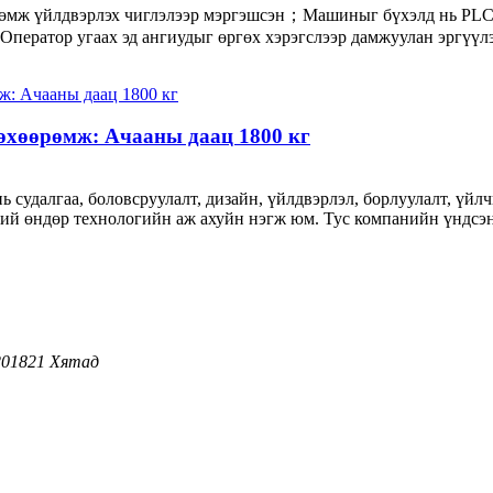
өмж үйлдвэрлэх чиглэлээр мэргэшсэн；Машиныг бүхэлд нь PLC 
Оператор угаах эд ангиудыг өргөх хэрэгслээр дамжуулан эргүүлэх
өхөөрөмж: Ачааны даац 1800 кг
d нь судалгаа, боловсруулалт, дизайн, үйлдвэрлэл, борлуулалт, үй
ий өндөр технологийн аж ахуйн нэгж юм. Тус компанийн үндсэн 
 201821 Хятад