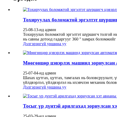
Тохируулах боломжтой эргэлтэт шүршиг
25-08-13-нд админ
Тохируулах боломжтой эргэлтэт шүршигч толгой нь 
нь савны дотоод гадаргууг 360 ° хамрах боломжийг 
Дэлгэрэнгүй уншина уу
Мөөгөнцөр цэвэрлэх машинд зориулсан 
25-07-04-нд админ
Шахах цутгах, цутгах, тамгалах нь боловсруулалт,
үйлдвэрлэл, үйлдвэрлэл нь ихэвчлэн механик боловс
Дэлгэрэнгүй уншина уу
Тосыг үр дүнтэй арилгахад зориулсан хэ
25-03-29-нд админ