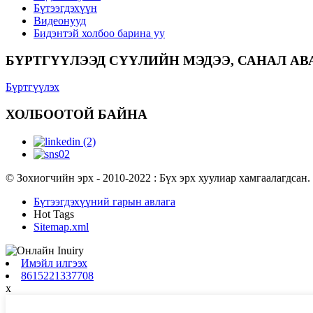
Бүтээгдэхүүн
Видеонууд
Бидэнтэй холбоо барина уу
БҮРТГҮҮЛЭЭД СҮҮЛИЙН МЭДЭЭ, САНАЛ АВ
Бүртгүүлэх
ХОЛБООТОЙ БАЙНА
© Зохиогчийн эрх - 2010-2022 : Бүх эрх хуулиар хамгаалагдсан.
Бүтээгдэхүүний гарын авлага
Hot Tags
Sitemap.xml
Имэйл илгээх
8615221337708
x