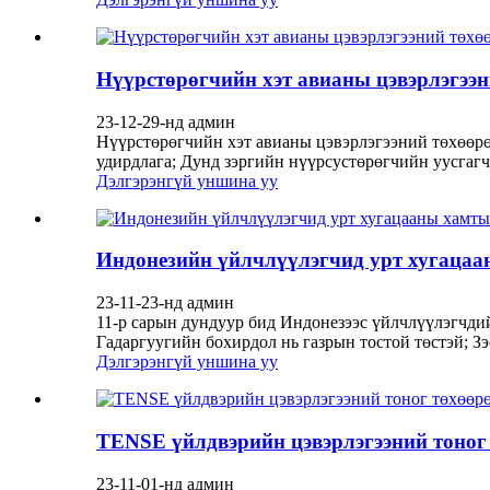
Нүүрстөрөгчийн хэт авианы цэвэрлэгээ
23-12-29-нд админ
Нүүрстөрөгчийн хэт авианы цэвэрлэгээний төхөөрө
удирдлага; Дунд зэргийн нүүрсустөрөгчийн уусгагчи
Дэлгэрэнгүй уншина уу
Индонезийн үйлчлүүлэгчид урт хугацаан
23-11-23-нд админ
11-р сарын дундуур бид Индонезээс үйлчлүүлэгчдийг
Гадаргуугийн бохирдол нь газрын тостой төстэй; Зэ
Дэлгэрэнгүй уншина уу
TENSE үйлдвэрийн цэвэрлэгээний тоног
23-11-01-нд админ