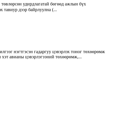
төвлөрсөн удирдлагатай бөгөөд ажлын бүх
 тавиур дээр байрлуулна (...
лчилгээг нэгтгэсэн гадаргуу цэвэрлэх тоног төхөөрөмж
хэт авианы цэвэрлэгээний төхөөрөмж,...