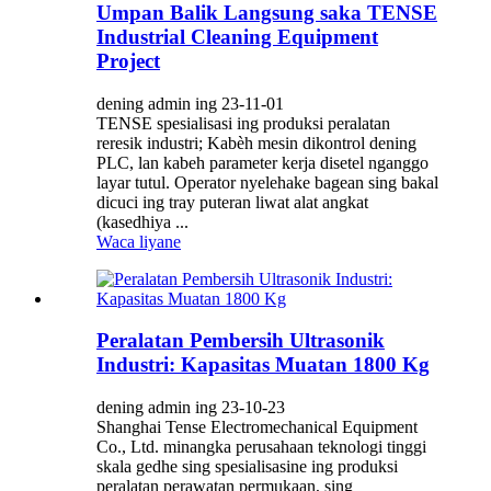
Umpan Balik Langsung saka TENSE
Industrial Cleaning Equipment
Project
dening admin ing 23-11-01
TENSE spesialisasi ing produksi peralatan
reresik industri; Kabèh mesin dikontrol dening
PLC, lan kabeh parameter kerja disetel nganggo
layar tutul. Operator nyelehake bagean sing bakal
dicuci ing tray puteran liwat alat angkat
(kasedhiya ...
Waca liyane
Peralatan Pembersih Ultrasonik
Industri: Kapasitas Muatan 1800 Kg
dening admin ing 23-10-23
Shanghai Tense Electromechanical Equipment
Co., Ltd. minangka perusahaan teknologi tinggi
skala gedhe sing spesialisasine ing produksi
peralatan perawatan permukaan, sing