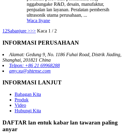
nggabungake R&D, desain, manufaktur,
penjualan lan layanan. Peralatan pembersih
ultrasonik utama perusahaan, ...
Waca liyane
1
2
Sabanjure >
>>
Kaca 1 / 2
INFORMASI PERUSAHAAN
Alamat: Gedung 9, No. 1186 Fuhai Road, Distrik Jiading,
Shanghai, 201821 China
Telpon: +86 21 69968288
amy.xu@shtense.com
INFORMASI LANJUT
Babagan Kita
Produk
Video
Hubungi Kita
DAFTAR lan entuk kabar lan tawaran paling
anyar