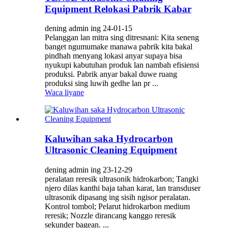
Equipment Relokasi Pabrik Kabar
dening admin ing 24-01-15
Pelanggan lan mitra sing ditresnani: Kita seneng
banget ngumumake manawa pabrik kita bakal
pindhah menyang lokasi anyar supaya bisa
nyukupi kabutuhan produk lan nambah efisiensi
produksi. Pabrik anyar bakal duwe ruang
produksi sing luwih gedhe lan pr ...
Waca liyane
Kaluwihan saka Hydrocarbon
Ultrasonic Cleaning Equipment
dening admin ing 23-12-29
peralatan reresik ultrasonik hidrokarbon; Tangki
njero dilas kanthi baja tahan karat, lan transduser
ultrasonik dipasang ing sisih ngisor peralatan.
Kontrol tombol; Pelarut hidrokarbon medium
reresik; Nozzle dirancang kanggo reresik
sekunder bagean. ...