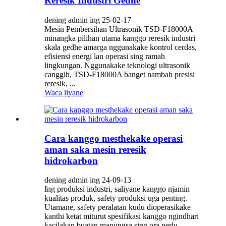
Reresik Industri Gedhe
dening admin ing 25-02-17
Mesin Pembersihan Ultrasonik TSD-F18000A
minangka pilihan utama kanggo reresik industri
skala gedhe amarga nggunakake kontrol cerdas,
efisiensi energi lan operasi sing ramah
lingkungan. Nggunakake teknologi ultrasonik
canggih, TSD-F18000A banget nambah presisi
reresik, ...
Waca liyane
Cara kanggo mesthekake operasi
aman saka mesin reresik
hidrokarbon
dening admin ing 24-09-13
Ing produksi industri, saliyane kanggo njamin
kualitas produk, safety produksi uga penting.
Utamane, safety peralatan kudu dioperasikake
kanthi ketat miturut spesifikasi kanggo ngindhari
kacilakan buatan manungsa sing ora perlu.