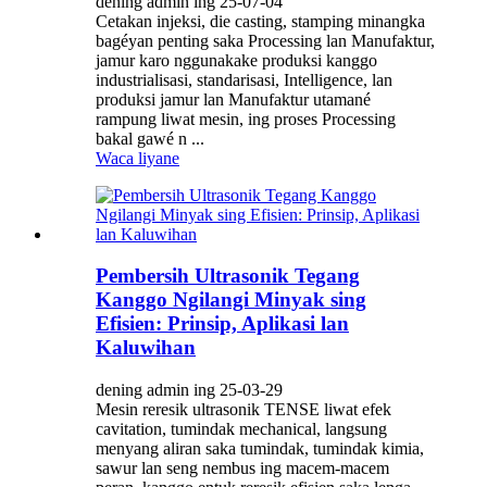
dening admin ing 25-07-04
Cetakan injeksi, die casting, stamping minangka
bagéyan penting saka Processing lan Manufaktur,
jamur karo nggunakake produksi kanggo
industrialisasi, standarisasi, Intelligence, lan
produksi jamur lan Manufaktur utamané
rampung liwat mesin, ing proses Processing
bakal gawé n ...
Waca liyane
Pembersih Ultrasonik Tegang
Kanggo Ngilangi Minyak sing
Efisien: Prinsip, Aplikasi lan
Kaluwihan
dening admin ing 25-03-29
Mesin reresik ultrasonik TENSE liwat efek
cavitation, tumindak mechanical, langsung
menyang aliran saka tumindak, tumindak kimia,
sawur lan seng nembus ing macem-macem