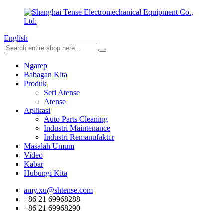
English
Ngarep
Babagan Kita
Produk
Seri Atense
Atense
Aplikasi
Auto Parts Cleaning
Industri Maintenance
Industri Remanufaktur
Masalah Umum
Video
Kabar
Hubungi Kita
amy.xu@shtense.com
+86 21 69968288
+86 21 69968290