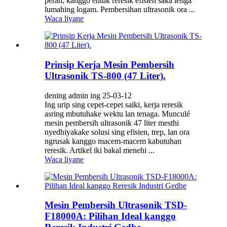
peran, kanggo entuk reresik efisien saka lenga
lumahing logam. Pembersihan ultrasonik ora ...
Waca liyane
Prinsip Kerja Mesin Pembersih
Ultrasonik TS-800 (47 Liter).
dening admin ing 25-03-12
Ing urip sing cepet-cepet saiki, kerja reresik
asring mbutuhake wektu lan tenaga. Munculé
mesin pembersih ultrasonik 47 liter mesthi
nyedhiyakake solusi sing efisien, trep, lan ora
ngrusak kanggo macem-macem kabutuhan
reresik. Artikel iki bakal menehi ...
Waca liyane
Mesin Pembersih Ultrasonik TSD-
F18000A: Pilihan Ideal kanggo