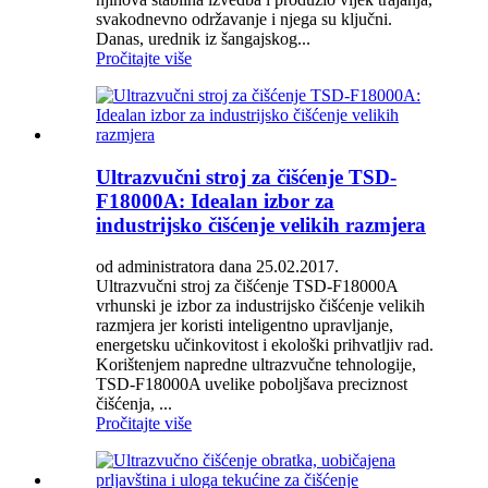
svakodnevno održavanje i njega su ključni.
Danas, urednik iz šangajskog...
Pročitajte više
Ultrazvučni stroj za čišćenje TSD-
F18000A: Idealan izbor za
industrijsko čišćenje velikih razmjera
od administratora dana 25.02.2017.
Ultrazvučni stroj za čišćenje TSD-F18000A
vrhunski je izbor za industrijsko čišćenje velikih
razmjera jer koristi inteligentno upravljanje,
energetsku učinkovitost i ekološki prihvatljiv rad.
Korištenjem napredne ultrazvučne tehnologije,
TSD-F18000A uvelike poboljšava preciznost
čišćenja, ...
Pročitajte više