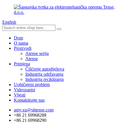
English
Dom
O nama
Proizvodi
Atense serija
Atense
Primjena
Čišćenje autodijelova
Industrija održavanja
Industrija recikliranja
Uobičajeni problem
Videozapisi
Vijesti
Kontaktirajte nas
amy.xu@shtense.com
+86 21 69968288
+86 21 69968290