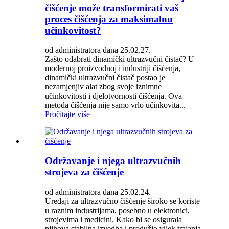
čišćenje može transformirati vaš
proces čišćenja za maksimalnu
učinkovitost?
od administratora dana 25.02.27.
Zašto odabrati dinamički ultrazvučni čistač? U
modernoj proizvodnoj i industriji čišćenja,
dinamički ultrazvučni čistač postao je
nezamjenjiv alat zbog svoje iznimne
učinkovitosti i djelotvornosti čišćenja. Ova
metoda čišćenja nije samo vrlo učinkovita...
Pročitajte više
Održavanje i njega ultrazvučnih
strojeva za čišćenje
od administratora dana 25.02.24.
Uređaji za ultrazvučno čišćenje široko se koriste
u raznim industrijama, posebno u elektronici,
strojevima i medicini. Kako bi se osigurala
njihova stabilna izvedba i produžio vijek trajanja,