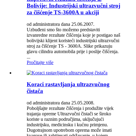
Bolivije: Industrijski ultrazvučni stroj
za čišćenje TS-3600A u akciji
od administratora dana 25.06.2007.
Uzbuđeni smo što možemo predstaviti
izvanredne rezultate čišćenja koje je postigao naš
bolivijski klijent koristeći industrijski ultrazvučni
stroj za čišćenje TS - 3600A. Slike prikazuju
glavu cilindra automobila prije i poslije čišćenja.
...
Pročitajte više
Koraci rastavljanja ultrazvučnog
čistača
od administratora dana 25.05.2008.
Poboljšajte rezultate čišćenja i produžite vijek
trajanja opreme Ultrazvučni čistači se široko
koriste u raznim područjima, uključujući
industrijsku, medicinsku i kućnu primjenu.
Dugotrajnom upotrebom oprema može imati
kvarove ili zahtijevati održavanje, u kojem