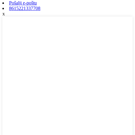
Pošalji e-poštu
8615221337708
x