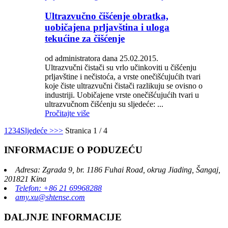
Ultrazvučno čišćenje obratka,
uobičajena prljavština i uloga
tekućine za čišćenje
od administratora dana 25.02.2015.
Ultrazvučni čistači su vrlo učinkoviti u čišćenju
prljavštine i nečistoća, a vrste onečišćujućih tvari
koje čiste ultrazvučni čistači razlikuju se ovisno o
industriji. Uobičajene vrste onečišćujućih tvari u
ultrazvučnom čišćenju su sljedeće: ...
Pročitajte više
1
2
3
4
Sljedeće >
>>
Stranica 1 / 4
INFORMACIJE O PODUZEĆU
Adresa: Zgrada 9, br. 1186 Fuhai Road, okrug Jiading, Šangaj,
201821 Kina
Telefon: +86 21 69968288
amy.xu@shtense.com
DALJNJE INFORMACIJE