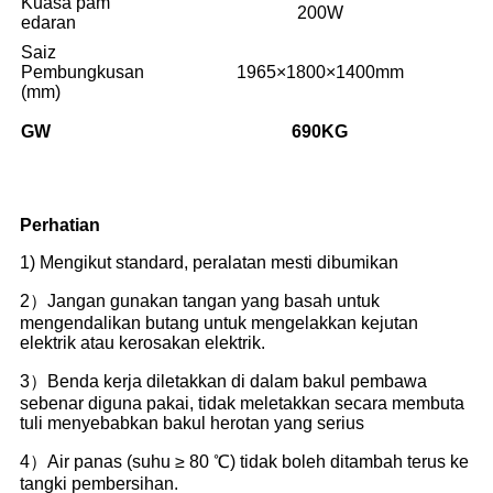
Kuasa pam
200W
edaran
Saiz
Pembungkusan
1965×1800×1400mm
(mm)
GW
690
KG
Perhatian
1) Mengikut standard, peralatan mesti dibumikan
2）Jangan gunakan tangan yang basah untuk
mengendalikan butang untuk mengelakkan kejutan
elektrik atau kerosakan elektrik.
3）Benda kerja diletakkan di dalam bakul pembawa
sebenar diguna pakai, tidak meletakkan secara membuta
tuli menyebabkan bakul herotan yang serius
4）Air panas (suhu ≥ 80 ℃) tidak boleh ditambah terus ke
tangki pembersihan.