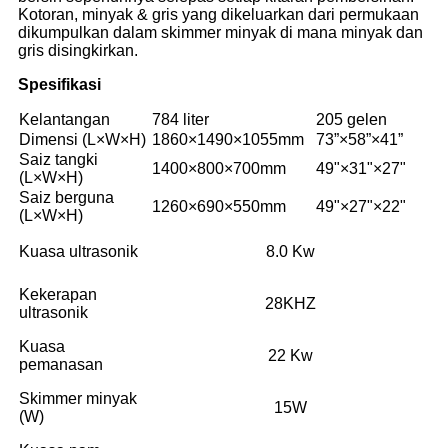
Kotoran, minyak & gris yang dikeluarkan dari permukaan
dikumpulkan dalam skimmer minyak di mana minyak dan
gris disingkirkan.
Spesifikasi
Kelantangan
784 liter
205 gelen
Dimensi (L×W×H)
1860×1490×1055mm
73”×58”×41”
Saiz tangki
1400×800×700mm
49"×31"×27"
(L×W×H)
Saiz berguna
1260×690×550mm
49"×27"×22"
(L×W×H)
Kuasa ultrasonik
8.0 Kw
Kekerapan
28KHZ
ultrasonik
Kuasa
22 Kw
pemanasan
Skimmer minyak
15W
(W)