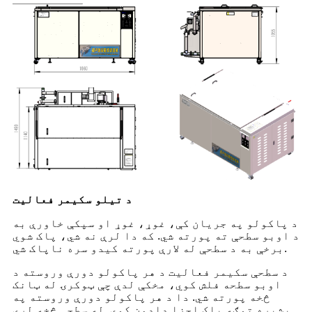
د تیلو سکیمر فعالیت
د پاکولو په جریان کې، غوړ، غوړ او سپکې خاورې به
د اوبو سطحې ته پورته شي. که دا لرې نه شي، پاک شوي
برخې به د سطحې له لارې پورته کیدو سره ناپاک شي.
د سطحې سکیمر فعالیت د هر پاکولو دورې وروسته د
اوبو سطحه فلش کوي، مخکې لدې چې ټوکرۍ له ټانک
څخه پورته شي. دا د هر پاکولو دورې وروسته په
بشپړه توګه پاک اجزا ډاډمن کوي. له سطحې څخه لرې