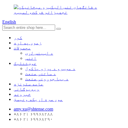
English
کور
زموږ په اړه
محصولات
د اټینس لړۍ
اتنس
غوښتنلیک
د موټرو د پرزو پاکول
د ساتنې صنعت
د بیا جوړونې صنعت
عامه ستونزه
ویډیوګانې
خبرونه
موږ سره اړیکه ونیسئ
amy.xu@shtense.com
+۸۶ ۲۱ ۶۹۹۶۸۲۸۸
+۸۶ ۲۱ ۶۹۹۶۸۲۹۰