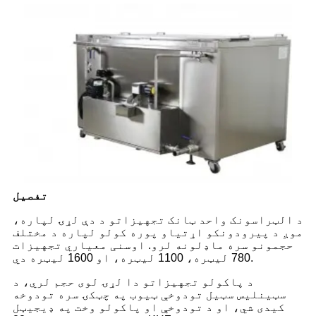
تفصیل
د الټراسونک واحد ټانک تجهیزاتو د دې لړۍ لپاره،
موږ د پیرودونکو اړتیاو پوره کولو لپاره د مختلف
حجمونو سره ماډلونه لرو. اوسنی معیاري تجهیزات
780 لیټره، 1100 لیټره، او 1600 لیټره دي.
د پاکولو تجهیزاتو دا لړۍ لوی حجم لري، د
سټینلیس سټیل تودوخې ټیوب په چټکۍ سره تودوخه
کیدی شي، او د تودوخې او پاکولو وخت په ډیجیټل