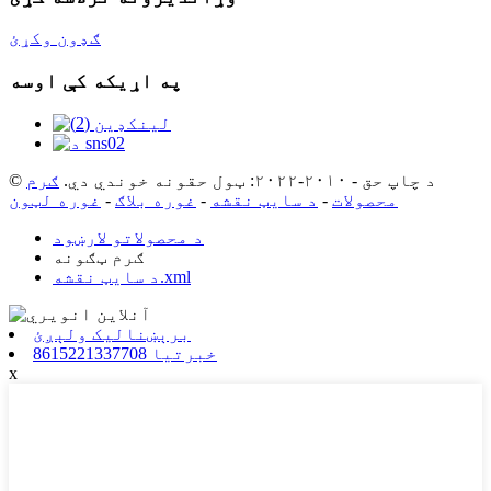
ګډون وکړئ
په اړیکه کې اوسه
© د چاپ حق - ۲۰۱۰-۲۰۲۲: ټول حقونه خوندي دي.
ګرم
محصولات
-
د سایټ نقشه
-
غوره بلاګ
-
غوره لټون
د محصولاتو لارښود
ګرم ټګونه
د سایټ نقشه.xml
برېښنالیک ولېږئ
8615221337708 خبرتیا
x