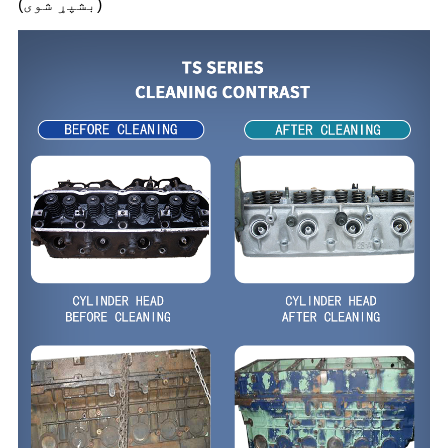
(بشپړ شوی)