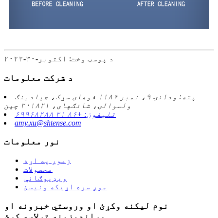
د پوسټ وخت: اکتوبر-۳۰-۲۰۲۲
د شرکت معلومات
پته: ودانۍ ۹، نمبر ۱۱۸۶ فوهای سړک، جیادینګ
ولسوالۍ، شانګهای، ۲۰۱۸۲۱ چین
تلیفون: +۸۶ ۲۱ ۶۹۹۶۸۲۸۸
amy.xu@shtense.com
نور معلومات
زموږ په اړه
محصولات
ویډیوګانې
موږ سره اړیکه ونیسئ
نوم لیکنه وکړئ او وروستي خبرونه او
وړاندیزونه ترلاسه کړئ