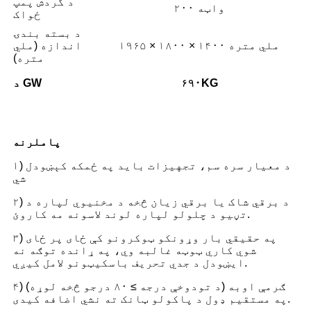
د گردش پمپ
۲۰۰ واټه
ځواک
د بسته بندۍ
۱۹۶۵ × ۱۸۰۰ × ۱۴۰۰ ملي متره
اندازه (ملي
متره)
KG
۶۹۰
د GW
پاملرنه
۱) د معیار سره سم، تجهیزات باید په ځمکه کېښودل
شي
۲) د برقي شاک یا برقي زیان څخه د مخنیوي لپاره د
تڼیو د چلولو لپاره لوند لاسونه مه کاروئ.
۳) په حقیقي بار وړونکو ټوکرونو کې ځای پر ځای
شوي کاري ټوټه غالبه وي، په ړانده توګه نه
ایښودل د جدي تحریف باسکیټونو لامل کیږي.
۴) ګرمې اوبه (د تودوخې درجه ≥ ۸۰ درجو څخه لوړه)
په مستقیم ډول د پاکولو ټانک ته نشي اضافه کیدی.