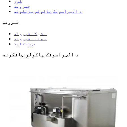
کور
خبرونه
د الټراسونک پاکولو ټانکونه
خبرونه
د شرکت خبرونه
د صنعت خبرونه
غوښتنلیک
د الټراسونک پاکولو ټانکونه