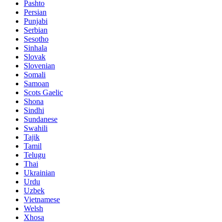
Pashto
Persian
Punjabi
Serbian
Sesotho
Sinhala
Slovak
Slovenian
Somali
Samoan
Scots Gaelic
Shona
Sindhi
Sundanese
Swahili
Tajik
Tamil
Telugu
Thai
Ukrainian
Urdu
Uzbek
Vietnamese
Welsh
Xhosa