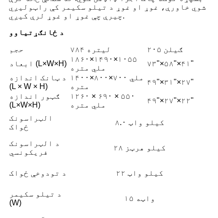
شوي خاورې، غوړ او غوړ د تیلو سکیمر کې راټولیږي
چیرې چې غوړ او غوړ لرې کیږي.
د ځانګړتیاوو
۲۰۵ ګیلن
۷۸۴ لیتره
حجم
۱۸۶۰×۱۴۹۰×۱۰۵۵
۷۳"×۵۸"×۴۱"
ابعاد (L×W×H)
ملي متره
۱۴۰۰×۸۰۰×۷۰۰ ملي
د ټانک اندازه
۴۹"×۳۱"×۲۷"
متره
(L × W × H)
۱۲۶۰ × ۶۹۰ × ۵۵۰
ګټور اندازه
۴۹"×۲۷"×۲۲"
ملي متره
(L×W×H)
الټراسونک
۸.۰ کیلو واټ
ځواک
د الټراسونک
۲۸ کیلو هرټز
فریکونسي
۲۲ کیلو واټ
د تودوخې ځواک
د تیلو سکیمر
۱۵ واټه
(W)