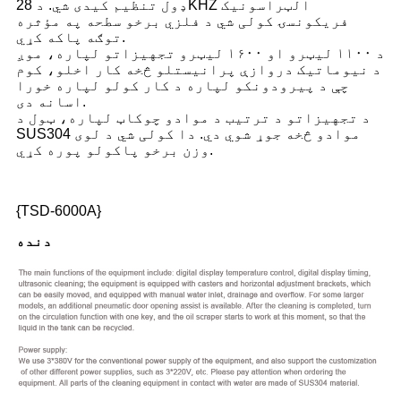
ډول تنظیم کیدی شي. د 28KHZ الټراسونیک
فریکونسۍ کولی شي د فلزي برخو سطحه په مؤثره
توګه پاکه کړي.
د ۱۱۰۰ لیټرو او ۱۶۰۰ لیټرو تجهیزاتو لپاره، موږ
د نیوماتیک دروازې پرانیستلو څخه کار اخلو، کوم
چې د پیرودونکو لپاره د کار کولو لپاره خورا
اسانه دی.
د تجهیزاتو د ترتیب د موادو چوکاټ لپاره، ټول د
SUS304 موادو څخه جوړ شوي دي. دا کولی شي د لوی
وزن برخو پاکولو پوره کړي.
{TSD-6000A}
دنده