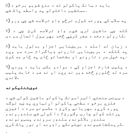
۵) باید د ټانک پاکولو ته د منع شویو برخو د
مستقیم داخلولو په واسطه پاک شي.
۶) په سلاټ کې پورته کول، ترڅو ډاډ ترلاسه شي چې ورو
۷) کله چې ماشین لرې شي، ډاډ ترلاسه کړئ چې د
کارولو دمخه د صفر کرښې څخه بهر ټول اتصال سم دی.
۸) د زیان له امله د بریښنایی اجزاو بدلول باید
په کلکه د بریښنایی تارونو ډیاګرام سره سم وي،
په خپل سر د تارونو او مشخصاتو ځای په ځای مه کوئ.
۹) د پلیټ فارم اجزاو کې د موادو بکس باید د پردې
سره له څلورو څخه ډیر نه وي، او نه هم د ثابت پلیټ
.
لاندې
غوښتنلیکونه
د ټینس صنعتي الټراسونک پاکولو ماشین کولی شي د
فلزي برخو د سطحې پاکولو اړتیاوې په ښه توګه
پوره کړي، مهرباني وکړئ د عکسونو سره د اغیزې
پرتله کولو چارټ وګورئ؛ دا کولی شي سلنډرونه،
سلنډر بلاکونه، سلنډر سرونه، پسټونونه،
کرینکشافټونه، نښلونکي راډونه او نور پاک کړي.