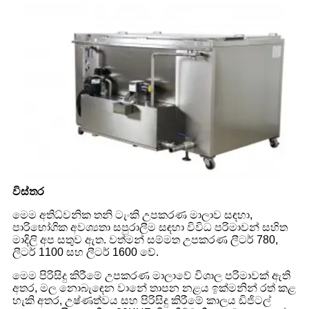
විස්තර
මෙම අතිධ්වනික තනි ටැංකි උපකරණ මාලාව සඳහා,
පාරිභෝගික අවශ්‍යතා සපුරාලීම සඳහා විවිධ පරිමාවන් සහිත
මාදිලි අප සතුව ඇත. වත්මන් සම්මත උපකරණ ලීටර් 780,
ලීටර් 1100 සහ ලීටර් 1600 වේ.
මෙම පිරිසිදු කිරීමේ උපකරණ මාලාවේ විශාල පරිමාවක් ඇති
අතර, මල නොබැඳෙන වානේ තාපන නළය ඉක්මනින් රත් කළ
හැකි අතර, උෂ්ණත්වය සහ පිරිසිදු කිරීමේ කාලය ඩිජිටල්