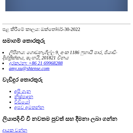
පළ කිරීමේ කාලය: ඔක්තෝබර්-30-2022
සමාගම් තොරතුරු
ලිපිනය: ගොඩනැගිල්ල 9, අංක 1186 ෆුහායි පාර, ජියාඩිං
දිස්ත්‍රික්කය, ෂැංහයි, 201821 චීනය
දුරකථන: +86 21 69968288
amy.xu@shtense.com
වැඩිදුර තොරතුරු
අපි ගැන
නිෂ්පාදන
වීඩියෝ
අපව අමතන්න
ලියාපදිංචි වී නවතම පුවත් සහ දීමනා ලබා ගන්න
දායක වන්න