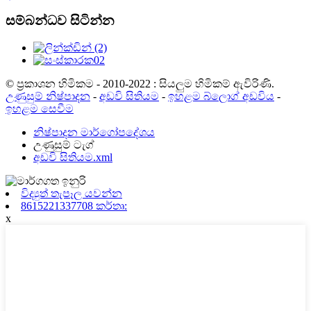
සම්බන්ධව සිටින්න
© ප්‍රකාශන හිමිකම - 2010-2022 : සියලුම හිමිකම් ඇවිරිණි.
උණුසුම් නිෂ්පාදන
-
අඩවි සිතියම
-
ඉහළම බ්ලොග් අඩවිය
-
ඉහළම සෙවීම
නිෂ්පාදන මාර්ගෝපදේශය
උණුසුම් ටැග්
අඩවි සිතියම.xml
විද්‍යුත් තැපෑල යවන්න
8615221337708 කර්තෘ:
x