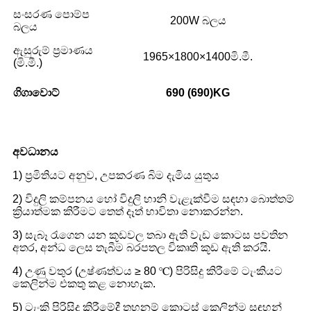
සංසරණ පොම්ප
200W බලය
බලය
ඇසුරුම් ප්‍රමාණය
1965×1800×1400මි.මී.
(මි.මී.)
ගිගාවොට්
690 (690)
KG
අවධානය
1) ප්‍රමිතියට අනුව, උපකරණ බිම දැමිය යුතුය
2) විදුලි කම්පනය හෝ විදුලි හානි වැළැක්වීම සඳහා බොත්තම්
ක්‍රියාත්මක කිරීමට තෙත් දෑත් භාවිතා නොකරන්න.
3) සැබෑ රැගෙන යන කූඩවල තබා ඇති වැඩ කොටස පවතින
අතර, අන්ධ ලෙස තැබීම බරපතල විකෘති කූඩ ඇති කරයි.
4) උණු වතුර (උෂ්ණත්වය ≥ 80 ℃) පිරිසිදු කිරීමේ ටැංකියට
කෙලින්ම එකතු කළ නොහැක.
5) ටැංකි පිරිසිදු කිරීමේදී තහනම් කොටස් කෙලින්ම සඳහන්