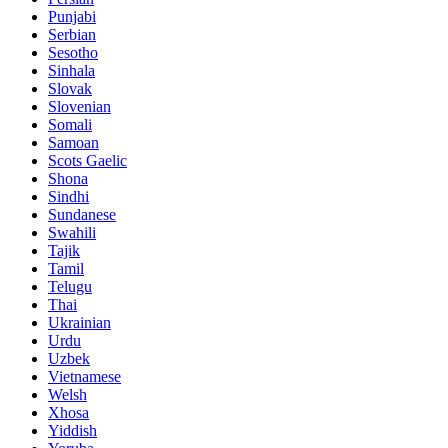
Punjabi
Serbian
Sesotho
Sinhala
Slovak
Slovenian
Somali
Samoan
Scots Gaelic
Shona
Sindhi
Sundanese
Swahili
Tajik
Tamil
Telugu
Thai
Ukrainian
Urdu
Uzbek
Vietnamese
Welsh
Xhosa
Yiddish