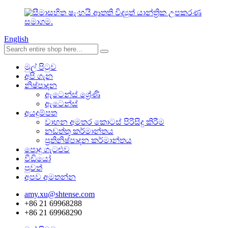
English
මුල් පිටුව
අපි ගැන
නිෂ්පාදන
ඇටෙන්ස් ශ්‍රේණි
ඇටෙන්ස්
අයදුම්පත
වාහන අමතර කොටස් පිරිසිදු කිරීම
නඩත්තු කර්මාන්තය
ප්‍රතිනිෂ්පාදන කර්මාන්තය
පොදු ගැටළුව
වීඩියෝ
පුවත්
අපව අමතන්න
amy.xu@shtense.com
+86 21 69968288
+86 21 69968290