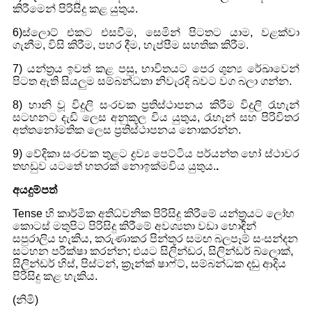
කිරීමෙන් පිරිසිදු කළ යුතුය.
6)ස්ලොට් එකට එසවීම, සෙමින් පිටතට යාම, වළක්වා
ගැනීම, විසි කිරීම, පහර දීම, හැප්පීම සහතික කිරීම.
7) යන්ත්‍රය ඉවත් කළ පසු, භාවිතයට පෙර ශුන්‍ය රේඛාවෙන්
පිටත ඇති සියලුම සම්බන්ධතා නිවැරදි බවට වග බලා ගන්න.
8) හානි වූ විදුලි සංරචක ප්‍රතිස්ථාපනය කිරීම විදුලි රැහැන්
සටහනට දැඩි ලෙස අනුකූල විය යුතුය, රැහැන් සහ පිරිවිතර
අත්තනෝමතික ලෙස ප්‍රතිස්ථාපනය නොකරන්න.
9) වේදිකා සංරචක තුළට ද්‍රව්‍ය පෙට්ටිය පර්යන්ත හෝ ස්ථාවර
තහඩුව යටතේ හතරක් නොඉක්මවිය යුතුය.
.
අයදුම්පත්
Tense හි කාර්මික අතිධ්වනික පිරිසිදු කිරීමේ යන්ත්‍රයට ලෝහ
කොටස් මතුපිට පිරිසිදු කිරීමේ අවශ්‍යතා වඩා හොඳින්
සපුරාලිය හැකිය, කරුණාකර පින්තූර සමඟ බලපෑම් සංසන්දන
සටහන පරීක්ෂා කරන්න; එයට සිලින්ඩර, සිලින්ඩර් බ්ලොක්,
සිලින්ඩර් හිස්, පිස්ටන්, ක්‍රෑන්ක් ෂාෆ්ට්, සම්බන්ධක දඬු ආදිය
පිරිසිදු කළ හැකිය.
(නිමි)