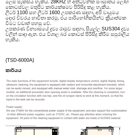
ලෙස සැකසිය හැකිය. 28KHZ හි අතිධ්වනික සංඛ්‍යාතය ලෝහ
කොටස්වල මතුපිට කාර්යක්ෂමව පිරිසිදු කළ හැකිය.
ලීටර් 1100 සහ ලීටර් 1600 උපකරණ සඳහා, අපි වායුමය
දොර විවරය භාවිතා කරමු, එය පාරිභෝගිකයින්ට ක්‍රියාත්මක
වීමට වඩාත් පහසු වේ.
උපකරණ වින්‍යාසයේ ද්‍රව්‍ය රාමුව සඳහා, සියල්ල SUS304 ද්‍රව්‍ය
වලින් සාදා ඇත. එය විශාල බර කොටස් පිරිසිදු කිරීම සපුරාලිය
හැකිය.
{TSD-6000A}
කාර්යය