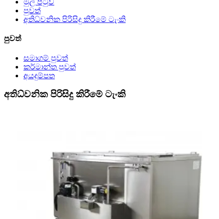
මුල් පිටුව
පුවත්
අතිධ්වනික පිරිසිදු කිරීමේ ටැංකි
පුවත්
සමාගම් පුවත්
කර්මාන්ත පුවත්
අයදුම්පත
අතිධ්වනික පිරිසිදු කිරීමේ ටැංකි