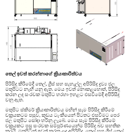
තෙල් ඉවත් කරන්නාගේ ක්‍රියාකාරිත්වය
පිරිසිදු කිරීමේදී තෙල්, ග්‍රීස් සහ සැහැල්ලු අපිරිසිදු ද්‍රව්‍ය ජල
මතුපිටට නැඟී යනු ඇත. මෙය ඉවත් නොකළහොත්, පිරිසිදු
කරන ලද සංරචක මතුපිට හරහා ඉහළට එසවීමේදී අපිරිසිදු
වනු ඇත.
මතුපිට ස්කිමර් ක්‍රියාකාරිත්වය මඟින් සෑම පිරිසිදු කිරීමේ
චක්‍රයකටම පසුව, කූඩය ටැංකියෙන් පිටතට එසවීමට පෙර
ජල මතුපිට සෝදා හරිනු ලැබේ. මෙය සෑම පිරිසිදු කිරීමේ
චක්‍රයකට පසු සංරචක සම්පූර්ණයෙන්ම පිරිසිදු බව සහතික
කරයි. මතුපිටින් ඉවත් කරන ලද අපිරිසිදු, තෙල් සහ ග්‍රීස් තෙල්