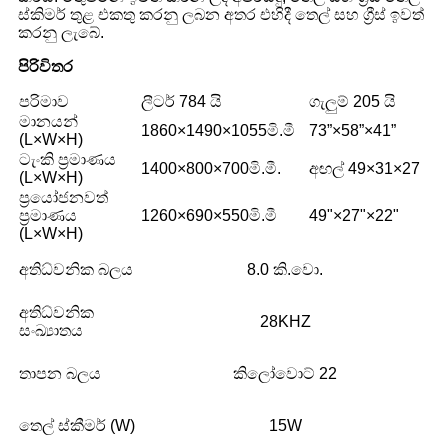
ස්කිමර් තුළ එකතු කරනු ලබන අතර එහිදී තෙල් සහ ග්‍රීස් ඉවත්
කරනු ලැබේ.
පිරිවිතර
පරිමාව
ලීටර් 784 යි
ගැලුම් 205 යි
මානයන්
1860×1490×1055මි.මී
73”×58”×41”
(L×W×H)
ටැංකි ප්‍රමාණය
1400×800×700මි.මී.
අඟල් 49×31×27
(L×W×H)
ප්‍රයෝජනවත්
ප්‍රමාණය
1260×690×550මි.මී
49"×27"×22"
(L×W×H)
අතිධ්වනික බලය
8.0 කි.වො.
අතිධ්වනික
28KHZ
සංඛ්‍යාතය
තාපන බලය
කිලෝවොට් 22
තෙල් ස්කීමර් (W)
15W