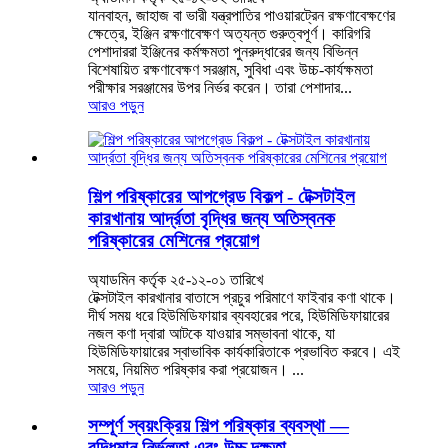
যানবাহন, জাহাজ বা ভারী যন্ত্রপাতির পাওয়ারট্রেন রক্ষণাবেক্ষণের
ক্ষেত্রে, ইঞ্জিন রক্ষণাবেক্ষণ অত্যন্ত গুরুত্বপূর্ণ। কারিগরি
পেশাদাররা ইঞ্জিনের কর্মক্ষমতা পুনরুদ্ধারের জন্য বিভিন্ন
বিশেষায়িত রক্ষণাবেক্ষণ সরঞ্জাম, সুবিধা এবং উচ্চ-কার্যক্ষমতা
পরীক্ষার সরঞ্জামের উপর নির্ভর করেন। তারা পেশাদার...
আরও পড়ুন
শিল্প পরিষ্কারের আপগ্রেড বিকল্প - টেক্সটাইল
কারখানায় আর্দ্রতা বৃদ্ধির জন্য অতিস্বনক
পরিষ্কারের মেশিনের প্রয়োগ
অ্যাডমিন কর্তৃক ২৫-১২-০১ তারিখে
টেক্সটাইল কারখানার বাতাসে প্রচুর পরিমাণে ফাইবার কণা থাকে।
দীর্ঘ সময় ধরে হিউমিডিফায়ার ব্যবহারের পরে, হিউমিডিফায়ারের
নজল কণা দ্বারা আটকে যাওয়ার সম্ভাবনা থাকে, যা
হিউমিডিফায়ারের স্বাভাবিক কার্যকারিতাকে প্রভাবিত করবে। এই
সময়ে, নিয়মিত পরিষ্কার করা প্রয়োজন। ...
আরও পড়ুন
সম্পূর্ণ স্বয়ংক্রিয় শিল্প পরিষ্কার ব্যবস্থা —
বুদ্ধিমান নির্ভুলতা এবং উচ্চ দক্ষতা