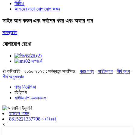
ভিডিও
আমাদের সাথে যোগাযোগ করুন
সাইন আপ করুন এবং সর্বশেষ খবর এবং অফার পান
সাবস্ক্রাইব
যোগাযোগ রেখো
© কপিরাইট - ২০১০-২০২২ : সর্বস্বত্ব সংরক্ষিত।
গরম পণ্য
-
সাইটম্যাপ
-
শীর্ষ ব্লগ
-
শীর্ষ অনুসন্ধান
পণ্য নির্দেশিকা
হট ট্যাগ
সাইটম্যাপ.এক্সএমএল
ইমেইল পাঠান
8615221337708 এর বিবরণ
x