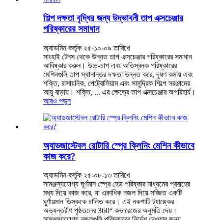
শিল্প দক্ষতা বৃদ্ধির জন্য উদ্ভাবনী তাপ এক্সচেঞ্জার
পরিষ্কারের সমাধান
অ্যাডমিন কর্তৃক ২৫-১০-০৯ তারিখে
সাংহাই টেনস থেকে উন্নত তাপ এক্সচেঞ্জার পরিষ্কারের সমাধান
আবিষ্কার করুন। উচ্চ-চাপ এবং অতিস্বনক পরিষ্কারের
মেশিনগুলি তাপ স্থানান্তর দক্ষতা উন্নত করে, দূষণ কমায় এবং
শক্তি, রাসায়নিক, পেট্রোলিয়াম এবং সামুদ্রিক শিল্পে সরঞ্জামের
আয়ু বাড়ায়। শক্তি, ... এর ক্ষেত্রে তাপ এক্সচেঞ্জার অপরিহার্য।
আরও পড়ুন
অ্যাডজাস্টেবল রোটারি স্প্রে ক্লিনিং মেশিন কীভাবে
কাজ করে?
অ্যাডমিন কর্তৃক ২৫-০৮-১৩ তারিখে
সামঞ্জস্যযোগ্য ঘূর্ণমান স্প্রে হেড পরিষ্কার মাধ্যমের প্রবাহের
মধ্য দিয়ে কাজ করে, যা একাধিক নজল দিয়ে সজ্জিত একটি
ঘূর্ণায়মান ডিস্ককে চালিত করে। এই নকশাটি ট্যাঙ্কের
অভ্যন্তরীণ পৃষ্ঠতলের 360° কভারেজের অনুমতি দেয়।
সামঞ্জস্যযোগ্য নজলগুলি পরিষ্কারের নির্দেশ দেওয়ার জন্য