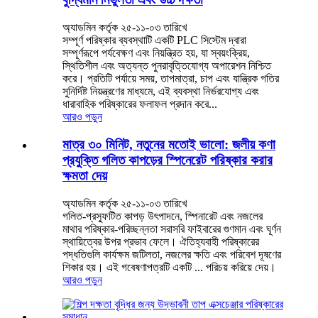
অ্যাডমিন কর্তৃক ২৫-১১-০৩ তারিখে
সম্পূর্ণ পরিষ্কার ব্যবস্থাটি একটি PLC সিস্টেম দ্বারা
সম্পূর্ণরূপে পর্যবেক্ষণ এবং নিয়ন্ত্রিত হয়, যা স্বয়ংক্রিয়,
স্থিতিশীল এবং অত্যন্ত পুনরাবৃত্তিযোগ্য অপারেশন নিশ্চিত
করে। প্রতিটি পর্যায়ে সময়, তাপমাত্রা, চাপ এবং যান্ত্রিক গতির
সুনির্দিষ্ট নিয়ন্ত্রণের মাধ্যমে, এই ব্যবস্থা নির্ভরযোগ্য এবং
ধারাবাহিক পরিষ্কারের ফলাফল প্রদান করে...
আরও পড়ুন
মাত্র ৩০ মিনিট, নতুনের মতোই ভালো: জলীয় কণা
প্রযুক্তি গলিত কাপড়ের স্পিনেরেট পরিষ্কার করার
ক্ষমতা দেয়
অ্যাডমিন কর্তৃক ২৫-১১-০৩ তারিখে
গলিত-প্রস্ফুটিত কাপড় উৎপাদনে, স্পিনারেট এবং নজলের
মাথার পরিষ্কার-পরিচ্ছন্নতা সরাসরি ফাইবারের গুণমান এবং ঘূর্ণন
স্থায়িত্বের উপর প্রভাব ফেলে। ঐতিহ্যবাহী পরিষ্কারের
পদ্ধতিগুলি কার্যক্ষম জটিলতা, নজলের ক্ষতি এবং পরিবেশ দূষণের
শিকার হয়। এই গবেষণাপত্রটি একটি ... পরিচয় করিয়ে দেয়।
আরও পড়ুন