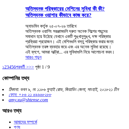
অতিস্বনক পরিষ্কারের মেশিনের সুবিধা কী কী?
অতিস্বনক ওয়াশার কীভাবে কাজ করে?
অ্যাডমিন কর্তৃক ২৫-০৭-২৬ তারিখে
অতিস্বনক ওয়াশিং সরঞ্জামগুলি দ্রুত অনেক শিল্পের পছন্দের
সমাধান হয়ে উঠেছে যেখানে একটি পুঙ্খানুপুঙ্খ, দক্ষ পরিষ্কার
প্রক্রিয়া প্রয়োজন। এই মেশিনগুলি বস্তু পরিষ্কার করার জন্য
অতিস্বনক তরঙ্গ ব্যবহার করে এবং এর অনেক সুবিধা রয়েছে।
এই ব্লগে, আমরা আল্ট্রা... এর সুবিধাগুলি নিয়ে আলোচনা করব।
আরও পড়ুন
১
2
3
4
5
6
পরবর্তী >
>>
পৃষ্ঠা 1 / 9
কোম্পানির তথ্য
ঠিকানা: ভবন ৯, নং ১১৮৬ ফুহাই রোড, জিয়াডিং জেলা, সাংহাই, ২০১৮২১ চীন
ফোন: +৮৬ ২১ ৬৯৯৬৮২৮৮
amy.xu@shtense.com
আরও তথ্য
আমাদের সম্পর্কে
পণ্য