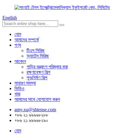
English
হোম
আমাদের সম্পর্কে
পণ্য
টিএস সিরিজ
অ্যাটেন্স সিরিজ
আবেদন
গাড়ির যন্ত্রাংশ পরিষ্কার করা
রক্ষণাবেক্ষণ শিল্প
পুনঃনির্মাণ শিল্প
সাধারণ সমস্যা
ভিডিও
খবর
আমাদের সাথে যোগাযোগ করুন
amy.xu@shtense.com
+৮৬ ২১ ৬৯৯৬৮২৮৮
+৮৬ ২১ ৬৯৯৬৮২৯০
হোম