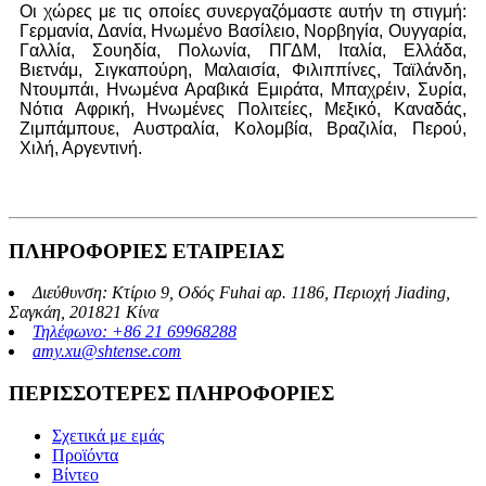
Οι χώρες με τις οποίες συνεργαζόμαστε αυτήν τη στιγμή:
Γερμανία, Δανία, Ηνωμένο Βασίλειο, Νορβηγία, Ουγγαρία,
Γαλλία, Σουηδία, Πολωνία, ΠΓΔΜ, Ιταλία, Ελλάδα,
Βιετνάμ, Σιγκαπούρη, Μαλαισία, Φιλιππίνες, Ταϊλάνδη,
Ντουμπάι, Ηνωμένα Αραβικά Εμιράτα, Μπαχρέιν, Συρία,
Νότια Αφρική, Ηνωμένες Πολιτείες, Μεξικό, Καναδάς,
Ζιμπάμπουε, Αυστραλία, Κολομβία, Βραζιλία, Περού,
Χιλή, Αργεντινή.
ΠΛΗΡΟΦΟΡΙΕΣ ΕΤΑΙΡΕΙΑΣ
Διεύθυνση: Κτίριο 9, Οδός Fuhai αρ. 1186, Περιοχή Jiading,
Σαγκάη, 201821 Κίνα
Τηλέφωνο: +86 21 69968288
amy.xu@shtense.com
ΠΕΡΙΣΣΟΤΕΡΕΣ ΠΛΗΡΟΦΟΡΙΕΣ
Σχετικά με εμάς
Προϊόντα
Βίντεο