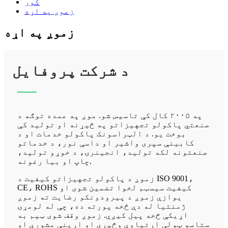
کور
زموږ په اړه
زموږ په اړه
د شرکت پروفایل
په ۲۰۰۵ کال کې تاسیس شو. موږ په عمده توګه د
صنعتي پاکولو تجهیزاتو په څیړنه او تولید کې
بوخت یو. د الټراسونک پاکولو خدمات او د
کابینې سپری واشیر او داسې نور، د خدماتو
صنعتونه لکه تولید، انجینرۍ، د خوړو تولید،
چاپ او بیا رغونه.
زموږ د پاکولو تجهیزاتو کیفیت د ISO 9001،
CE، ROHS کیفیت سیسټم لخوا تضمین شوی او
یوازې زموږ د پیرودونکو رضایت ته زموږ
ژمنتیا له دې څخه پورته ده، چې له لومړۍ
اړیکې څخه پیل کیږي. زموږ وقف شوی ټیم به
ستاسو ټولې اړتیاوې وڅیړي او اړینې مشورې او