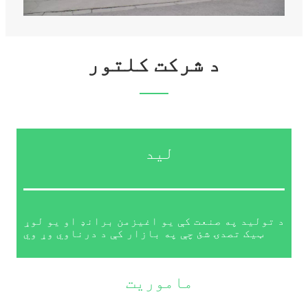
د شرکت کلتور
لید
د تولید په صنعت کې یو اغیزمن برانډ او یو لوړ
ټیک تصدۍ شئ چې په بازار کې د درناوي وړ وي
ماموریت