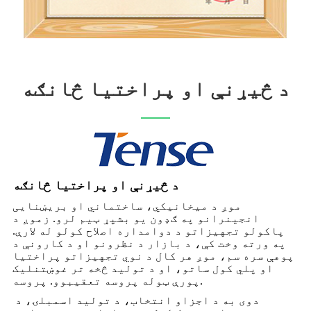
د څیړنې او پراختیا څانګه
د څیړنې او پراختیا څانګه
موږ د میخانیکي، ساختماني او بریښنایی
انجینرانو په ګډون یو بشپړ ټیم لرو. زموږ د
پاکولو تجهیزاتو د دوامداره اصلاح کولو له لارې.
په ورته وخت کې، د بازار د نظرونو او د کارونې د
پوهې سره سم، موږ هر کال د نوي تجهیزاتو پراختیا
او پلي کول ساتو، او د تولید څخه تر غوښتنلیک
پورې ټوله پروسه تعقیبوو. پروسه.
دوی به د اجزاو انتخاب، د تولید اسمبلۍ، د