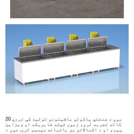
موږ د صنعتي پاکولو ماشینونو تولید کې نږدې 20
کاله تجربه لرو، زموږ خپله فابریکه او ډیزاین
ټیم، او د اکمالاتو یو باثباته سیسټم لرو. موږ د