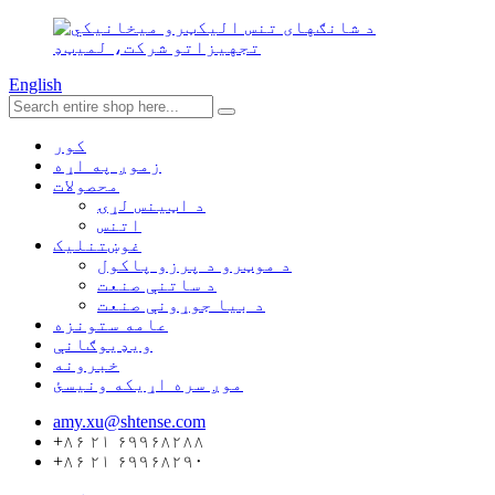
English
کور
زموږ په اړه
محصولات
د اټینس لړۍ
اتنس
غوښتنلیک
د موټرو د پرزو پاکول
د ساتنې صنعت
د بیا جوړونې صنعت
عامه ستونزه
ویډیوګانې
خبرونه
موږ سره اړیکه ونیسئ
amy.xu@shtense.com
+۸۶ ۲۱ ۶۹۹۶۸۲۸۸
+۸۶ ۲۱ ۶۹۹۶۸۲۹۰