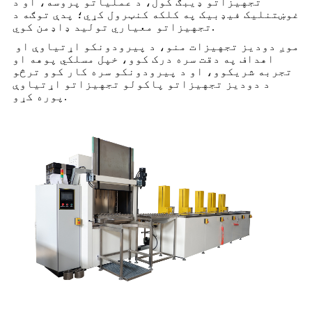
تجهیزاتو ډیبګ کول، د عملیاتو پروسه، او د
غوښتنلیک فیډبیک په کلکه کنټرول کړي؛ پدې توګه د
تجهیزاتو معیاري تولید ډاډمن کوي.
موږ دودیز تجهیزات منو، د پیرودونکو اړتیاوې او
اهداف په دقت سره درک کوو، خپل مسلکي پوهه او
تجربه شریکوو، او د پیرودونکو سره کار کوو ترڅو
د دودیز تجهیزاتو پاکولو تجهیزاتو اړتیاوې
پوره کړو.