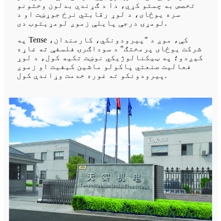
تخصص به چمتو کړي، دا د ګړندي بدلون وختونو
سره یوځای، د لوړ رقابتي نرخ جوړښت او د
لومړۍ درجې پایلې زموږ لومړیتوب دی.
په Tense کې، موږ د "پیرودونکي، کارمندان،
شرکت یوځای پرمختګ" د سوداګرۍ فلسفې ته غاړه
کیږدو؛ په ټیکنالوژیکي نوښت تکیه کول، د لوړ
فعالیت صنعتي پاکولو ماشین کیفیت او زموږ
پیرودونکو ته غوره خدمت وړاندې کول.