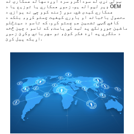
ټولې نړۍ له سوداګرو سره اوږدمهاله همکارۍ ته
ډیر لیواله یو. زموږ همکاري یا توزیع یا د OEM
همکاري کیدی شي. موږ ژمنه کوو چې نه یوازې د
محصول باثباته او باوري کیفیت چمتو کړو، بلکه د
کافي ګټې تضمین هم چمتو کړو. که تاسو د مینځلو
ماشین جوړونکي په لټه کې یاست، که تاسو د چین څخه
د ملګري په اړه فکر کوئ، نو مهرباني وکړئ زموږ
اړیکه پیل کړئ.