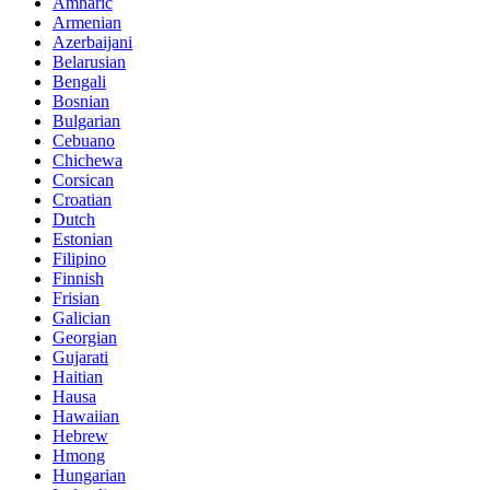
Amharic
Armenian
Azerbaijani
Belarusian
Bengali
Bosnian
Bulgarian
Cebuano
Chichewa
Corsican
Croatian
Dutch
Estonian
Filipino
Finnish
Frisian
Galician
Georgian
Gujarati
Haitian
Hausa
Hawaiian
Hebrew
Hmong
Hungarian