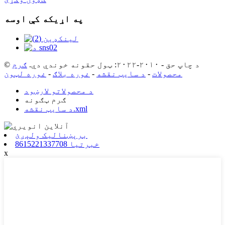
په اړیکه کې اوسه
© د چاپ حق - ۲۰۱۰-۲۰۲۲: ټول حقونه خوندي دي.
ګرم
محصولات
-
د سایټ نقشه
-
غوره بلاګ
-
غوره لټون
د محصولاتو لارښود
ګرم ټګونه
د سایټ نقشه.xml
برېښنالیک ولېږئ
8615221337708 خبرتیا
x