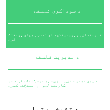
د سوداګرۍ فلسفه
کارمندان، پیرودونکي، او تصدۍ یوځای پرمختګ
کوي
د مدیریت فلسفه
د یوې تصدۍ د نښې ارزښت په هره څانګه کې د هر
کارمند لخوا رامینځته کیږي.
د تشبث وړتیا