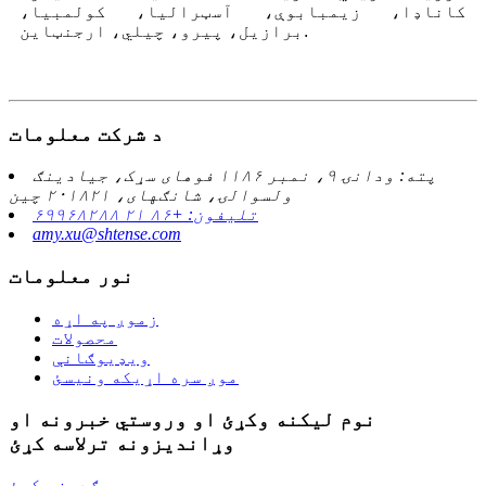
کاناډا، زیمبابوې، آسټرالیا، کولمبیا،
برازیل، پیرو، چیلي، ارجنټاین.
د شرکت معلومات
پته: ودانۍ ۹، نمبر ۱۱۸۶ فوهای سړک، جیادینګ
ولسوالۍ، شانګهای، ۲۰۱۸۲۱ چین
تلیفون: +۸۶ ۲۱ ۶۹۹۶۸۲۸۸
amy.xu@shtense.com
نور معلومات
زموږ په اړه
محصولات
ویډیوګانې
موږ سره اړیکه ونیسئ
نوم لیکنه وکړئ او وروستي خبرونه او
وړاندیزونه ترلاسه کړئ
ګډون وکړئ