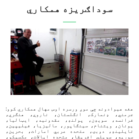
سوداګریزه همکاري
هغه هیوادونه چې موږ ورسره اوس مهال همکاري کوو:
جرمني، ډنمارک، انګلستان، ناروې، هنګري،
فرانسه، سویډن، پولنډ، مقدونیه، ایټالیا،
یونان، ویتنام، سینګاپور، مالیزیا، فیلیپین،
تایلینډ، دوبۍ، متحده عربي امارات، بحرین،
سوریه، سویلي افریقا، متحده ایالات، مکسیکو،