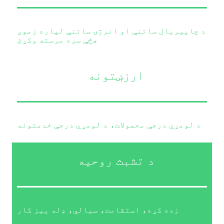
د چاپیریال ساتنې او انرژۍ ساتنې لپاره زموږ
هڅې سره مرسته وکړئ
ارزښتونه
د لومړي درجې محصولات، د لومړي درجې خدمتونه
د تشبث روحیه
زده کړه، استقامت، سیالي، ډله ییز کار