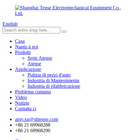
English
Casa
Nantu à noi
Prodotti
Serie Atense
Atense
Applicazione
Pulizia di pezzi d'auto
Industria di Mantenimentu
Industria di rifabbricazione
Prublema cumunu
Video
Nutizie
Cuntatta ci
amy.xu@shtense.com
+86 21 69968288
+86 21 69968290