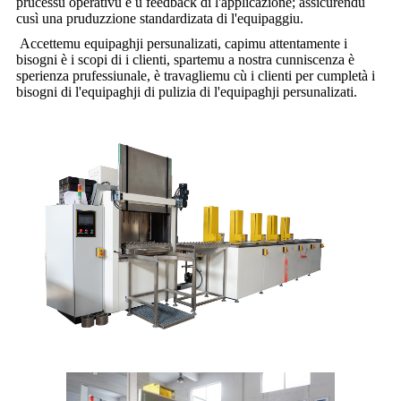
prucessu operativu è u feedback di l'applicazione; assicurendu
cusì una pruduzzione standardizata di l'equipaggiu.
Accettemu equipaghji persunalizati, capimu attentamente i
bisogni è i scopi di i clienti, spartemu a nostra cunniscenza è
sperienza prufessiunale, è travagliemu cù i clienti per cumpletà i
bisogni di l'equipaghji di pulizia di l'equipaghji persunalizati.