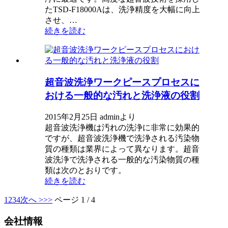
たTSD-F18000Aは、洗浄精度を大幅に向上
させ、…
続きを読む
超音波洗浄ワークピースプロセスに
おける一般的な汚れと洗浄液の役割
2015年2月25日 adminより
超音波洗浄機は汚れの洗浄に非常に効果的
ですが、超音波洗浄機で洗浄される汚染物
質の種類は業界によって異なります。超音
波洗浄で洗浄される一般的な汚染物質の種
類は次のとおりです。
続きを読む
1
2
3
4
次へ >
>>
ページ 1 / 4
会社情報