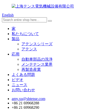
English
家
私たちについて
製品
アテンスシリーズ
アテンス
応用
自動車部品の洗浄
メンテナンス業界
再製造産業
よくある問題
ビデオ
ニュース
お問い合わせ
amy.xu@shtense.com
+86 21 69968288
+86 21 69968290