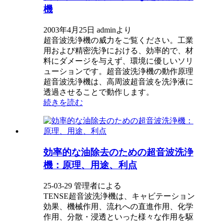
機
2003年4月25日 adminより
超音波洗浄機の威力をご覧ください。工業
用および精密洗浄における、効率的で、材
料にダメージを与えず、環境に優しいソリ
ューションです。超音波洗浄機の動作原理
超音波洗浄機は、高周波超音波を洗浄液に
透過させることで動作します。
続きを読む
効率的な油除去のための超音波洗浄
機：原理、用途、利点
25-03-29 管理者による
TENSE超音波洗浄機は、キャビテーション
効果、機械作用、流れへの直進作用、化学
作用、分散・浸透といった様々な作用を駆