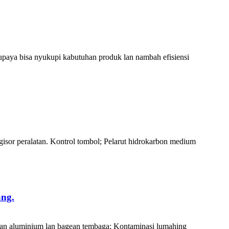
upaya bisa nyukupi kabutuhan produk lan nambah efisiensi
h ngisor peralatan. Kontrol tombol; Pelarut hidrokarbon medium
ang.
ean aluminium lan bagean tembaga; Kontaminasi lumahing