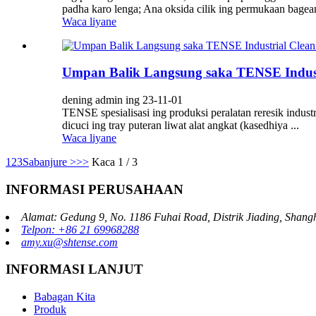
padha karo lenga; Ana oksida cilik ing permukaan bagean
Waca liyane
Umpan Balik Langsung saka TENSE Industr
dening admin ing 23-11-01
TENSE spesialisasi ing produksi peralatan reresik indust
dicuci ing tray puteran liwat alat angkat (kasedhiya ...
Waca liyane
1
2
3
Sabanjure >
>>
Kaca 1 / 3
INFORMASI PERUSAHAAN
Alamat: Gedung 9, No. 1186 Fuhai Road, Distrik Jiading, Shang
Telpon: +86 21 69968288
amy.xu@shtense.com
INFORMASI LANJUT
Babagan Kita
Produk