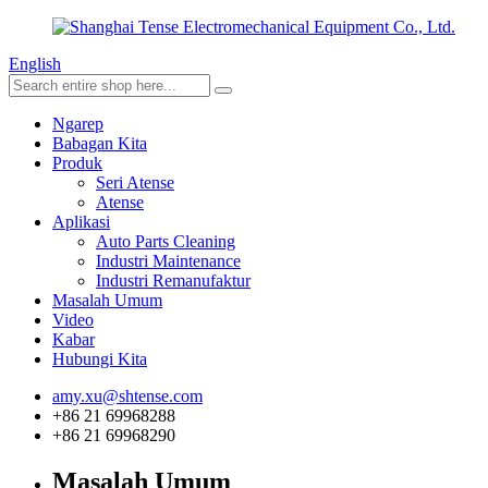
English
Ngarep
Babagan Kita
Produk
Seri Atense
Atense
Aplikasi
Auto Parts Cleaning
Industri Maintenance
Industri Remanufaktur
Masalah Umum
Video
Kabar
Hubungi Kita
amy.xu@shtense.com
+86 21 69968288
+86 21 69968290
Masalah Umum