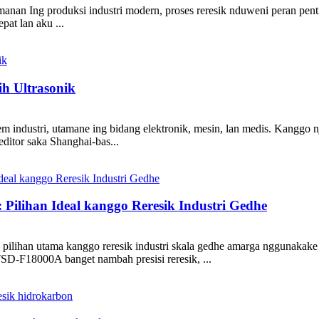
anan Ing produksi industri modern, proses reresik nduweni peran penti
pat lan aku ...
h Ultrasonik
industri, utamane ing bidang elektronik, mesin, lan medis. Kanggo nja
ditor saka Shanghai-bas...
Pilihan Ideal kanggo Reresik Industri Gedhe
han utama kanggo reresik industri skala gedhe amarga nggunakake kon
SD-F18000A banget nambah presisi reresik, ...