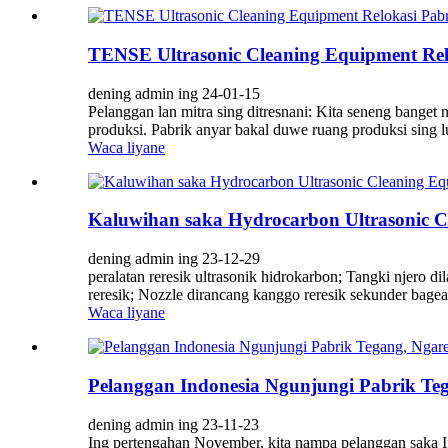
TENSE Ultrasonic Cleaning Equipment Rel
dening admin ing 24-01-15
Pelanggan lan mitra sing ditresnani: Kita seneng bange
produksi. Pabrik anyar bakal duwe ruang produksi sing lu
Waca liyane
Kaluwihan saka Hydrocarbon Ultrasonic 
dening admin ing 23-12-29
peralatan reresik ultrasonik hidrokarbon; Tangki njero di
reresik; Nozzle dirancang kanggo reresik sekunder bagean
Waca liyane
Pelanggan Indonesia Ngunjungi Pabrik T
dening admin ing 23-11-23
Ing pertengahan November, kita nampa pelanggan saka I