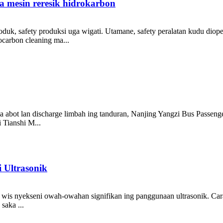
 mesin reresik hidrokarbon
roduk, safety produksi uga wigati. Utamane, safety peralatan kudu diope
carbon cleaning ma...
a abot lan discharge limbah ing tanduran, Nanjing Yangzi Bus Passenger
 Tianshi M...
 Ultrasonik
i wis nyekseni owah-owahan signifikan ing panggunaan ultrasonik. Cara 
saka ...