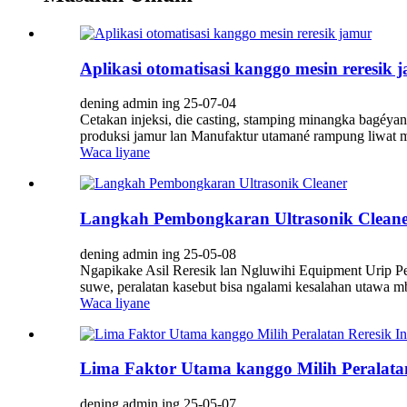
Aplikasi otomatisasi kanggo mesin reresik 
dening admin ing 25-07-04
Cetakan injeksi, die casting, stamping minangka bagéyan 
produksi jamur lan Manufaktur utamané rampung liwat me
Waca liyane
Langkah Pembongkaran Ultrasonik Clean
dening admin ing 25-05-08
Ngapikake Asil Reresik lan Ngluwihi Equipment Urip Pe
suwe, peralatan kasebut bisa ngalami kesalahan utawa m
Waca liyane
Lima Faktor Utama kanggo Milih Peralatan
dening admin ing 25-05-07