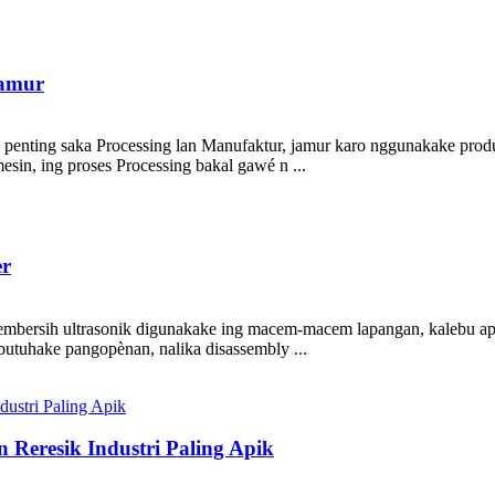
jamur
penting saka Processing lan Manufaktur, jamur karo nggunakake produksi
sin, ing proses Processing bakal gawé n ...
er
mbersih ultrasonik digunakake ing macem-macem lapangan, kalebu aplik
butuhake pangopènan, nalika disassembly ...
 Reresik Industri Paling Apik