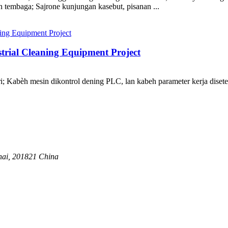
 tembaga; Sajrone kunjungan kasebut, pisanan ...
ial Cleaning Equipment Project
ri; Kabèh mesin dikontrol dening PLC, lan kabeh parameter kerja diset
hai, 201821 China