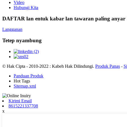
Video
Hubungi Kita
DAFTAR lan entuk kabar lan tawaran paling anyar
Langganan
Tetep nyambung
© Hak Cipta - 2010-2022 : Kabeh Hak Dilindungi.
Produk Panas
-
S
Panduan Produk
Hot Tags
Sitemap.xml
Kirimi Email
8615221337708
x