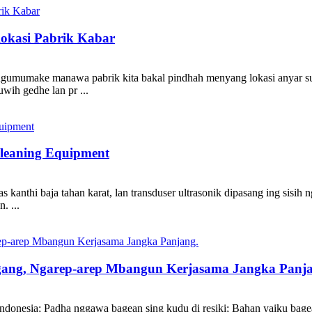
okasi Pabrik Kabar
t ngumumake manawa pabrik kita bakal pindhah menyang lokasi anyar s
wih gedhe lan pr ...
Cleaning Equipment
las kanthi baja tahan karat, lan transduser ultrasonik dipasang ing sisi
. ...
egang, Ngarep-arep Mbangun Kerjasama Jangka Panj
ndonesia; Padha nggawa bagean sing kudu di resiki; Bahan yaiku bag