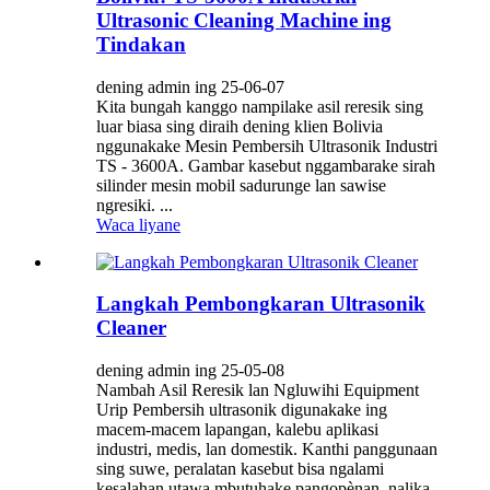
Ultrasonic Cleaning Machine ing
Tindakan
dening admin ing 25-06-07
Kita bungah kanggo nampilake asil reresik sing
luar biasa sing diraih dening klien Bolivia
nggunakake Mesin Pembersih Ultrasonik Industri
TS - 3600A. Gambar kasebut nggambarake sirah
silinder mesin mobil sadurunge lan sawise
ngresiki. ...
Waca liyane
Langkah Pembongkaran Ultrasonik
Cleaner
dening admin ing 25-05-08
Nambah Asil Reresik lan Ngluwihi Equipment
Urip Pembersih ultrasonik digunakake ing
macem-macem lapangan, kalebu aplikasi
industri, medis, lan domestik. Kanthi panggunaan
sing suwe, peralatan kasebut bisa ngalami
kesalahan utawa mbutuhake pangopènan, nalika