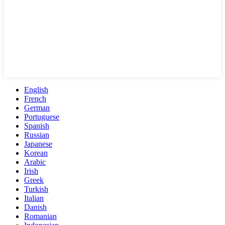
English
French
German
Portuguese
Spanish
Russian
Japanese
Korean
Arabic
Irish
Greek
Turkish
Italian
Danish
Romanian