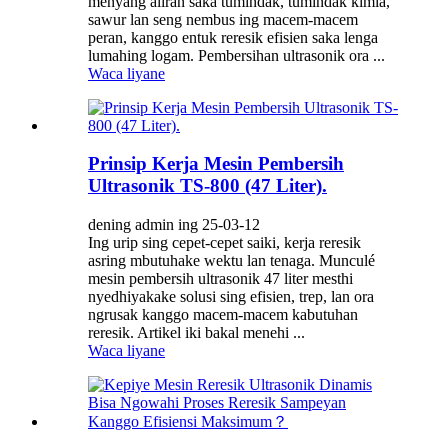
menyang aliran saka tumindak, tumindak kimia,
sawur lan seng nembus ing macem-macem
peran, kanggo entuk reresik efisien saka lenga
lumahing logam. Pembersihan ultrasonik ora ...
Waca liyane
Prinsip Kerja Mesin Pembersih
Ultrasonik TS-800 (47 Liter).
dening admin ing 25-03-12
Ing urip sing cepet-cepet saiki, kerja reresik
asring mbutuhake wektu lan tenaga. Munculé
mesin pembersih ultrasonik 47 liter mesthi
nyedhiyakake solusi sing efisien, trep, lan ora
ngrusak kanggo macem-macem kabutuhan
reresik. Artikel iki bakal menehi ...
Waca liyane