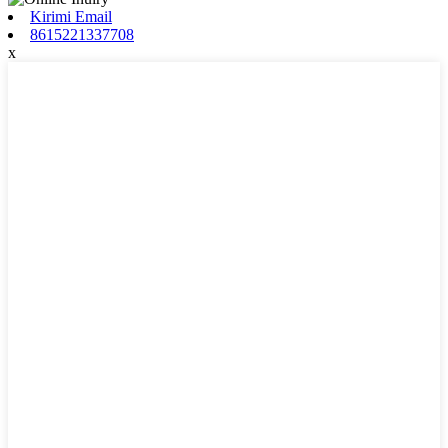
Kirimi Email
8615221337708
x