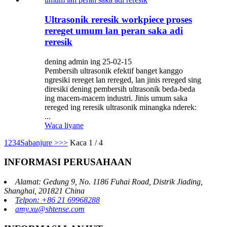
Ultrasonik reresik workpiece proses
rereget umum lan peran saka adi
reresik
dening admin ing 25-02-15
Pembersih ultrasonik efektif banget kanggo
ngresiki rereget lan rereged, lan jinis rereged sing
diresiki dening pembersih ultrasonik beda-beda
ing macem-macem industri. Jinis umum saka
rereged ing reresik ultrasonik minangka nderek:
...
Waca liyane
1
2
3
4
Sabanjure >
>>
Kaca 1 / 4
INFORMASI PERUSAHAAN
Alamat: Gedung 9, No. 1186 Fuhai Road, Distrik Jiading,
Shanghai, 201821 China
Telpon: +86 21 69968288
amy.xu@shtense.com