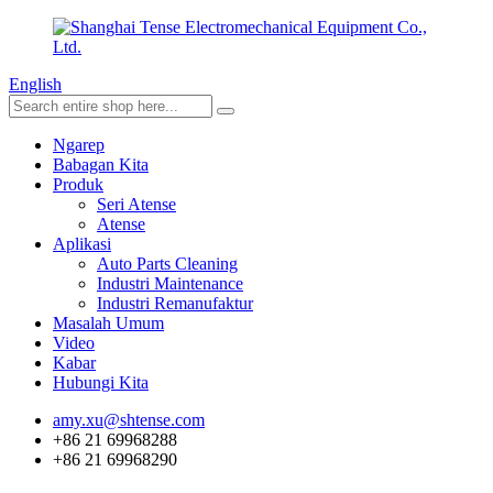
English
Ngarep
Babagan Kita
Produk
Seri Atense
Atense
Aplikasi
Auto Parts Cleaning
Industri Maintenance
Industri Remanufaktur
Masalah Umum
Video
Kabar
Hubungi Kita
amy.xu@shtense.com
+86 21 69968288
+86 21 69968290