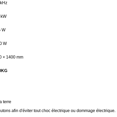
 kHz
 kW
5 W
0 W
0 × 1400 mm
0
KG
a terre
outons afin d'éviter tout choc électrique ou dommage électrique.