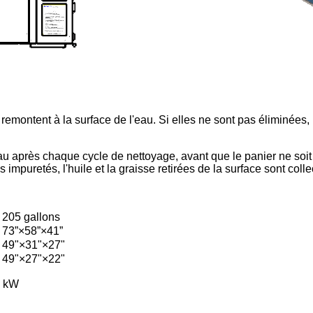
es remontent à la surface de l'eau. Si elles ne sont pas éliminée
au après chaque cycle de nettoyage, avant que le panier ne soit 
impuretés, l'huile et la graisse retirées de la surface sont coll
205 gallons
73”×58”×41”
49"×31"×27"
49"×27"×22"
0 kW