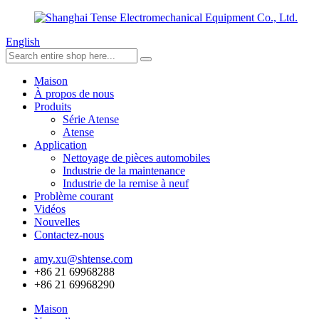
English
Maison
À propos de nous
Produits
Série Atense
Atense
Application
Nettoyage de pièces automobiles
Industrie de la maintenance
Industrie de la remise à neuf
Problème courant
Vidéos
Nouvelles
Contactez-nous
amy.xu@shtense.com
+86 21 69968288
+86 21 69968290
Maison