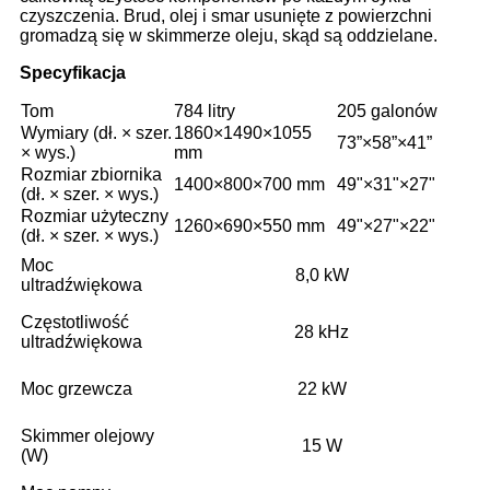
czyszczenia. Brud, olej i smar usunięte z powierzchni
gromadzą się w skimmerze oleju, skąd są oddzielane.
Specyfikacja
Tom
784 litry
205 galonów
Wymiary (dł. × szer.
1860×1490×1055
73”×58”×41”
× wys.)
mm
Rozmiar zbiornika
1400×800×700 mm
49"×31"×27"
(dł. × szer. × wys.)
Rozmiar użyteczny
1260×690×550 mm
49"×27"×22"
(dł. × szer. × wys.)
Moc
8,0 kW
ultradźwiękowa
Częstotliwość
28 kHz
ultradźwiękowa
Moc grzewcza
22 kW
Skimmer olejowy
15 W
(W)