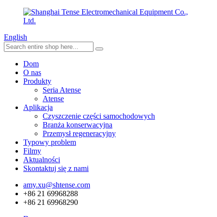
English
Dom
O nas
Produkty
Seria Atense
Atense
Aplikacja
Czyszczenie części samochodowych
Branża konserwacyjna
Przemysł regeneracyjny
Typowy problem
Filmy
Aktualności
Skontaktuj się z nami
amy.xu@shtense.com
+86 21 69968288
+86 21 69968290