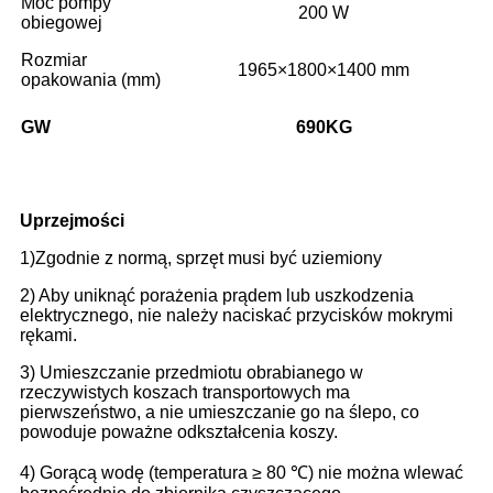
Moc pompy
200 W
obiegowej
Rozmiar
1965×1800×1400 mm
opakowania (mm)
GW
690
KG
Uprzejmości
1)Zgodnie z normą, sprzęt musi być uziemiony
2) Aby uniknąć porażenia prądem lub uszkodzenia
elektrycznego, nie należy naciskać przycisków mokrymi
rękami.
3) Umieszczanie przedmiotu obrabianego w
rzeczywistych koszach transportowych ma
pierwszeństwo, a nie umieszczanie go na ślepo, co
powoduje poważne odkształcenia koszy.
4) Gorącą wodę (temperatura ≥ 80 ℃) nie można wlewać