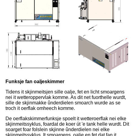
Funksje fan oaljeskimmer
Tidens it skjinmeitsjen sille oalje, fet en licht smoargens
nei it wetteroppervlak komme. As dit net fuorthelle wurdt,
sille de skjinmakke ûnderdielen smoarch wurde as se
troch it oerflak omheech komme.
De oerflakskimmerfunksje spoelt it wetteroerflak nei elke
skjinmeitssyklus, foardat de koer út 'e tank helle wurdt. Dit
soarget foar folslein skjinne ûnderdielen nei elke
skjinmeitssyklus. It smoargens, oalje en fet dat fan it