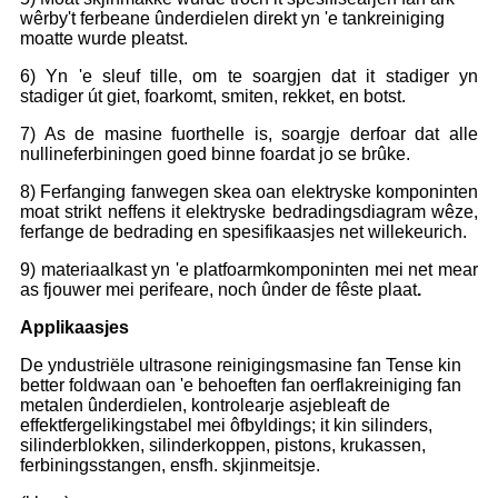
wêrby't ferbeane ûnderdielen direkt yn 'e tankreiniging
moatte wurde pleatst.
6) Yn 'e sleuf tille, om te soargjen dat it stadiger yn
stadiger út giet, foarkomt, smiten, rekket, en botst.
7) As de masine fuorthelle is, soargje derfoar dat alle
nullineferbiningen goed binne foardat jo se brûke.
8) Ferfanging fanwegen skea oan elektryske komponinten
moat strikt neffens it elektryske bedradingsdiagram wêze,
ferfange de bedrading en spesifikaasjes net willekeurich.
9) materiaalkast yn 'e platfoarmkomponinten mei net mear
as fjouwer mei perifeare, noch ûnder de fêste plaat
.
Applikaasjes
De yndustriële ultrasone reinigingsmasine fan Tense kin
better foldwaan oan 'e behoeften fan oerflakreiniging fan
metalen ûnderdielen, kontrolearje asjebleaft de
effektfergelikingstabel mei ôfbyldings; it kin silinders,
silinderblokken, silinderkoppen, pistons, krukassen,
ferbiningsstangen, ensfh. skjinmeitsje.