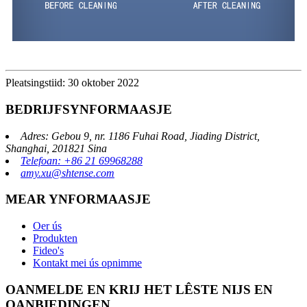
Pleatsingstiid: 30 oktober 2022
BEDRIJFSYNFORMAASJE
Adres: Gebou 9, nr. 1186 Fuhai Road, Jiading District,
Shanghai, 201821 Sina
Telefoan: +86 21 69968288
amy.xu@shtense.com
MEAR YNFORMAASJE
Oer ús
Produkten
Fideo's
Kontakt mei ús opnimme
OANMELDE EN KRIJ HET LÊSTE NIJS EN
OANBIEDINGEN