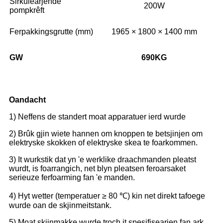
Sirkulearjende
200W
pompkrêft
Ferpakkingsgrutte (mm)
1965 × 1800 × 1400 mm
GW
690
KG
Oandacht
1) Neffens de standert moat apparatuer ierd wurde
2) Brûk gjin wiete hannen om knoppen te betsjinjen om
elektryske skokken of elektryske skea te foarkommen.
3) It wurkstik dat yn 'e werklike draachmanden pleatst
wurdt, is foarrangich, net blyn pleatsen feroarsaket
serieuze ferfoarming fan 'e manden.
4) Hyt wetter (temperatuer ≥ 80 ℃) kin net direkt tafoege
wurde oan de skjinmeitstank.
5) Moat skjinmakke wurde troch it spesifisearjen fan ark