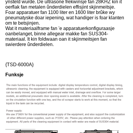
ynsteld wurde. De ultrasone frekwinsje fan 28KHZ kin it
oerflak fan metalen ûnderdielen effisjint skjinmeitsje.
Foar apparatuer fan 1100 liter en 1600 liter brûke wy
pneumatyske doar iepening, wat handiger is foar klanten
om te betsjinjen.
Wat it materiaalframe fan 'e apparatuerkonfiguraasje
oanbelanget, binne allegear makke fan SUS304-
materiaal. It kin foldwaan oan it skjinmeitsjen fan
swierdere ûnderdielen.
{TSD-6000A}
Funksje