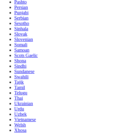
Pashto
Persian
Punjabi
Serbian
Sesotho
Sinhala
Slovak
Slovenian
Somali
Samoan
Scots Gaelic
Shona
Sindhi
Sundanese
Swahili
Tajik
Tamil
Telugu
Thai
Ukrainian
Urdu
Uzbek
Vietnamese
Welsh
Xhosa