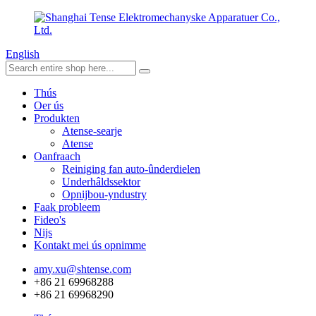
English
Thús
Oer ús
Produkten
Atense-searje
Atense
Oanfraach
Reiniging fan auto-ûnderdielen
Underhâldssektor
Opnijbou-yndustry
Faak probleem
Fideo's
Nijs
Kontakt mei ús opnimme
amy.xu@shtense.com
+86 21 69968288
+86 21 69968290