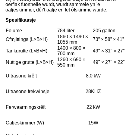
oerflak fuorthelle wurdt, wurdt sammele yn 'e
oaljeskimmer, dêr't oalje en fet ôfskimme wurde.
Spesifikaasje
Folume
784 liter
205 gallon
1860 × 1490 ×
Ofmjittings (L×B×H)
73” × 58” × 41”
1055 mm
1400 × 800 ×
Tankgrutte (L×B×H)
49" × 31" × 27"
700 mm
1260 × 690 ×
Nuttige grutte (L×B×H)
49" × 27" × 22"
550 mm
Ultrasone krêft
8.0 kW
Ultrasone frekwinsje
28KHZ
Ferwaarmingskrêft
22 kW
Oaljeskimmer (W)
15W