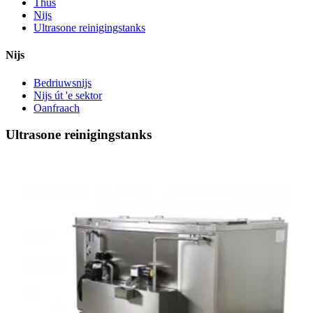
Thús
Nijs
Ultrasone reinigingstanks
Nijs
Bedriuwsnijs
Nijs út 'e sektor
Oanfraach
Ultrasone reinigingstanks