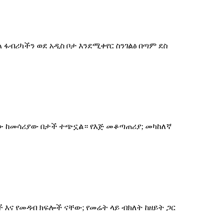
ፋብሪካችን ወደ አዲስ ቦታ እንደሚቀየር ስንገልፅ በጣም ደስ
ሚው ከመሳሪያው በታች ተጭኗል። የእጅ መቆጣጠሪያ; መካከለኛ
እና የመዳብ ክፍሎች ናቸው; የመሬት ላይ ብክለት ከዘይት ጋር