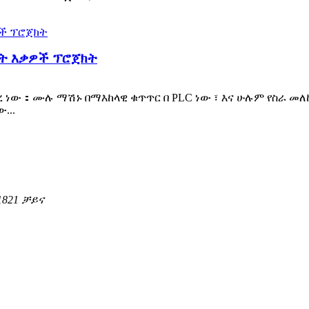
ዳት እቃዎች ፕሮጀክት
ረ ነው：ሙሉ ማሽኑ በማእከላዊ ቁጥጥር በ PLC ነው ፣ እና ሁሉም የስራ መ
...
1821 ቻይና