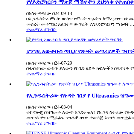
የሃይድሮካርቦን ማጽጃ ማሽኖችን ደህንነቱ የተጠበ
በአስተዳዳሪው በ24-09-13
በኢንዱስትሪ ምርት ውስጥ የምርት ጥራትን ከማረጋገጥ በተጨማ
መሰረት መተግበር አለበት። ውጥረት የሃይድሮካርቦን ማፅዳት
ተጨማሪ ያንብቡ
ያንግዚ አውቶቡስ ጣቢያ የጽዳት መሣሪያዎች ግብዓ
በአስተዳዳሪው በ24-07-29
በፋብሪካው ውስጥ ያለውን የከባድ ዘይት ክፍሎችን በፍጥነት የ
ተጨማሪ ያንብቡ
የኢንዱስትሪው የጽዳት ገበያ የ Ultrasonics ዝግ
በአስተዳዳሪው በ24-03-04
ቴክኖሎጂ በዝግመተ ለውጥ እንደቀጠለ፣ የኢንዱስትሪው የጽዳት 
መንገዶችን በሚፈልጉ ንግዶች ዘንድ ተወዳጅ እየሆነ መጥቷል።
ተጨማሪ ያንብቡ