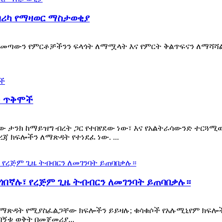
 ፋብሪካ የማዛወር ማስታወቂያ
የመጣውን የምርቶቻችንን ፍላጎት ለማሟላት እና የምርት ቅልጥፍናን ለማሻሻል 
ች ጥቅሞች
ው ታንክ ከማይዝግ ብረት ጋር የተበየደው ነው፣ እና የአልትራሳውንድ ተርጓ
 ክፍሎችን ለማጽዳት የተነደፈ ነው. ...
ጎበኛሉ፣ የረጅም ጊዜ ትብብርን ለመገንባት ይጠባበቃሉ።
 ማጽዳት የሚያስፈልጋቸው ክፍሎችን ይይዛሉ; ቁሳቁሶች የአሉሚኒየም ክፍሎች 
ብኝቱ ወቅት በመጀመሪያ...