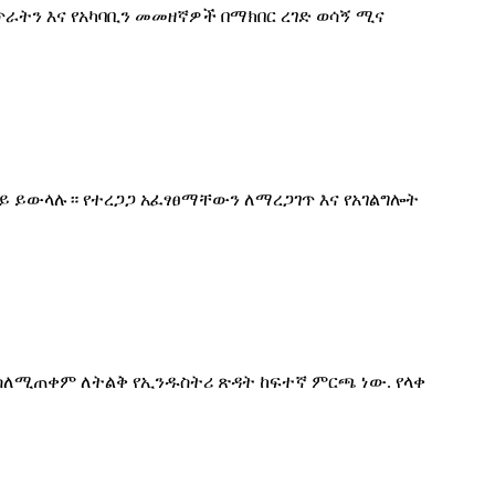
ራትን እና የአካባቢን መመዘኛዎች በማክበር ረገድ ወሳኝ ሚና
 ይውላሉ። የተረጋጋ አፈፃፀማቸውን ለማረጋገጥ እና የአገልግሎት
ዎችን ስለሚጠቀም ለትልቅ የኢንዱስትሪ ጽዳት ከፍተኛ ምርጫ ነው. የላቀ