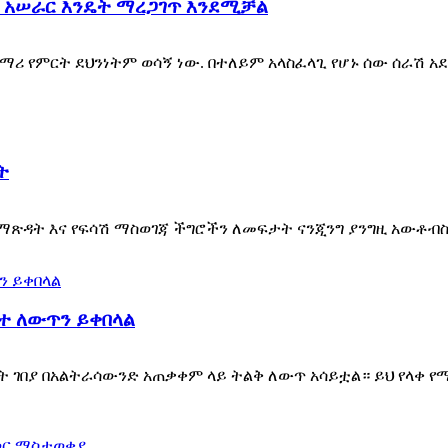
ቀ አሠራር እንዴት ማረጋገጥ እንደሚቻል
ሪ የምርት ደህንነትም ወሳኝ ነው. በተለይም አላስፈላጊ የሆኑ ሰው ሰራሽ 
…
ት
ማጽዳት እና የፍሳሽ ማስወገጃ ችግሮችን ለመፍታት ናንጂንግ ያንግዚ አውቶብስ
መተ ለውጥን ይቀበላል
ገበያ በአልትራሳውንድ አጠቃቀም ላይ ትልቅ ለውጥ አሳይቷል። ይህ የላቀ የማጽ