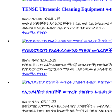
TENSE Ultrasonic Cleaning Equipment
በአስተዳዳሪው በ24-01-15
ውድ ደንበኞቻችን እና አጋሮቻችን፡ ከጊዜ ወደ ጊዜ እየጨመረ 
ብሎናል። አዲሱ ፋብሪካ ሰፊ የማምረቻ ቦታ እና የላቀ ፕሪ...
ተጨማሪ ያንብቡ
የሃይድሮካርቦን የአልትራሳውንድ ማጽጃ መሳሪያዎ
በአስተዳዳሪ በ23-12-29
የሃይድሮካርቦን አልትራሳውንድ ማጽጃ መሳሪያዎች; የውስጠኛ
የሃይድሮካርቦን መሟሟትን ማጽዳት; አፍንጫው ለሁለተኛ ደረጃ
ተጨማሪ ያንብቡ
የኢንዶኔዥያ ደንበኞች ውጥረት ያለበትን ፋብሪካ ይ
በአስተዳዳሪ በ23-11-23
በኖቬምበር አጋማሽ ላይ ከኢንዶኔዥያ ደንበኞችን ተቀብለናል;
ተመሳሳይ ነው; በመዳብ ክፍሎች ላይ ትንሽ ኦክሳይድ አለ; በጉ