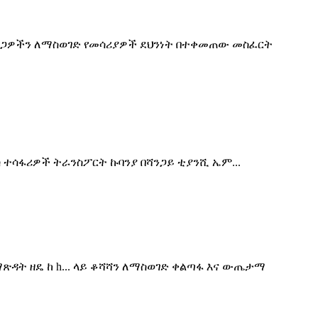
አደጋዎችን ለማስወገድ የመሳሪያዎች ደህንነት በተቀመጠው መስፈርት
 ተሳፋሪዎች ትራንስፖርት ኩባንያ በሻንጋይ ቲያንሺ ኤም...
ዳት ዘዴ ከ h... ላይ ቆሻሻን ለማስወገድ ቀልጣፋ እና ውጤታማ