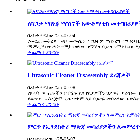
ለሻጋታ ማጽጃ ማሽኖች አውቶማቲክ መተግበሪያዎ
በአስተዳዳሪው በ25-07-04
የመርፌ መቅረጽ፣ ዳይ መውሰድ፣ ማህተም ማድረግ የማቀነባበሪ
ማምረቻ በዋናነት የሚከናወነው በማሽን ሲሆን በማቀነባበር ሂደት
ተጨማሪ ያንብቡ
Ultrasonic Cleaner Disassembly ደረጃዎች
በአስተዳዳሪው በ25-05-08
የጽዳት ውጤቶችን ያሻሽሉ እና የእቃዎችን ህይወት ያራዝሙ 
ይውላሉ ። ለረጅም ጊዜ ጥቅም ላይ ሲውል መሳሪያው ጉድለቶች 
ተጨማሪ ያንብቡ
ምርጥ የኢንደስትሪ ማጽጃ መሳሪያዎችን ለመምረጥ 
በአስተዳዳሪው በ25-05-07