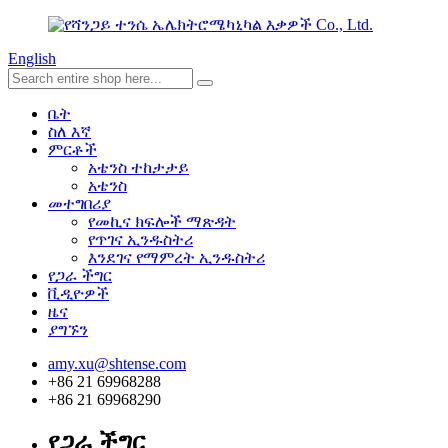
English
ቤት
ስለ እኛ
ምርቶች
አቴንስ ተከታታይ
አቴንስ
መተግበሪያ
የመኪና ክፍሎች ማጽዳት
የጥገና ኢንዱስትሪ
እንደገና የማምረት ኢንዱስትሪ
የጋራ ችግር
ቪዲዮዎች
ዜና
ያግኙን
amy.xu@shtense.com
+86 21 69968288
+86 21 69968290
የጋራ ችግር