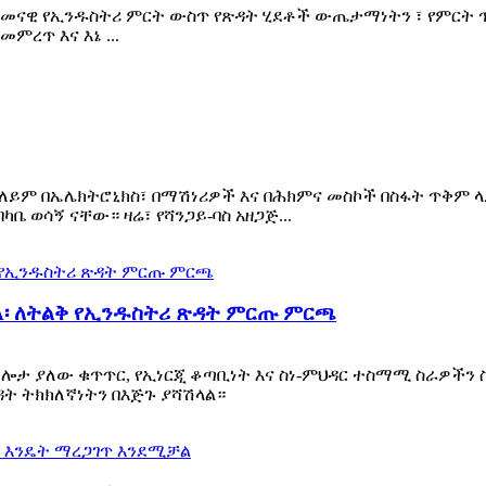
ዘመናዊ የኢንዱስትሪ ምርት ውስጥ የጽዳት ሂደቶች ውጤታማነትን ፣ የምርት ጥ
ረጥ እና እኔ ...
ም በኤሌክትሮኒክስ፣ በማሽነሪዎች እና በሕክምና መስኮች በስፋት ጥቅም ላይ
 ወሳኝ ናቸው። ዛሬ፣ የሻንጋይ-ባስ አዘጋጅ...
8000A፡ ለትልቅ የኢንዱስትሪ ጽዳት ምርጡ ምርጫ
e የማሰብ ችሎታ ያለው ቁጥጥር, የኢነርጂ ቆጣቢነት እና ስነ-ምህዳር ተስማሚ ስራ
ት ትክክለኛነትን በእጅጉ ያሻሽላል።