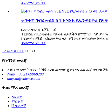
ተጨማሪ ያንብቡ
ቀጥተኛ ግብረመልስ ከ TENSE የኢንዱስትሪ የጽ
በአስተዳዳሪው በ23-11-01
TENSE በኢንዱስትሪ የጽዳት ዕቃዎችን በማምረት ላይ ያተኮ
ክፍሎች በሚሽከረከረው ትሪ ላይ በማንቂያ መሳሪያው (የቀረበው
ተጨማሪ ያንብቡ
1
2
3
ቀጣይ >
>>
ገጽ 1/3
የኩባንያ መረጃ
አድራሻ፡ ህንፃ 9 ቁጥር 1186 ፉሃይ መንገድ ጂያዲንግ አውራጃ ሻንጋይ 20
ስልክ፡ +86 21 69968288
amy.xu@shtense.com
ተጨማሪ መረጃ
ስለ እኛ
ምርቶች
ቪዲዮዎች