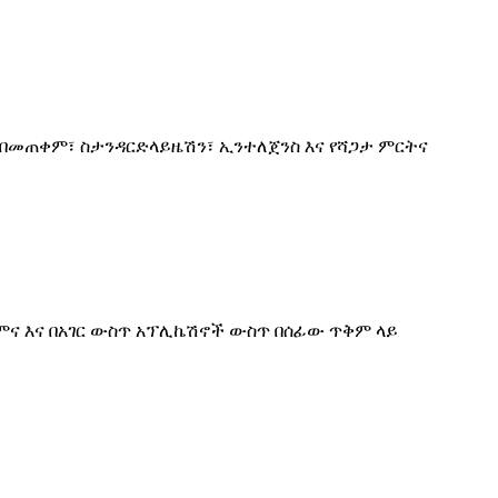
 በመጠቀም፣ ስታንዳርድላይዜሽን፣ ኢንተለጀንስ እና የሻጋታ ምርትና
ና እና በአገር ውስጥ አፕሊኬሽኖች ውስጥ በሰፊው ጥቅም ላይ