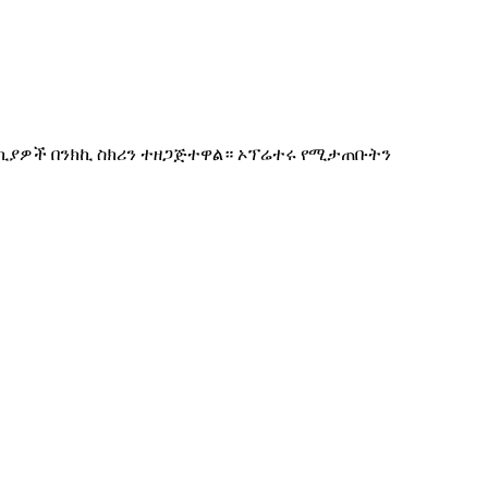
ለኪያዎች በንክኪ ስክሪን ተዘጋጅተዋል። ኦፕሬተሩ የሚታጠቡትን