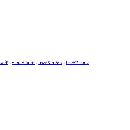
ርቶች
-
የጣቢያ ካርታ
-
ከፍተኛ ብሎግ
-
ከፍተኛ ፍለጋ