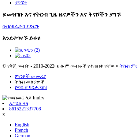
ያግኙን
ይመዝገቡ እና የቅርብ ጊዜ ዜናዎችን እና ቅናሾችን ያግኙ
ሰብስክራይብ ያድርጉ
እንደተገናኙ ይቆዩ
© የቅጂ መብት - 2010-2022፡ ሁሉም መብቶች የተጠበቁ ናቸው።
ትኩስ ም
ምርቶች መመሪያ
ትኩስ መለያዎች
የጣቢያ ካርታ.xml
ኢሜል ላክ
8615221337708
x
English
French
German