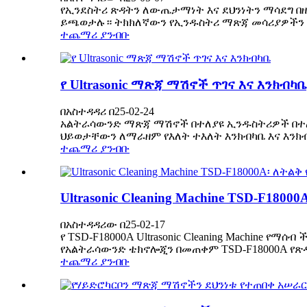
የኢንደስትሪ ጽዳትን ለውጤታማነት እና ደህንነትን ማሳደግ በ
ይጫወታሉ። ትክክለኛውን የኢንዱስትሪ ማጽጃ መሳሪያዎችን መም
ተጨማሪ ያንብቡ
የ Ultrasonic ማጽጃ ማሽኖች ጥገና እና እንክብካቤ
በአስተዳዳሪ በ25-02-24
አልትራሳውንድ ማጽጃ ማሽኖች በተለያዩ ኢንዱስትሪዎች በተለይ
ህይወታቸውን ለማራዘም የእለት ተእለት እንክብካቤ እና እንክብካቤ
ተጨማሪ ያንብቡ
Ultrasonic Cleaning Machine TSD-F1
በአስተዳዳሪው በ25-02-17
የ TSD-F18000A Ultrasonic Cleaning Machin
የአልትራሳውንድ ቴክኖሎጂን በመጠቀም TSD-F18000A የጽዳ
ተጨማሪ ያንብቡ