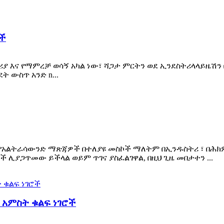
ች
ያ እና የማምረቻ ወሳኝ አካል ነው፣ ሻጋታ ምርትን ወደ ኢንደስትሪላላይዜሽን
 ውስጥ አንድ n...
የአልትራሳውንድ ማጽጃዎች በተለያዩ መስኮች ማለትም በኢንዱስትሪ ፣ በሕክም
ሊያጋጥመው ይችላል ወይም ጥገና ያስፈልገዋል, በዚህ ጊዜ መበታተን ...
አምስት ቁልፍ ነገሮች