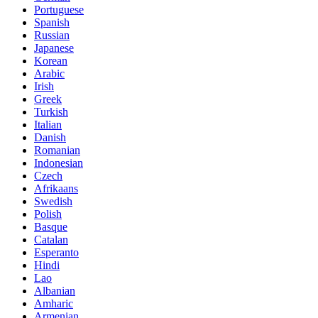
Portuguese
Spanish
Russian
Japanese
Korean
Arabic
Irish
Greek
Turkish
Italian
Danish
Romanian
Indonesian
Czech
Afrikaans
Swedish
Polish
Basque
Catalan
Esperanto
Hindi
Lao
Albanian
Amharic
Armenian