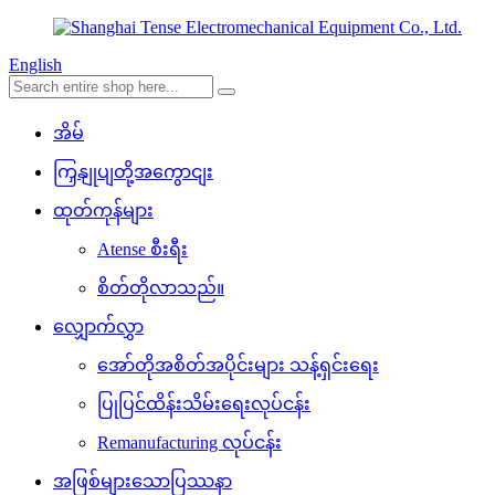
English
အိမ်
ကြှနျုပျတို့အကွောငျး
ထုတ်ကုန်များ
Atense စီးရီး
စိတ်တိုလာသည်။
လျှောက်လွှာ
အော်တိုအစိတ်အပိုင်းများ သန့်ရှင်းရေး
ပြုပြင်ထိန်းသိမ်းရေးလုပ်ငန်း
Remanufacturing လုပ်ငန်း
အဖြစ်များသောပြဿနာ