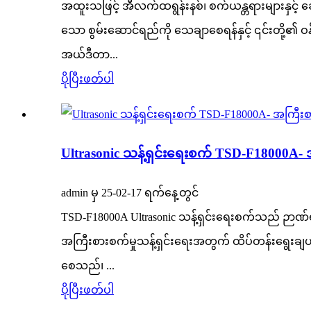
အထူးသဖြင့် အီလက်ထရွန်းနစ်၊ စက်ယန္တရားများနှင့် ဆ
သော စွမ်းဆောင်ရည်ကို သေချာစေရန်နှင့် ၎င်းတို့၏ ဝန်
အယ်ဒီတာ...
ပိုပြီးဖတ်ပါ
Ultrasonic သန့်ရှင်းရေးစက် TSD-F18000A- အ
admin မှ 25-02-17 ရက်နေ့တွင်
TSD-F18000A Ultrasonic သန့်ရှင်းရေးစက်သည် ဉာဏ်
အကြီးစားစက်မှုသန့်ရှင်းရေးအတွက် ထိပ်တန်းရွေးချယ်
စေသည်၊ ...
ပိုပြီးဖတ်ပါ