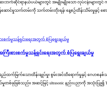
ေးဘက်ဆိုင်ရာနယ်ပယ်များတွင် အမျိုးမျိုးသော လုပ်ငန်းများတွင် က
ဆောင်မှုသက်တမ်းကို သက်တမ်းတိုးရန်၊ နေ့စဉ်ထိန်းသိမ်းမှုနှင့် စေ
ကြီးစားစက်မှုသန့်ရှင်းရေးအတွက် စံပြရွေးချယ်မှု
ရည်ထက်မြက်သောထိန်းချုပ်မှု၊ စွမ်းအင်ထိရောက်မှုနှင့် ဂေဟစန
မှုတစ်ခုဖြစ်သည်။ အဆင့်မြင့် ultrasonic နည်းပညာကို အသုံးပြု၍ 