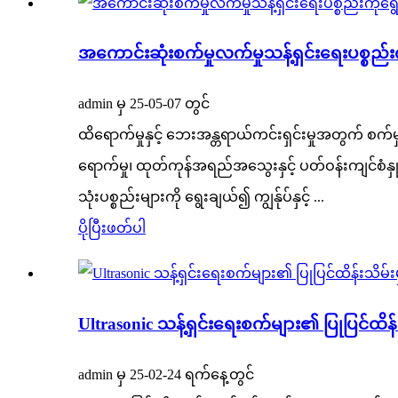
အကောင်းဆုံးစက်မှုလက်မှုသန့်ရှင်းရေးပစ္စ
admin မှ 25-05-07 တွင်
ထိရောက်မှုနှင့် ဘေးအန္တရာယ်ကင်းရှင်းမှုအတွက် စက်မှု
ရောက်မှု၊ ထုတ်ကုန်အရည်အသွေးနှင့် ပတ်ဝန်းကျင်စံန
သုံးပစ္စည်းများကို ရွေးချယ်၍ ကျွန်ုပ်နှင့် ...
ပိုပြီးဖတ်ပါ
Ultrasonic သန့်ရှင်းရေးစက်များ၏ ပြုပြင်ထိန်းသိ
admin မှ 25-02-24 ရက်နေ့တွင်