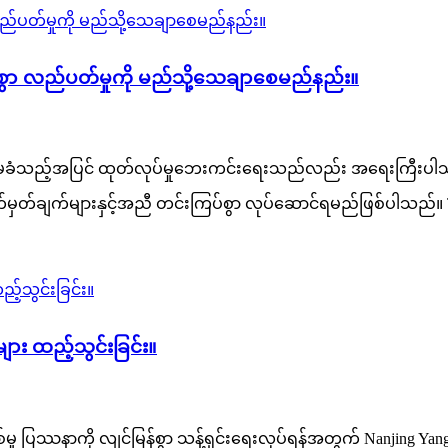
ြုံစွာ လည်ပတ်မှုကို မည်သို့သေချာစေမည်နည်း။
အာမခံသည့်အပြင် ထုတ်လုပ်မှုဘေးကင်းရေးသည်လည်း အရေးကြီးပါသ
ု သတ်မှတ်ချက်များနှင့်အညီ တင်းကြပ်စွာ လုပ်ဆောင်ရမည်ဖြစ်ပါသည်။ 
ား ထည့်သွင်းခြင်း။
့်ပစ်မှု ပြဿနာကို လျင်မြန်စွာ သန့်ရှင်းရေးလုပ်ရန်အတွက် Nanjing Yan