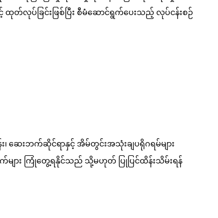
ြင့် ထုတ်လုပ်ခြင်းဖြစ်ပြီး စီမံဆောင်ရွက်ပေးသည့် လုပ်ငန်းစဉ်
န်း၊ ဆေးဘက်ဆိုင်ရာနှင့် အိမ်တွင်းအသုံးချပရိုဂရမ်များ
ား ကြုံတွေ့ရနိုင်သည် သို့မဟုတ် ပြုပြင်ထိန်းသိမ်းရန်