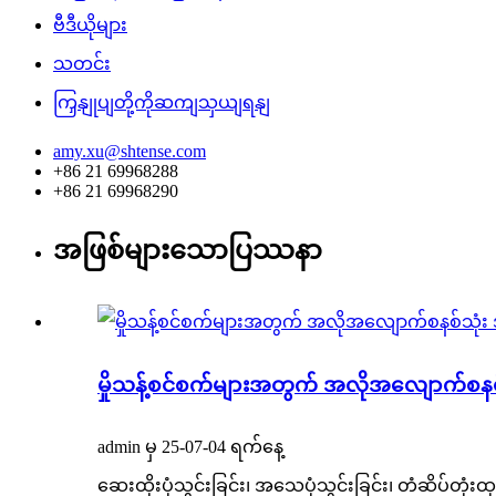
ဗီဒီယိုများ
သတင်း
ကြှနျုပျတို့ကိုဆကျသှယျရနျ
amy.xu@shtense.com
+86 21 69968288
+86 21 69968290
အဖြစ်များသောပြဿနာ
မှိုသန့်စင်စက်များအတွက် အလိုအလျောက်စနစ်သ
admin မှ 25-07-04 ရက်နေ့
ဆေးထိုးပုံသွင်းခြင်း၊ အသေပုံသွင်းခြင်း၊ တံဆိပ်တုံးထ