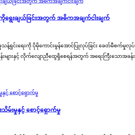
ည်းကိုရွေးချယ်ခြင်းအတွက် အဓိကအချက်ငါးချက်
သန့်ရှင်းရေးကို ပိုမိုကောင်းမွန်အောင်ပြုလုပ်ခြင်း ခေတ်မီစက်မှုလုပ
ှုန်းများနှင့် လိုက်လျောညီထွေရှိစေရန်အတွက် အရေးကြီးသောအခန်းက
မ်းမှုနှင့် စောင့်ရှောက်မှု