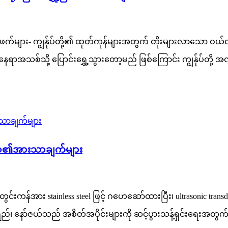
်များ- ကျွန်ုပ်တို့၏ ထုတ်ကုန်များအတွက် တိုးများလာသော ဝယ်လိုအ
ာအသစ်သို့ ပြောင်းရွှေ့သွားတော့မည် ဖြစ်ကြောင်း ကျွန်ုပ်တို့ အ
ရိယာ၏အားသာချက်များ
; အတွင်းကန်အား stainless steel ဖြင့် ဂဟေဆော်ထားပြီး၊ ultrason
ရည်၊ နော်ဇယ်သည် အစိတ်အပိုင်းများကို ဆင့်ပွားသန့်ရှင်းရေးအတွက်