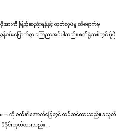
ားကို ဖြည့်ဆည်းရန်နှင့် ထုတ်လုပ်မှု ထိရောက်မှု
လွန်ဝမ်းမြောက်စွာ ကြေညာအပ်ပါသည်။ စက်ရုံသစ်တွင် ပိုမို
ic transducer ကို စက်၏အောက်ခြေတွင် တပ်ဆင်ထားသည်။ ခလုတ်
 ဒီဇိုင်းထုတ်ထားသည်။ ...