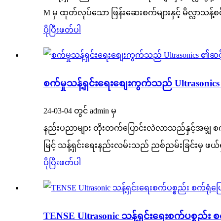
M မှ ထုတ်လုပ်သော ဖြန်းဆေးစက်များနှင့် မိလ္လာသန့်စ
ပိုပြီးဖတ်ပါ
စက်မှုသန့်ရှင်းရေးစျေးကွက်သည် Ultrasoni
24-03-04 တွင် admin မှ
နည်းပညာများ တိုးတက်ပြောင်းလဲလာသည်နှင့်အမျှ စက်
မြင့် သန့်ရှင်းရေးနည်းလမ်းသည် ညစ်ညမ်းခြင်းမှ ဖယ်
ပိုပြီးဖတ်ပါ
TENSE Ultrasonic သန့်ရှင်းရေးစက်ပစ္စည်း စက