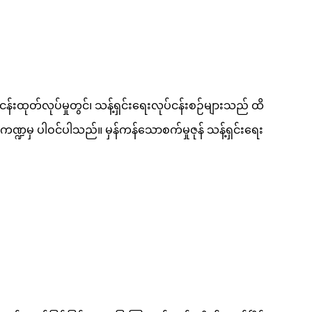
်ငန်းထုတ်လုပ်မှုတွင်၊ သန့်ရှင်းရေးလုပ်ငန်းစဉ်များသည် ထိ
ဏ္ဍမှ ပါဝင်ပါသည်။ မှန်ကန်သောစက်မှုဇုန် သန့်ရှင်းရေး