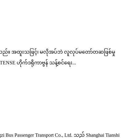
ည်။ အထူးသဖြင့်၊ မလိုအပ်ဘဲ လူလုပ်မတော်တဆဖြစ်မှု
TENSE ဟိုက်ဒရိုကာဗွန် သန့်စင်ရေး...
gzi Bus Passenger Transport Co., Ltd. သည် Shanghai Tianshi