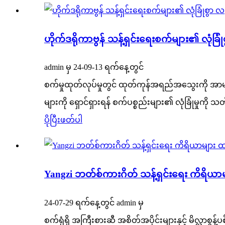
ဟိုက်ဒရိုကာဗွန် သန့်ရှင်းရေးစက်များ၏ လုံခ
admin မှ 24-09-13 ရက်နေ့တွင်
စက်မှုထုတ်လုပ်မှုတွင် ထုတ်ကုန်အရည်အသွေးကို 
များကို ရှောင်ရှားရန် စက်ပစ္စည်းများ၏ လုံခြုံမှုကိ
ပိုပြီးဖတ်ပါ
Yangzi ဘတ်စ်ကားဂိတ် သန့်ရှင်းရေး ကိရိယာမျ
24-07-29 ရက်နေ့တွင် admin မှ
စက်ရုံရှိ အကြီးစားဆီ အစိတ်အပိုင်းများနှင့် မိလ္လာစွန