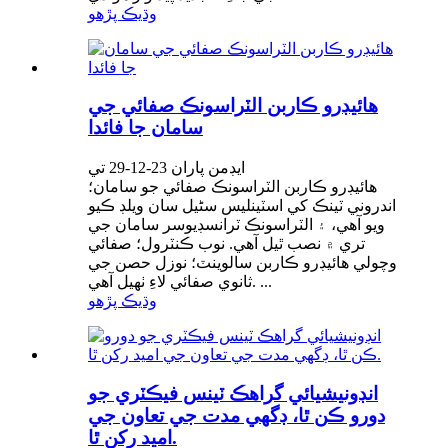
وڌيڪ پڙهو
هائيڊرو ڪاربن الٽراسونڪ صفائي جي
سامان جا فائدا
ايڊمن پاران 23-12-29 تي
هائيڊرو ڪاربن الٽراسونڪ صفائي جو سامان؛
اندروني ٽينڪ کي اسٽينلیس سٹیل سان ويلڊ ڪيو
ويو آهي، ۽ الٽراسونڪ ٽرانسڊيوسر سامان جي
تري ۾ نصب ٿيل آهي. نوب ڪنٽرول؛ صفائي
وچولي هائيڊرو ڪاربن سالوينٽ؛ نوزل حصن جي
ثانوي صفائي لاءِ ٺهيل آهي. ...
وڌيڪ پڙهو
انڊونيشيائي گراهڪ ٽينس فيڪٽري جو
دورو ڪن ٿا، ڊگهي مدت جي تعاون جي
اميد رکن ٿا.