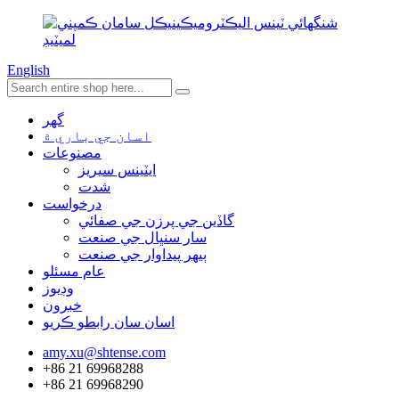
English
گھر
اسان جي باري ۾
مصنوعات
ايٽينس سيريز
شدت
درخواست
گاڏين جي پرزن جي صفائي
سار سنڀال جي صنعت
ٻيهر پيداوار جي صنعت
عام مسئلو
وڊيوز
خبرون
اسان سان رابطو ڪريو
amy.xu@shtense.com
+86 21 69968288
+86 21 69968290