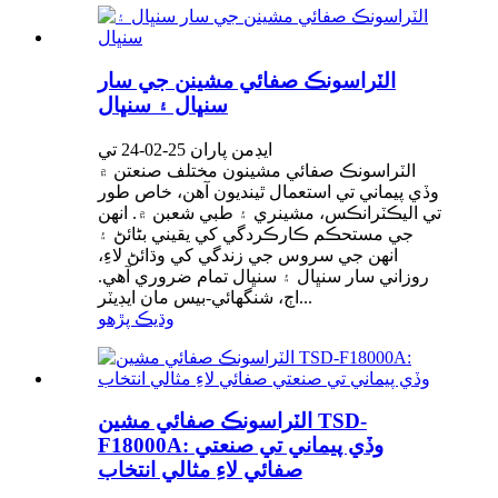
الٽراسونڪ صفائي مشينن جي سار
سنڀال ۽ سنڀال
ايڊمن پاران 25-02-24 تي
الٽراسونڪ صفائي مشينون مختلف صنعتن ۾
وڏي پيماني تي استعمال ٿينديون آهن، خاص طور
تي اليڪٽرانڪس، مشينري ۽ طبي شعبن ۾. انهن
جي مستحڪم ڪارڪردگي کي يقيني بڻائڻ ۽
انهن جي سروس جي زندگي کي وڌائڻ لاءِ،
روزاني سار سنڀال ۽ سنڀال تمام ضروري آهي.
اڄ، شنگھائي-بيس مان ايڊيٽر...
وڌيڪ پڙهو
الٽراسونڪ صفائي مشين TSD-
F18000A: وڏي پيماني تي صنعتي
صفائي لاءِ مثالي انتخاب