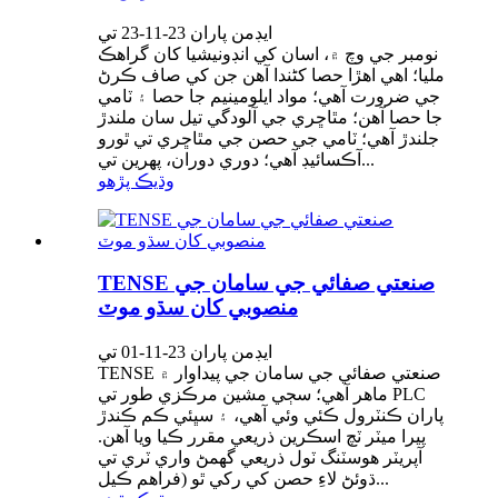
ايڊمن پاران 23-11-23 تي
نومبر جي وچ ۾، اسان کي انڊونيشيا کان گراهڪ
مليا؛ اهي اهڙا حصا کڻندا آهن جن کي صاف ڪرڻ
جي ضرورت آهي؛ مواد ايلومينيم جا حصا ۽ ٽامي
جا حصا آهن؛ مٿاڇري جي آلودگي تيل سان ملندڙ
جلندڙ آهي؛ ٽامي جي حصن جي مٿاڇري تي ٿورو
آڪسائيڊ آهي؛ دوري دوران، پهرين تي...
وڌيڪ پڙهو
TENSE صنعتي صفائي جي سامان جي
منصوبي کان سڌو موٽ
ايڊمن پاران 23-11-01 تي
TENSE صنعتي صفائي جي سامان جي پيداوار ۾
ماهر آهي؛ سڄي مشين مرڪزي طور تي PLC
پاران ڪنٽرول ڪئي وئي آهي، ۽ سڀئي ڪم ڪندڙ
پيرا ميٽر ٽچ اسڪرين ذريعي مقرر ڪيا ويا آهن.
آپريٽر هوسٽنگ ٽول ذريعي گھمڻ واري ٽري تي
ڌوئڻ لاءِ حصن کي رکي ٿو (فراهم ڪيل...