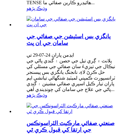
TENSE هائيڊرو ڪاربن صفائي ما...
وڌيڪ پڙهو
يانگزي بس اسٽيشن جي صفائي جي
سامان جي ان پٽ
ايڊمن پاران 24-07-29 تي
پلانٽ ۾ ڳري تيل جي حصن ۽ گندي پاڻي جي
نيڪال جي تيزيءَ سان صفائي جي مسئلي کي
حل ڪرڻ لاءِ، نانجنگ يانگزي بس پيسنجر
ٽرانسپورٽ ڪمپني لميٽيڊ شنگھائي تيانشي ايم
پاران تيار ڪيل اسپري صفائي مشينن ۽ گندي
پاڻي جي علاج جي سامان کي چونڊيندي آهي...
وڌيڪ پڙهو
صنعتي صفائي مارڪيٽ الٽراسونڪس
جي ارتقا کي قبول ڪري ٿي