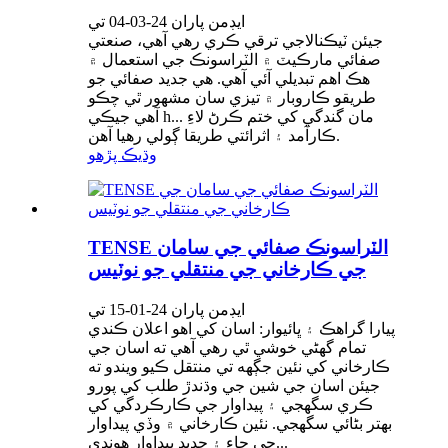
ايڊمن پاران 24-03-04 تي
جيئن ٽيڪنالاجي ترقي ڪري رهي آهي، صنعتي
صفائي مارڪيٽ ۾ الٽراسونڪ جي استعمال ۾
هڪ اهم تبديلي آئي آهي. هي جديد صفائي جو
طريقو ڪاروبار ۾ تيزي سان مشهور ٿي چڪو
آهي جيڪي h... مان گندگي کي ختم ڪرڻ لاءِ
ڪارآمد ۽ اثرائتي طريقا ڳولي رهيا آهن.
وڌيڪ پڙهو
TENSE الٽراسونڪ صفائي جي سامان
جي ڪارخاني جي منتقلي جو نوٽيس
ايڊمن پاران 24-01-15 تي
پيارا گراهڪ ۽ ڀائيوار: اسان کي اهو اعلان ڪندي
تمام گهڻي خوشي ٿي رهي آهي ته اسان جي
ڪارخاني کي نئين جڳهه تي منتقل ڪيو ويندو ته
جيئن اسان جي شين جي وڌندڙ طلب کي پورو
ڪري سگهجي ۽ پيداوار جي ڪارڪردگي کي
بهتر بڻائي سگهجي. نئين ڪارخاني ۾ وڏي پيداوار
جي جاءِ ۽ جديد پيداوار هوندي...