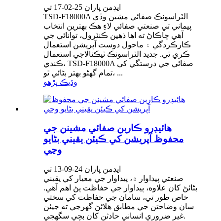
ايڊمن پاران 25-02-17 تي
TSD-F18000A الٽراسونڪ صفائي مشين وڏي
پيماني تي صنعتي صفائي لاءِ هڪ بهترين انتخاب
آهي ڇاڪاڻ ته اها ذهين ڪنٽرول، توانائي جي
ڪارڪردگي ۽ ماحول دوست آپريشن استعمال
ڪري ٿي. جديد الٽراسونڪ ٽيڪنالاجي استعمال
ڪندي، TSD-F18000A صفائي جي درستگي کي
تمام گهڻو بهتر بڻائي ٿو، ...
وڌيڪ پڙهو
هائيڊرو ڪاربن صفائي مشينن جي
محفوظ آپريشن کي ڪيئن يقيني بڻايو
وڃي
ايڊمن پاران 24-09-13 تي
صنعتي پيداوار ۾، پيداوار جي معيار کي يقيني
بڻائڻ کان علاوه، پيداوار جي حفاظت پڻ اهم آهي.
خاص طور تي، سامان جي حفاظت کي سختي
سان وضاحتن جي مطابق هلائڻ گهرجي ته جيئن
غير ضروري انساني حادثن کان بچي سگهجي.