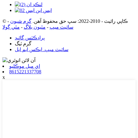
© ڪاپي رائيٽ - 2010-2022: سڀ حق محفوظ آهن.
گرم شيون
-
سائيٽ ميپ
-
مٿيون بلاگ
-
مٿي ڳولا
پراڊڪٽس گائيڊ
گرم ٽيگ
سائيٽ ميپ. ايڪس ايم ايل
اي ميل موڪليو
8615221337708
x