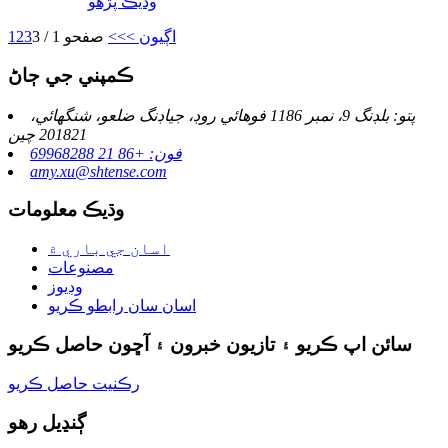
وڌيڪ پڙهو
اڳيون >
>>
صفحو 1 / 3
3
2
1
ڪمپني جي ڄاڻ
پتو: بلڊنگ 9، نمبر 1186 فوهائي روڊ، جياڊنگ ضلعو، شنگھائي،
201821 چين
فون: +86 21 69968288
amy.xu@shtense.com
وڌيڪ معلومات
اسان جي باري ۾
مصنوعات
وڊيوز
اسان سان رابطو ڪريو
سائن اپ ڪريو ۽ تازيون خبرون ۽ آڇون حاصل ڪريو
رڪنيت حاصل ڪريو
ڳنڍيل رهو