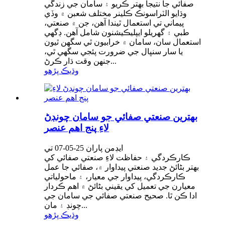
صفائي جا نتيجا بهتر ڪريو ۽ سامان جي زندگي
وڌايو الٽراسونڪ ڪلينر مختلف شعبن ۾ وڏي
پيماني تي استعمال ٿيندا آهن، جن ۾ صنعتي،
طبي ۽ گهريلو ايپليڪيشنون شامل آهن. ڊگھي
استعمال سان، سامان ۾ خرابيون ٿي سگهن ٿيون
يا سار سنڀال جي ضرورت پئجي سگهي ٿي،
جنهن وقت ڌار ڪرڻ...
وڌيڪ پڙهو
بهترين صنعتي صفائي جو سامان چونڊڻ
لاءِ پنج اهم عنصر
ايڊمن پاران 25-05-07 تي
ڪارڪردگي ۽ حفاظت لاءِ صنعتي صفائي کي
بهتر بڻائڻ جديد صنعتي پيداوار ۾، صفائي جا عمل
ڪارڪردگي، پيداوار جي معيار، ۽ ماحولياتي
معيارن جي تعميل کي يقيني بڻائڻ ۾ اهم ڪردار
ادا ڪن ٿا. صحيح صنعتي صفائي جي سامان جي
چونڊ ۽ مان...
وڌيڪ پڙهو