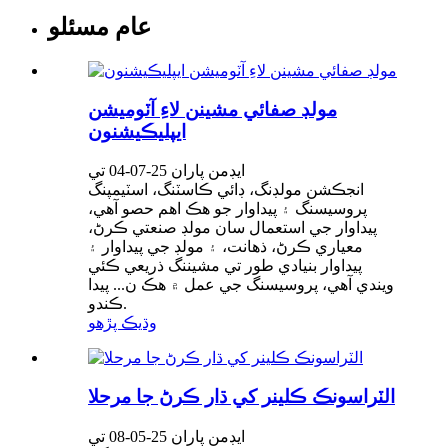
عام مسئلو
مولڊ صفائي مشينن لاءِ آٽوميشن
ايپليڪيشنون
ايڊمن پاران 25-07-04 تي
انجڪشن مولڊنگ، ڊائي ڪاسٽنگ، اسٽيمپنگ
پروسيسنگ ۽ پيداوار جو هڪ اهم حصو آهي،
پيداوار جي استعمال سان مولڊ صنعتي ڪرڻ،
معياري ڪرڻ، ذهانت، ۽ مولڊ جي پيداوار ۽
پيداوار بنيادي طور تي مشيننگ ذريعي ڪئي
ويندي آهي، پروسيسنگ جي عمل ۾ هڪ ن... پيدا
ڪندو.
وڌيڪ پڙهو
الٽراسونڪ ڪلينر کي ڌار ڪرڻ جا مرحلا
ايڊمن پاران 25-05-08 تي