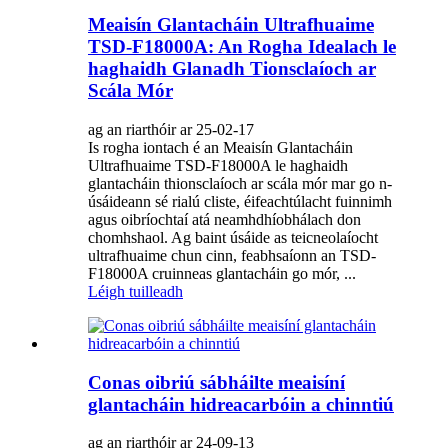
Meaisín Glantacháin Ultrafhuaime
TSD-F18000A: An Rogha Idealach le
haghaidh Glanadh Tionsclaíoch ar
Scála Mór
ag an riarthóir ar 25-02-17
Is rogha iontach é an Meaisín Glantacháin
Ultrafhuaime TSD-F18000A le haghaidh
glantacháin thionsclaíoch ar scála mór mar go n-
úsáideann sé rialú cliste, éifeachtúlacht fuinnimh
agus oibríochtaí atá neamhdhíobhálach don
chomhshaol. Ag baint úsáide as teicneolaíocht
ultrafhuaime chun cinn, feabhsaíonn an TSD-
F18000A cruinneas glantacháin go mór, ...
Léigh tuilleadh
Conas oibriú sábháilte meaisíní
glantacháin hidreacarbóin a chinntiú
ag an riarthóir ar 24-09-13