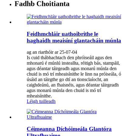
Fadhb Choitianta
Feidhmchláir uathoibrithe le
haghaidh meaisíní glantacháin múnla
ag an riarthóir ar 25-07-04
Is cuid thábhachtach den phróiseáil agus den
mhonarú é múnlú insteallta, réitigh bás, stampáil,
agus déantar táirgeadh agus monarú múnla den
chuid is mó trí mheaisínithe le linn na próiseála, ó
úsáid an táirgthe go dtí an tionsclaíocht, an
caighdeánú, an fhaisnéis, agus déantar táirgeadh
agus monarú múnla den chuid is mó trí
mheaisínithe.
Léigh tuilleadh
Céimeanna Díchóimeála Glantóra
Ultrafhuaime