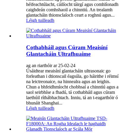
héifeachtúlacht, cáilíocht táirgí agus comhlíonadh
caighdeán comhshaoil a chinntiú. An trealamh
glantacháin thionsclaíoch ceart a roghnú agus...
Léigh tuilleadh
Cothabháil agus Cúram Meaisíní
Glantacháin Ultrafhuaime
ag an riarthóir ar 25-02-24
Úsáidtear meaisíní glantacháin ultrasonaic go
forleathan i dtionscail éagsúla, go háirithe i réimsí
na leictreonaice, na hinnealra agus an leighis.
Chun a bhfeidhmíocht chobhsaí a chinntiú agus a
saol seirbhíse a fhadú, tá cothabháil agus cúram
laethúil ríthábhachtach. Inniu, tá an t-eagarthóir ó
bhunáit Shanghai...
Léigh tuilleadh