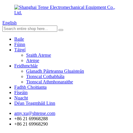
English
Baile
Fúinn
Táirgí
Sraith Atense
Atense
Feidhmchlár
Glanadh Páirteanna Gluaisteán
Tionscal Cothabhála
Tionscal Athmhonaraithe
Fadhb Choitianta
Físeáin
Nuacht
Déan Teagmháil Linn
amy.xu@shtense.com
+86 21 69968288
+86 21 69968290