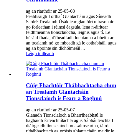
ag an riarthóir ar 25-05-08
Feabhsaigh Torthaí Glantacháin agus Síneadh
Saolré Trealaimh Úsáidtear glantóirí ultrasonaic
go forleathan i réimsí éagsúla, lena n-áirítear
feidhmeanna tionsclaíocha, leighis agus tí. Le
húsáid fhada, d'fhéadfadh lochtanna a bheith ar
an trealamh nó go mbeadh gá le cothabháil, agus
ag an bpointe sin díchóimeáil ...
Léigh tuilleadh
Cúig Fhachtóir Thábhachtacha chun
an Trealamh Glantacháin
Tionsclaíoch is Fearr a Roghnú
ag an riarthóir ar 25-05-07
Glanadh Tionsclaíoch a Bharrfheabhsú le
haghaidh Éifeachtúlachta agus Sábháilteachta I
dtáirgeadh tionsclaíoch nua-aimseartha, tá ról
ríthábhachtach ag próisis ghlantacháin maidir le