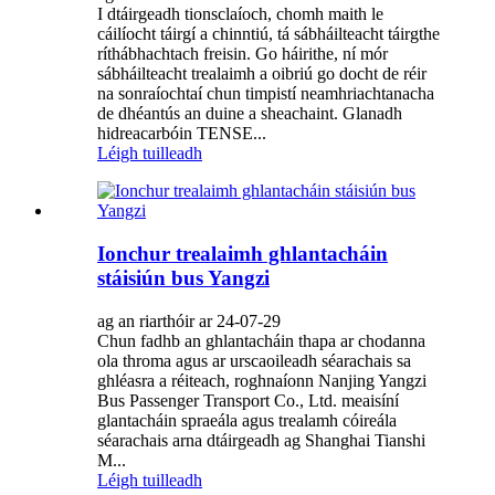
I dtáirgeadh tionsclaíoch, chomh maith le
cáilíocht táirgí a chinntiú, tá sábháilteacht táirgthe
ríthábhachtach freisin. Go háirithe, ní mór
sábháilteacht trealaimh a oibriú go docht de réir
na sonraíochtaí chun timpistí neamhriachtanacha
de dhéantús an duine a sheachaint. Glanadh
hidreacarbóin TENSE...
Léigh tuilleadh
Ionchur trealaimh ghlantacháin
stáisiún bus Yangzi
ag an riarthóir ar 24-07-29
Chun fadhb an ghlantacháin thapa ar chodanna
ola throma agus ar urscaoileadh séarachais sa
ghléasra a réiteach, roghnaíonn Nanjing Yangzi
Bus Passenger Transport Co., Ltd. meaisíní
glantacháin spraeála agus trealamh cóireála
séarachais arna dtáirgeadh ag Shanghai Tianshi
M...
Léigh tuilleadh