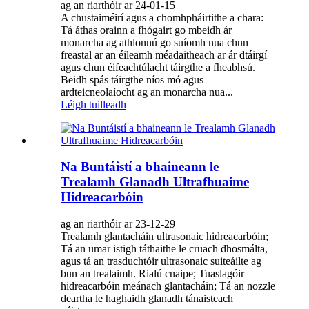
ag an riarthóir ar 24-01-15
A chustaiméirí agus a chomhpháirtithe a chara:
Tá áthas orainn a fhógairt go mbeidh ár
monarcha ag athlonnú go suíomh nua chun
freastal ar an éileamh méadaitheach ar ár dtáirgí
agus chun éifeachtúlacht táirgthe a fheabhsú.
Beidh spás táirgthe níos mó agus
ardteicneolaíocht ag an monarcha nua...
Léigh tuilleadh
Na Buntáistí a bhaineann le
Trealamh Glanadh Ultrafhuaime
Hidreacarbóin
ag an riarthóir ar 23-12-29
Trealamh glantacháin ultrasonaic hidreacarbóin;
Tá an umar istigh táthaithe le cruach dhosmálta,
agus tá an trasduchtóir ultrasonaic suiteáilte ag
bun an trealaimh. Rialú cnaipe; Tuaslagóir
hidreacarbóin meánach glantacháin; Tá an nozzle
deartha le haghaidh glanadh tánaisteach