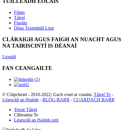
TUILLEADH EOLAIS
Fúinn
Táirgí
Físeáin
Déan Teagmháil Linn
CLÁRAIGH AGUS FAIGH AN NUACHT AGUS
NA TAIRISCINTÍ IS DÉANAÍ
Liostáil
FAN CEANGAILTE
© Cóipcheart - 2010-2022: Gach ceart ar cosaint.
Táirgí Te
-
Léarscáil an tSuímh
-
BLÓG BARR
-
CUARDACH BARR
Treoir Táirgí
Clibeanna Te
Léarscáil an tSuímh.xml