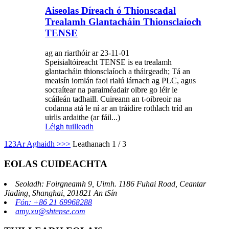
Aiseolas Díreach ó Thionscadal
Trealamh Glantacháin Thionsclaíoch
TENSE
ag an riarthóir ar 23-11-01
Speisialtóireacht TENSE is ea trealamh
glantacháin thionsclaíoch a tháirgeadh; Tá an
meaisín iomlán faoi rialú lárnach ag PLC, agus
socraítear na paraiméadair oibre go léir le
scáileán tadhaill. Cuireann an t-oibreoir na
codanna atá le ní ar an tráidire rothlach tríd an
uirlis ardaithe (ar fáil...)
Léigh tuilleadh
1
2
3
Ar Aghaidh >
>>
Leathanach 1 / 3
EOLAS CUIDEACHTA
Seoladh: Foirgneamh 9, Uimh. 1186 Fuhai Road, Ceantar
Jiading, Shanghai, 201821 An tSín
Fón: +86 21 69968288
amy.xu@shtense.com