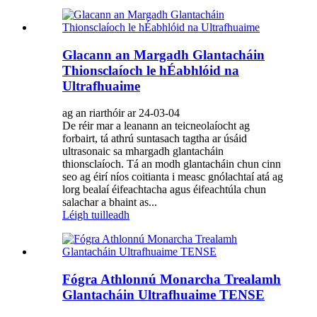
Glacann an Margadh Glantacháin
Thionsclaíoch le hÉabhlóid na
Ultrafhuaime
ag an riarthóir ar 24-03-04
De réir mar a leanann an teicneolaíocht ag
forbairt, tá athrú suntasach tagtha ar úsáid
ultrasonaic sa mhargadh glantacháin
thionsclaíoch. Tá an modh glantacháin chun cinn
seo ag éirí níos coitianta i measc gnólachtaí atá ag
lorg bealaí éifeachtacha agus éifeachtúla chun
salachar a bhaint as...
Léigh tuilleadh
Fógra Athlonnú Monarcha Trealamh
Glantacháin Ultrafhuaime TENSE