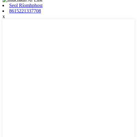
Seol Ríomhphost
8615221337708
x