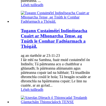
páirteanna. ...
Léigh tuilleadh
Tugann Custaiméirí Indinéiseacha
Cuairt ar Mhonarcha Tense, ag
Tnúth le Comhar Fadtéarmach a
Thógáil.
ag an riarthóir ar 23-11-23
I lár mhí na Samhna, fuair muid custaiméirí ón
Indinéis; Tá páirteanna acu a chaithfear a
ghlanadh; Is páirteanna alúmanaim agus
páirteanna copair iad na hábhair; Tá truailleáin
dhromchla cosúil le hola; Tá beagán ocsaíde ar
dhromchla na bpáirteanna copair; Le linn na
cuairte, ar an gcéad...
Léigh tuilleadh