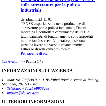
sulle attrezzature per la pulizia
industriale
da admin il 23-11-01
TENSE è specializzata nella produzione di
attrezzature per la pulizia industriale; l'intera
macchina è controllata centralmente da PLC e
tutti i parametri di funzionamento sono impostati
tramite touch screen. L'operatore posiziona i
pezzi da lavare sul vassoio rotante tramite
l'attrezzo di sollevamento (fornito...
Per saperne di più
1
2
3
Avanti >
>>
Pagina 1 / 3
INFORMAZIONI SULL'AZIENDA
Indirizzo: Edificio 9, n. 1186 Fuhai Road, distretto di Jiading,
Shanghai, 201821 Cina
Telefono: +86 21 69968288
amy.xu@shtense.com
ULTERIORI INFORMAZIONI