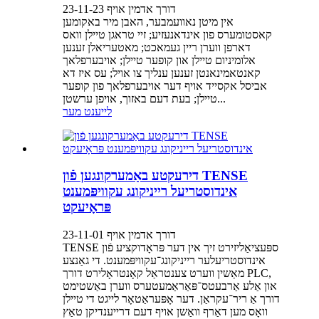
דורך אדמין אויף 23-11-23
אין מיטן נאוועמבער, האבן מיר באקומען
קאסטומערס פון אינדאנעזיע; זיי טראגן טיילן וואס
דארפן ווערן ריין געמאכט; מאטעריאלן זענען
אלומיניום טיילן און קופער טיילן; אויבערפלאך
קאנטאמינאנטן זענען ענליך צו אויל; עס איז דא
אביסל אקסייד אויף דער אויבערפלאך פון קופער
טיילן; בעת דעם באזוך, אויפן ערשטן...
לייענט מער
דירעקטע באַמערקונגען פֿון TENSE
אינדוסטריעל רייניקונג עקוויפּמענט
פּראָיעקט
דורך אדמין אויף 23-11-01
TENSE ספּעציאַליזירט זיך אין דער פּראָדוקציע פֿון
אינדוסטריעלער רייניקונג־עקוויפּמענט. די גאַנצע
מאַשין ווערט צענטראַל קאָנטראָלירט דורך PLC,
און אַלע אַרבעטס־פּאַראַמעטערס ווערן באַשטימט
דורך אַ ריר־עקראַן. דער אָפּעראַטאָר לייגט די טיילן
וואָס מען דאַרף וואַשן אויף דעם דרייענדיקן טאַץ