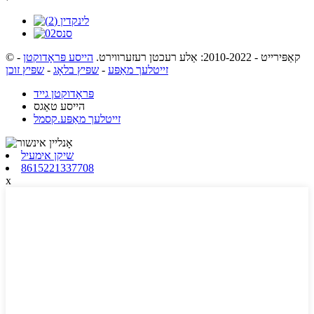
© קאַפּירייט - 2010-2022: אַלע רעכטן רעזערווירט.
הייסע פּראָדוקטן
-
זייטלעך מאַפּע
-
שפּיץ בלאָג
-
שפּיץ זוכן
פּראָדוקטן גייד
הייסע טאַגס
זייטלעך מאַפּע.קסמל
שיקן אימעיל
8615221337708
x