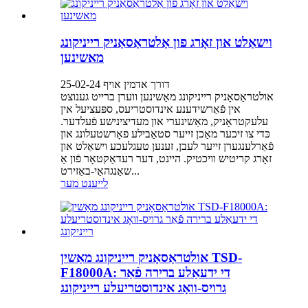
וישאַלט און זאָרג פון אַלטראַסאַניק רייניקונג
מאשינען
דורך אדמין אויף 25-02-24
אולטראַסאָניק רייניקונג מאַשינען ווערן ברייט גענוצט
אין פֿאַרשידענע אינדוסטריעס, ספּעציעל אין
עלעקטראָניק, מאַשינערי און מעדיצינישע פֿעלדער.
כּדי צו זיכער מאַכן זייער סטאַבילע פאָרשטעלונג און
פֿאַרלענגערן זייער לעבן, זענען טעגלעכע וישאַלט און
זאָרג קריטיש וויכטיק. היינט, דער רעדאַקטאָר פֿון אַ
שאַנגהאַי-באַזירט...
לייענט מער
אולטראַסאָניק רייניקונג מאַשין TSD-
F18000A: די ידעאַלע ברירה פֿאַר
גרויס-וואָג אינדוסטריעלע רייניקונג