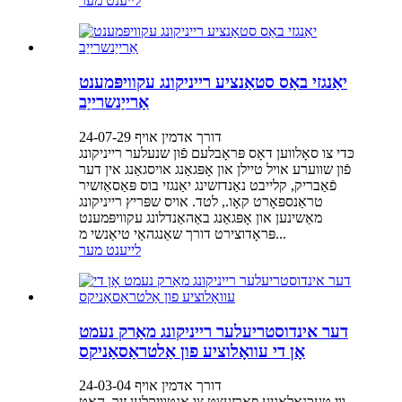
לייענט מער
יאַנגזי באַס סטאַנציע רייניקונג עקוויפּמענט
אַרייַנשרייַב
דורך אדמין אויף 24-07-29
כּדי צו סאָלווען דאָס פּראָבלעם פֿון שנעלער רייניקונג
פֿון שווערע אויל טיילן און אָפּגאַנג אויסגאַנג אין דער
פֿאַבריק, קלייבט נאַנדזשינג יאַנגזי בוס פּאַסאַזשיר
טראַנספּאָרט קאָו., לטד. אויס שפּריץ רייניקונג
מאַשינען און אָפּגאַנג באַהאַנדלונג עקוויפּמענט
פּראָדוצירט דורך שאַנגהאַי טיאַנשי מ...
לייענט מער
דער אינדוסטריעלער רייניקונג מאַרק נעמט
אָן די עוואָלוציע פון אַלטראַסאַניקס
דורך אדמין אויף 24-03-04
ווי טעכנאָלאָגיע פאָרזעצט צו אַנטוויקלען זיך, האָט