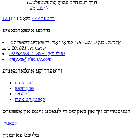
דורך דעם הייב־געצייַג (צוגעשטעלט...)
לייענט מער
ווייטער >
>>
בלאַט 1 / 3
3
2
1
פֿירמע אינפֿאָרמאַציע
אַדרעס: בנין 9, נומ. 1186 פוהאַי ראָוד, דזשיאַדינג דיסטריקט,
שאַנגהאַי, 201821 כינע
טעלעפאָן: +86 21 69968288
amy.xu@shtense.com
ווייטערדיקע אינפֿאָרמאַציע
וועגן אונדז
פּראָדוקטן
ווידעאס
קאָנטאַקט אונדז
רעגיסטרירט זיך און באַקומט די לעצטע נייעס און אָפפערס
אַבאָנירן
בלייבט פארבונדן