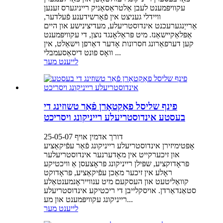
עקוויפּמענט לעבן אַלטראַסאַניק רייניגערס זענען
וויידלי געניצט אין פֿאַרשידענע פֿעלדער,
אַרייַנגערעכנט אינדוסטריעלע, מעדיצינישע און היים
אַפּלאַקיישאַנז. מיט פּראַלאָנגד נוצן, די עקוויפּמענט
קען דערפאַרונג חסרונות אָדער דאַרפן וישאַלט, אין
וואָס פונט דיסאַסעמבלי ...
לייענט מער
פינף שליסל פאַקטאָרן פֿאַר טשוזינג די
בעסטע אינדוסטריעלע רייניקונג ויסריכט
דורך אדמין אויף 25-05-07
אָפּטימיזירן אינדוסטריעלע רייניקונג פֿאַר עפֿיקאַציע
און זיכערקייט אין מאָדערנער אינדוסטריעלער
פּראָדוקציע, שפּילן רייניקונג פּראָצעסן אַ וויכטיקע
ראָלע אין זיכער מאַכן עפֿיקאַציע, פּראָדוקט
קוואַליטעט און העסקעם מיט ענווייראָנמענטאַלע
סטאַנדאַרדן. אויסקלייבן די ריכטיקע אינדוסטריעלע
רייניקונג עקוויפּמענט און מע...
לייענט מער