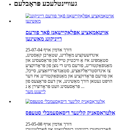
געוויינטלעכע פּראָבלעם
אויטאָמאַציע אַפּלאַקיישאַנז פֿאַר פורעם
רייניקונג מאשינען
דורך אדמין אויף 25-07-04
אינדזשעקציע מאָלדינג, שטאַרבן קאַסטינג,
סטאַמפּינג איז אַ וויכטיק טייל פון פּראַסעסינג און
מאַנופאַקטורינג, פורעם מיט די נוצן פון פּראָדוקציע
צו אינדוסטריאַליזאַציע, סטאַנדאַרדיזאַציע, סייכל,
און פורעם פּראָדוקציע און מאַנופאַקטורינג איז דער
הויפּט געטאן דורך מאַשינינג, אין דעם פּראָצעס פון
פּראַסעסינג וועט פּראָדוצירן אַ נ ...
לייענט מער
אַלטראַסאַניק קלינער דיסאַסעמבלי סטעפּס
דורך אדמין אויף 25-05-08
פֿאַרבעסערן רייניקונג רעזולטאַטן און פֿאַרלענגערן