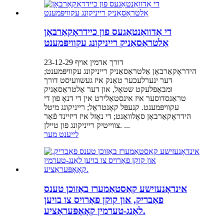
די אַדוואַנטאַגעס פון כיידראָקאַרבאָן
אַלטראַסאַניק רייניקונג עקוויפּמענט
דורך אדמין אויף 23-12-29
הידראָקאַרבאָן אַלטראַסאַניק רייניקונג עקוויפּמענט;
דער ינערלעכער טאַנק איז געשוועיסט דורך
ומבאַפלעקט שטאָל, און דער אַלטראַסאַניק
טראַנסדוסער איז אינסטאַלירט אין די דנאָ פון די
עקוויפּמענט. קנעפּל קאָנטראָל; רייניקונג מיטל
הידראָקאַרבאָן סאָלוואַנט; די נאָזל איז דיזיינד פֿאַר
צווייטיק רייניקונג פון טיילן. ...
לייענט מער
אינדאָנעזישע קאַסטאַמערז באַזוכן טענס
פאַבריק, און קוקן פאָרויס צו בויען
לאַנג-טערמין קאָאָפּעראַציע.