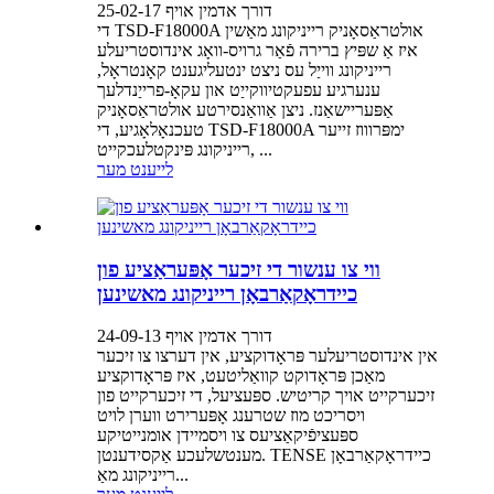
דורך אדמין אויף 25-02-17
די TSD-F18000A אולטראַסאָניק רייניקונג מאַשין
איז אַ שפּיץ ברירה פֿאַר גרויס-וואָג אינדוסטריעלע
רייניקונג ווייַל עס ניצט ינטעליגענט קאָנטראָל,
ענערגיע עפעקטיווקייַט און עקאָ-פרייַנדלעך
אַפּעריישאַנז. ניצן אַוואַנסירטע אולטראַסאָניק
טעכנאָלאָגיע, די TSD-F18000A ימפּרוווז זייער
רייניקונג פּינקטלעכקייט, ...
לייענט מער
ווי צו ענשור די זיכער אָפּעראַציע פון
כיידראָקאַרבאָן רייניקונג מאשינען
דורך אדמין אויף 24-09-13
אין אינדוסטריעלער פּראָדוקציע, אין דערצו צו זיכער
מאַכן פּראָדוקט קוואַליטעט, איז פּראָדוקציע
זיכערקייט אויך קריטיש. ספּעציעל, די זיכערקייט פון
ויסריכט מוז שטרענג אָפּערירט ווערן לויט
ספּעציפֿיקאַציעס צו ויסמיידן אומנייטיקע
מענטשלעכע אַקסידענטן. TENSE כיידראָקאַרבאָן
רייניקונג מאַ...