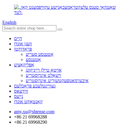
English
היים
וועגן אונדז
פּראָדוקטן
אַטענסע סעריע
אַטענסע
אַפּליקאַציע
אויטאָ טיילן רייניקונג
וישאַלט אינדוסטריע
איבערמאנופעקטשורינג אינדוסטריע
געוויינטלעכע פּראָבלעם
ווידעאס
נייעס
קאָנטאַקט אונדז
amy.xu@shtense.com
+86 21 69968288
+86 21 69968290