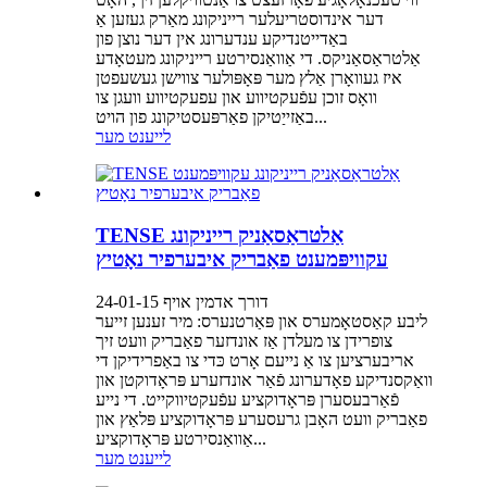
דער אינדוסטריעלער רייניקונג מאַרק געזען אַ
באַדייטנדיקע ענדערונג אין דער נוצן פון
אַלטראַסאַניקס. די אַוואַנסירטע רייניקונג מעטאָדע
איז געוואָרן אַלץ מער פּאָפּולער צווישן געשעפטן
וואָס זוכן עפֿעקטיווע און עפעקטיווע וועגן צו
באַזייַטיקן פאַרפּעסטיקונג פון הויט...
לייענט מער
TENSE אַלטראַסאַניק רייניקונג
עקוויפּמענט פאַבריק איבערפיר נאָטיץ
דורך אדמין אויף 24-01-15
ליבע קאַסטאָמערס און פּאַרטנערס: מיר זענען זייער
צופרידן צו מעלדן אַז אונדזער פאַבריק וועט זיך
אריבערציען צו אַ נייעם אָרט כּדי צו באַפרידיקן די
וואַקסנדיקע פאָדערונג פֿאַר אונדזערע פּראָדוקטן און
פֿאַרבעסערן פּראָדוקציע עפֿעקטיווקייט. די נייע
פאַבריק וועט האָבן גרעסערע פּראָדוקציע פּלאַץ און
אַוואַנסירטע פּראָדוקציע...
לייענט מער