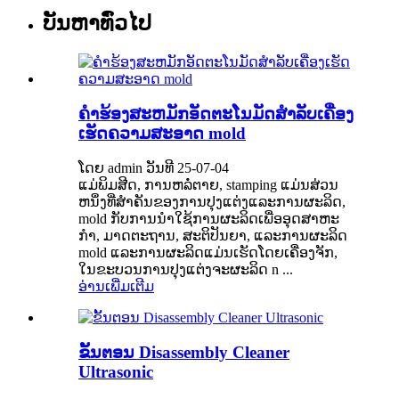
ບັນຫາທົ່ວໄປ
ຄໍາຮ້ອງສະຫມັກອັດຕະໂນມັດສໍາລັບເຄື່ອງ
ເຮັດຄວາມສະອາດ mold
ໂດຍ admin ວັນທີ 25-07-04
ແມ່ພິມສີດ, ການຫລໍ່ຕາຍ, stamping ແມ່ນສ່ວນ
ຫນຶ່ງທີ່ສໍາຄັນຂອງການປຸງແຕ່ງແລະການຜະລິດ,
mold ກັບການນໍາໃຊ້ການຜະລິດເພື່ອອຸດສາຫະ
ກໍາ, ມາດຕະຖານ, ສະຕິປັນຍາ, ແລະການຜະລິດ
mold ແລະການຜະລິດແມ່ນເຮັດໂດຍເຄື່ອງຈັກ,
ໃນຂະບວນການປຸງແຕ່ງຈະຜະລິດ n ...
ອ່ານເພີ່ມເຕີມ
ຂັ້ນຕອນ Disassembly Cleaner
Ultrasonic