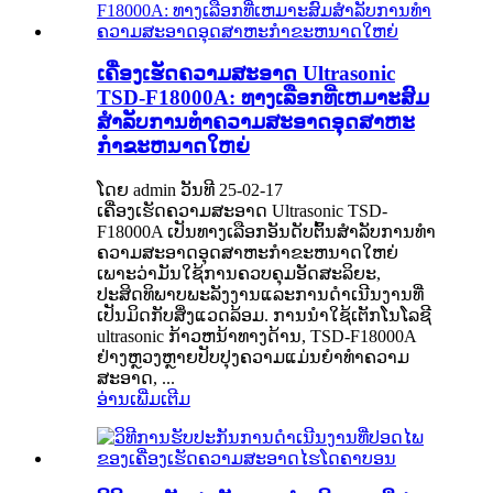
ເຄື່ອງເຮັດຄວາມສະອາດ Ultrasonic
TSD-F18000A: ທາງເລືອກທີ່ເຫມາະສົມ
ສໍາລັບການທໍາຄວາມສະອາດອຸດສາຫະ
ກໍາຂະຫນາດໃຫຍ່
ໂດຍ admin ວັນທີ 25-02-17
ເຄື່ອງເຮັດຄວາມສະອາດ Ultrasonic TSD-
F18000A ເປັນທາງເລືອກອັນດັບຕົ້ນສໍາລັບການທໍາ
ຄວາມສະອາດອຸດສາຫະກໍາຂະຫນາດໃຫຍ່
ເພາະວ່າມັນໃຊ້ການຄວບຄຸມອັດສະລິຍະ,
ປະສິດທິພາບພະລັງງານແລະການດໍາເນີນງານທີ່
ເປັນມິດກັບສິ່ງແວດລ້ອມ. ການນໍາໃຊ້ເຕັກໂນໂລຊີ
ultrasonic ກ້າວຫນ້າທາງດ້ານ, TSD-F18000A
ຢ່າງຫຼວງຫຼາຍປັບປຸງຄວາມແມ່ນຍໍາທໍາຄວາມ
ສະອາດ, ...
ອ່ານເພີ່ມເຕີມ