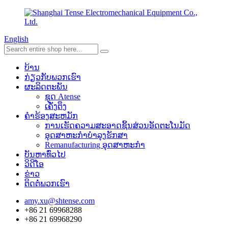
English
ບ້ານ
ກ່ຽວກັບພວກເຮົາ
ຜະລິດຕະພັນ
ຊຸດ Atense
ເຄັ່ງຕຶງ
ຄໍາຮ້ອງສະຫມັກ
ການເຮັດຄວາມສະອາດຊິ້ນສ່ວນອັດຕະໂນມັດ
ອຸດສາຫະກໍາບໍາລຸງຮັກສາ
Remanufacturing ອຸດສາຫະກໍາ
ບັນຫາທົ່ວໄປ
ວິດີໂອ
ຂ່າວ
ຕິດຕໍ່ພວກເຮົາ
amy.xu@shtense.com
+86 21 69968288
+86 21 69968290