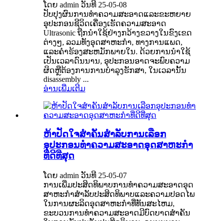
ໂດຍ admin ວັນທີ 25-05-08
ປັບປຸງຜົນການທໍາຄວາມສະອາດແລະຂະຫຍາຍ
ອຸປະກອນຊີວິດເຄື່ອງເຮັດຄວາມສະອາດ
Ultrasonic ຖືກນໍາໃຊ້ຢ່າງກວ້າງຂວາງໃນຂົງເຂດ
ຕ່າງໆ, ລວມທັງອຸດສາຫະກໍາ, ທາງການແພດ,
ແລະຄໍາຮ້ອງສະຫມັກພາຍໃນ. ດ້ວຍການນໍາໃຊ້
ເປັນເວລາດົນນານ, ອຸປະກອນອາດຈະພົບຄວາມ
ຜິດຫຼືຕ້ອງການການບໍາລຸງຮັກສາ, ໃນເວລານັ້ນ
disassembly ...
ອ່ານເພີ່ມເຕີມ
ຫ້າປັດໃຈສໍາຄັນສໍາລັບການເລືອກ
ອຸປະກອນທໍາຄວາມສະອາດອຸດສາຫະກໍາ
ທີ່ດີທີ່ສຸດ
ໂດຍ admin ວັນທີ 25-05-07
ການເພີ່ມປະສິດທິພາບການທໍາຄວາມສະອາດອຸດ
ສາຫະກໍາສໍາລັບປະສິດທິພາບແລະຄວາມປອດໄພ
ໃນການຜະລິດອຸດສາຫະກໍາທີ່ທັນສະໄຫມ,
ຂະບວນການທໍາຄວາມສະອາດມີບົດບາດສໍາຄັນ