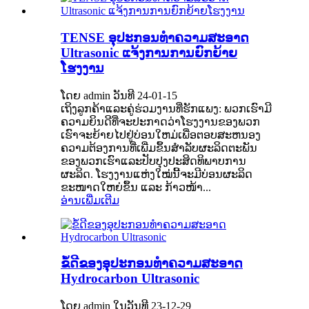
TENSE ອຸປະກອນທໍາຄວາມສະອາດ
Ultrasonic ແຈ້ງການການຍົກຍ້າຍ
ໂຮງງານ
ໂດຍ admin ວັນທີ 24-01-15
ເຖິງລູກຄ້າແລະຄູ່ຮ່ວມງານທີ່ຮັກແພງ: ພວກເຮົາມີ
ຄວາມຍິນດີທີ່ຈະປະກາດວ່າໂຮງງານຂອງພວກ
ເຮົາຈະຍ້າຍໄປຢູ່ບ່ອນໃຫມ່ເພື່ອຕອບສະຫນອງ
ຄວາມຕ້ອງການທີ່ເພີ່ມຂຶ້ນສໍາລັບຜະລິດຕະພັນ
ຂອງພວກເຮົາແລະປັບປຸງປະສິດທິພາບການ
ຜະລິດ. ໂຮງງານ​ແຫ່ງ​ໃໝ່​ນີ້​ຈະ​ມີ​ບ່ອນ​ຜະລິດ​
ຂະໜາດ​ໃຫຍ່​ຂຶ້ນ ​ແລະ ກ້າວ​ໜ້າ...
ອ່ານເພີ່ມເຕີມ
ຂໍ້ດີຂອງອຸປະກອນທໍາຄວາມສະອາດ
Hydrocarbon Ultrasonic
ໂດຍ admin ໃນວັນທີ 23-12-29