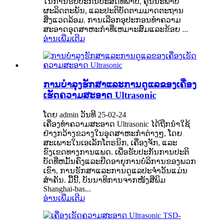
ໃນການຮັບປະກັນປະສິດທິພາບ, ຄຸນນະພາບ
ຜະລິດຕະພັນ, ແລະປະຕິບັດຕາມມາດຕະຖານ
ສິ່ງແວດລ້ອມ. ການເລືອກອຸປະກອນທໍາຄວາມ
ສະອາດອຸດສາຫະກໍາທີ່ເຫມາະສົມແລະຂ້ອຍ ...
ອ່ານເພີ່ມເຕີມ
ການບໍາລຸງຮັກສາແລະການດູແລຂອງເຄື່ອງ
ເຮັດຄວາມສະອາດ Ultrasonic
ໂດຍ admin ວັນທີ 25-02-24
ເຄື່ອງທໍາຄວາມສະອາດ Ultrasonic ໄດ້ຖືກນໍາໃຊ້
ຢ່າງກວ້າງຂວາງໃນອຸດສາຫະກໍາຕ່າງໆ, ໂດຍ
ສະເພາະໃນເອເລັກໂຕຣນິກ, ເຄື່ອງຈັກ, ແລະ
ຂົງເຂດທາງການແພດ. ເພື່ອຮັບປະກັນການປະຕິ
ບັດທີ່ຫມັ້ນຄົງແລະຍືດອາຍຸການບໍລິການຂອງພວກ
ເຂົາ, ການຮັກສາແລະການດູແລປະຈໍາວັນແມ່ນ
ສໍາຄັນ. ມື້ນີ້, ບັນນາທິການຈາກໜັງສືພິມ
Shanghai-bas...
ອ່ານເພີ່ມເຕີມ