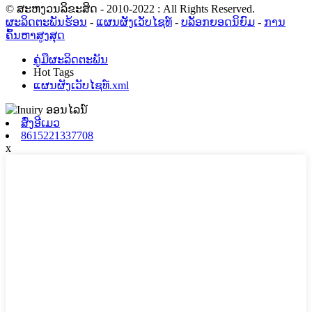
© ສະຫງວນລິຂະສິດ - 2010-2022 : All Rights Reserved.
ຜະລິດຕະພັນຮ້ອນ
-
ແຜນຜັງເວັບໄຊທ໌
-
ບລັອກຍອດນິຍົມ
-
ການ
ຄົ້ນຫາສູງສຸດ
ຄູ່ມືຜະລິດຕະພັນ
Hot Tags
ແຜນຜັງເວັບໄຊທ໌.xml
ສົ່ງອີເມວ
8615221337708
x