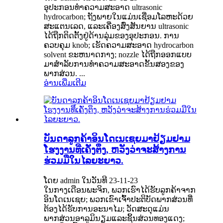
ອຸປະກອນທໍາຄວາມສະອາດ ultrasonic
hydrocarbon; ຖັງພາຍໃນແມ່ນເຊື່ອມໂລຫະດ້ວຍ
ສະແຕນເລດ, ແລະເຄື່ອງສົ່ງສັນຍານ ultrasonic
ໄດ້ຖືກຕິດຕັ້ງຢູ່ດ້ານລຸ່ມຂອງອຸປະກອນ. ການ
ຄວບຄຸມ knob; ເຮັດຄວາມສະອາດ hydrocarbon
solvent ຂະຫນາດກາງ; nozzle ໄດ້ຖືກອອກແບບ
ມາສໍາລັບການທໍາຄວາມສະອາດຂັ້ນສອງຂອງ
ພາກສ່ວນ. ...
ອ່ານເພີ່ມເຕີມ
ບັນດາ​ລູກ​ຄ້າ​ອິນ​ໂດ​ເນ​ເຊຍ​ມາ​ຢ້ຽມຢາມ​
ໂຮງງານ​ທີ່​ເຄັ່ງ​ຕຶງ, ຫວັງ​ວ່າ​ຈະ​ສ້າງ​ການ​
ຮ່ວມ​ມື​ໃນ​ໄລຍະ​ຍາວ.
ໂດຍ admin ໃນວັນທີ 23-11-23
ໃນກາງເດືອນພະຈິກ, ພວກເຮົາໄດ້ຮັບລູກຄ້າຈາກ
ອິນໂດເນເຊຍ; ພວກເຂົາເຈົ້າປະຕິບັດພາກສ່ວນທີ່
ຕ້ອງໄດ້ຮັບການອະນາໄມ; ວັດສະດຸແມ່ນ
ພາກສ່ວນອາລູມິນຽມແລະຊິ້ນສ່ວນທອງແດງ;