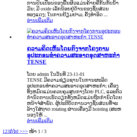
ການປົນເປື້ອນຂອງພື້ນຜິວແມ່ນຄ້າຍຄືກັນກັບນ້ໍາ
ມັນ; ມີ oxide ເລັກນ້ອຍຢູ່ດ້ານຂອງຊິ້ນສ່ວນ
ທອງແດງ; ໃນ​ການ​ຢ້ຽມ​ຢາມ, ຄັ້ງ​ທໍາ​ອິດ ...
ອ່ານເພີ່ມເຕີມ
ຄວາມຄິດເຫັນໂດຍກົງຈາກໂຄງການ
ອຸປະກອນທໍາຄວາມສະອາດອຸດສາຫະກໍາ
TENSE
ໂດຍ admin ໃນວັນທີ 23-11-01
TENSE ມີຄວາມຊ່ຽວຊານໃນການຜະລິດ
ອຸປະກອນທໍາຄວາມສະອາດອຸດສາຫະກໍາ; ເຄື່ອງ
ທັງຫມົດແມ່ນຄວບຄຸມສູນກາງໂດຍ PLC, ແລະຕົວ
ກໍານົດການເຮັດວຽກທັງຫມົດແມ່ນຖືກກໍານົດໂດຍ
ຫນ້າຈໍສໍາພັດ. ຜູ້ປະຕິບັດການວາງຊິ້ນສ່ວນທີ່ຈະ
ລ້າງໃສ່ຖາດ rotating ຜ່ານເຄື່ອງມື hoisting (ສະຫ
ນອງໃຫ້ ...
ອ່ານເພີ່ມເຕີມ
1
2
3
ຕໍ່ໄປ >
>>
ໜ້າ 1 / 3