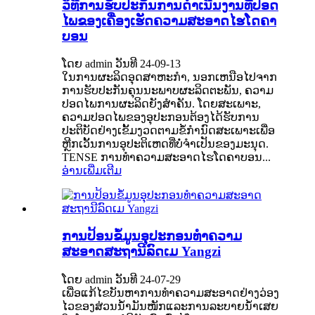
ວິທີການຮັບປະກັນການດໍາເນີນງານທີ່ປອດ
ໄພຂອງເຄື່ອງເຮັດຄວາມສະອາດໄຮໂດຄາ
ບອນ
ໂດຍ admin ວັນທີ 24-09-13
ໃນ​ການ​ຜະ​ລິດ​ອຸດ​ສາ​ຫະ​ກໍາ​, ນອກ​ເຫນືອ​ໄປ​ຈາກ​
ການ​ຮັບ​ປະ​ກັນ​ຄຸນ​ນະ​ພາບ​ຜະ​ລິດ​ຕະ​ພັນ​, ຄວາມ​
ປອດ​ໄພ​ການ​ຜະ​ລິດ​ຍັງ​ສໍາ​ຄັນ​. ໂດຍສະເພາະ,
ຄວາມປອດໄພຂອງອຸປະກອນຕ້ອງໄດ້ຮັບການ
ປະຕິບັດຢ່າງເຂັ້ມງວດຕາມຂໍ້ກໍານົດສະເພາະເພື່ອ
ຫຼີກເວັ້ນການອຸປະຕິເຫດທີ່ບໍ່ຈໍາເປັນຂອງມະນຸດ.
TENSE ການທຳຄວາມສະອາດໄຮໂດຄາບອນ...
ອ່ານເພີ່ມເຕີມ
ການປ້ອນຂໍ້ມູນອຸປະກອນທໍາຄວາມ
ສະອາດສະຖານີລົດເມ Yangzi
ໂດຍ admin ວັນທີ 24-07-29
​ເພື່ອ​ແກ້​ໄຂ​ບັນຫາ​ການ​ທຳ​ຄວາມ​ສະ​ອາດ​ຢ່າງ​ວ່ອງ​
ໄວ​ຂອງ​ສ່ວນ​ນ້ຳມັນ​ໜັກ​ແລະ​ການ​ລະບາຍ​ນ້ຳ​ເສຍ​