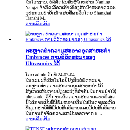
ໃນ​ໂຮງງານ, ບໍລິສັດ​ຂົນ​ສົ່ງ​ຜູ້​ໂດຍສານ Nanjing
Yangzi ຈຳກັດ​ເລືອກ​ເອົາ​ເຄື່ອງ​ສີດ​ນ້ຳ​ສະອາດ​ແລະ​
ອຸປະກອນ​ບຳບັດ​ນ້ຳ​ເສຍ​ທີ່​ຜະລິດ​ໂດຍ Shanghai
Tianshi M...
ອ່ານເພີ່ມເຕີມ
ຕະຫຼາດທໍາຄວາມສະອາດອຸດສາຫະກໍາ
Embraces ການວິວັດທະນາຂອງ
Ultrasonics ໄດ້
ໂດຍ admin ວັນທີ 24-03-04
ໃນຂະນະທີ່ເຕັກໂນໂລຢີຍັງສືບຕໍ່ພັດທະນາ,
ຕະຫຼາດທໍາຄວາມສະອາດອຸດສາຫະກໍາໄດ້
ສັງເກດເຫັນການປ່ຽນແປງທີ່ສໍາຄັນໃນການນໍາໃຊ້
ultrasonic. ວິທີການເຮັດຄວາມສະອາດແບບພິເສດ
ນີ້ໄດ້ກາຍເປັນທີ່ນິຍົມຫລາຍຂຶ້ນໃນບັນດາທຸລະກິດ
ທີ່ຊອກຫາວິທີທີ່ມີປະສິດທິພາບແລະມີປະສິດທິພາບ
ໃນການກໍາຈັດຄວາມເຫມັນອອກຈາກ h ...
ອ່ານເພີ່ມເຕີມ