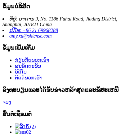
ຂໍ້ມູນບໍລິສັດ
ທີ່ຢູ່: ອາຄານ 9, No. 1186 Fuhai Road, Jiading District,
Shanghai, 201821 China
ເບີໂທ: +86 21 69968288
amy.xu@shtense.com
ຂໍ້ມູນເພີ່ມເຕີມ
ກ່ຽວກັບພວກເຮົາ
ຜະລິດຕະພັນ
ວິດີໂອ
ຕິດຕໍ່ພວກເຮົາ
ລົງ​ທະ​ບຽນ​ແລະ​ໄດ້​ຮັບ​ຂ່າວ​ຫລ້າ​ສຸດ​ແລະ​ຂໍ້​ສະ​ເຫນີ​
ຈອງ
ສືບຕໍ່ເຊື່ອມຕໍ່