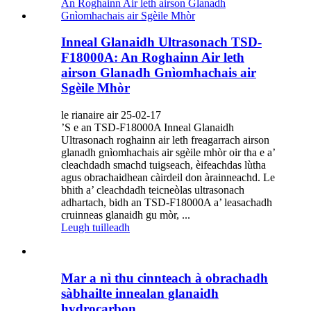
Inneal Glanaidh Ultrasonach TSD-
F18000A: An Roghainn Air leth
airson Glanadh Gnìomhachais air
Sgèile Mhòr
le rianaire air 25-02-17
’S e an TSD-F18000A Inneal Glanaidh
Ultrasonach roghainn air leth freagarrach airson
glanadh gnìomhachais air sgèile mhòr oir tha e a’
cleachdadh smachd tuigseach, èifeachdas lùtha
agus obrachaidhean càirdeil don àrainneachd. Le
bhith a’ cleachdadh teicneòlas ultrasonach
adhartach, bidh an TSD-F18000A a’ leasachadh
cruinneas glanaidh gu mòr, ...
Leugh tuilleadh
Mar a nì thu cinnteach à obrachadh
sàbhailte innealan glanaidh
hydrocarbon