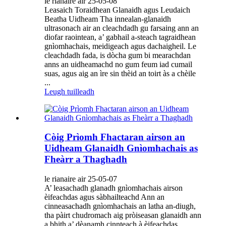
le rianaire air 25-05-08
Leasaich Toraidhean Glanaidh agus Leudaich
Beatha Uidheam Tha innealan-glanaidh
ultrasonach air an cleachdadh gu farsaing ann an
diofar raointean, a’ gabhail a-steach tagraidhean
gnìomhachais, meidigeach agus dachaigheil. Le
cleachdadh fada, is dòcha gum bi mearachdan
anns an uidheamachd no gum feum iad cumail
suas, agus aig an ìre sin thèid an toirt às a chèile
...
Leugh tuilleadh
Còig Prìomh Fhactaran airson an
Uidheam Glanaidh Gnìomhachais as
Fheàrr a Thaghadh
le rianaire air 25-05-07
A’ leasachadh glanadh gnìomhachais airson
èifeachdas agus sàbhailteachd Ann an
cinneasachadh gnìomhachais an latha an-diugh,
tha pàirt chudromach aig pròiseasan glanaidh ann
a bhith a’ dèanamh cinnteach à èifeachdas,