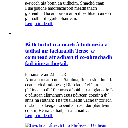
a-steach aig bonn an uidheim. Smachd cnap;
Fuasglaiche haidreacarbon meadhanach
glanaidh; Tha an t-sròin air a dhealbhadh airson
glanadh àrd-sgoile phàirtean. ...
Leugh tuilleadh
Bidh luchd-ceannach à Indonesia a’
tadhal air factaraidh Tense, a’
coimhead air adhart ri co-obrachadh
fad-ùine a thogail.
le rianaire air 23-11-23
Ann am meadhan na Samhna, fhuair sinn luchd-
ceannach à Indonesia; Bidh iad a’ giùlan
phàirtean a dh’ fheumas a bhith air an glanadh; Is
e pàirtean alùmanum agus pàirtean copair a th’
anns na stuthan; Tha truailleadh uachdar coltach
ri ola; Tha beagan ocsaid air uachdar phàirtean
copair; Rè na tadhail, air a’ chiad…
Leugh tuilleadh