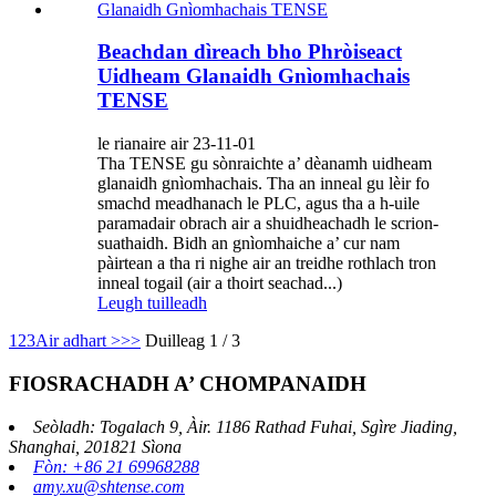
Beachdan dìreach bho Phròiseact
Uidheam Glanaidh Gnìomhachais
TENSE
le rianaire air 23-11-01
Tha TENSE gu sònraichte a’ dèanamh uidheam
glanaidh gnìomhachais. Tha an inneal gu lèir fo
smachd meadhanach le PLC, agus tha a h-uile
paramadair obrach air a shuidheachadh le scrion-
suathaidh. Bidh an gnìomhaiche a’ cur nam
pàirtean a tha ri nighe air an treidhe rothlach tron
inneal togail (air a thoirt seachad...)
Leugh tuilleadh
1
2
3
Air adhart >
>>
Duilleag 1 / 3
FIOSRACHADH A’ CHOMPANAIDH
Seòladh: Togalach 9, Àir. 1186 Rathad Fuhai, Sgìre Jiading,
Shanghai, 201821 Sìona
Fòn: +86 21 69968288
amy.xu@shtense.com