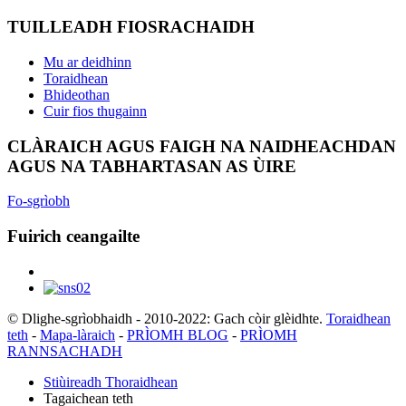
TUILLEADH FIOSRACHAIDH
Mu ar deidhinn
Toraidhean
Bhideothan
Cuir fios thugainn
CLÀRAICH AGUS FAIGH NA NAIDHEACHDAN
AGUS NA TABHARTASAN AS ÙIRE
Fo-sgrìobh
Fuirich ceangailte
© Dlighe-sgrìobhaidh - 2010-2022: Gach còir glèidhte.
Toraidhean
teth
-
Mapa-làraich
-
PRÌOMH BLOG
-
PRÌOMH
RANNSACHADH
Stiùireadh Thoraidhean
Tagaichean teth