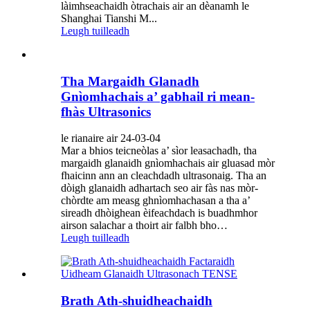
làimhseachaidh òtrachais air an dèanamh le
Shanghai Tianshi M...
Leugh tuilleadh
Tha Margaidh Glanadh
Gnìomhachais a’ gabhail ri mean-
fhàs Ultrasonics
le rianaire air 24-03-04
Mar a bhios teicneòlas a’ sìor leasachadh, tha
margaidh glanaidh gnìomhachais air gluasad mòr
fhaicinn ann an cleachdadh ultrasonaig. Tha an
dòigh glanaidh adhartach seo air fàs nas mòr-
chòrdte am measg ghnìomhachasan a tha a’
sireadh dhòighean èifeachdach is buadhmhor
airson salachar a thoirt air falbh bho…
Leugh tuilleadh
Brath Ath-shuidheachaidh