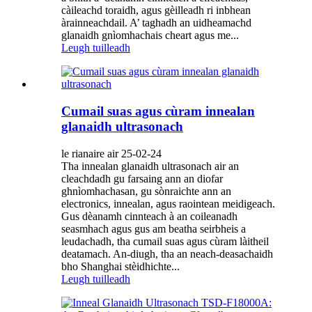
càileachd toraidh, agus gèilleadh ri inbhean
àrainneachdail. A’ taghadh an uidheamachd
glanaidh gnìomhachais cheart agus me...
Leugh tuilleadh
Cumail suas agus cùram innealan
glanaidh ultrasonach
le rianaire air 25-02-24
Tha innealan glanaidh ultrasonach air an
cleachdadh gu farsaing ann an diofar
ghnìomhachasan, gu sònraichte ann an
electronics, innealan, agus raointean meidigeach.
Gus dèanamh cinnteach à an coileanadh
seasmhach agus gus am beatha seirbheis a
leudachadh, tha cumail suas agus cùram làitheil
deatamach. An-diugh, tha an neach-deasachaidh
bho Shanghai stèidhichte...
Leugh tuilleadh