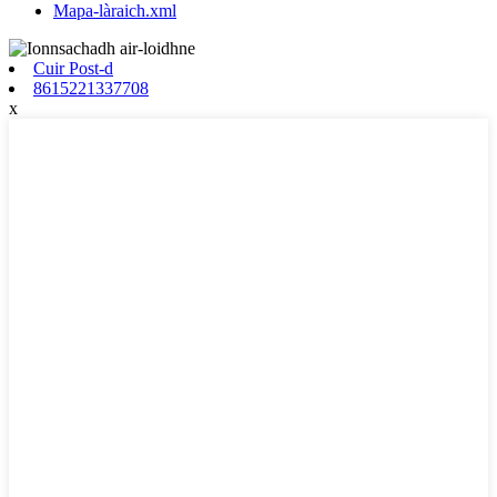
Mapa-làraich.xml
Cuir Post-d
8615221337708
x