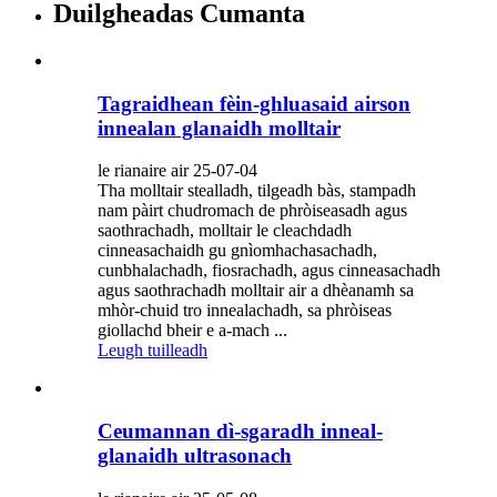
Duilgheadas Cumanta
Tagraidhean fèin-ghluasaid airson
innealan glanaidh molltair
le rianaire air 25-07-04
Tha molltair stealladh, tilgeadh bàs, stampadh
nam pàirt chudromach de phròiseasadh agus
saothrachadh, molltair le cleachdadh
cinneasachaidh gu gnìomhachasachadh,
cunbhalachadh, fiosrachadh, agus cinneasachadh
agus saothrachadh molltair air a dhèanamh sa
mhòr-chuid tro innealachadh, sa phròiseas
giollachd bheir e a-mach ...
Leugh tuilleadh
Ceumannan dì-sgaradh inneal-
glanaidh ultrasonach