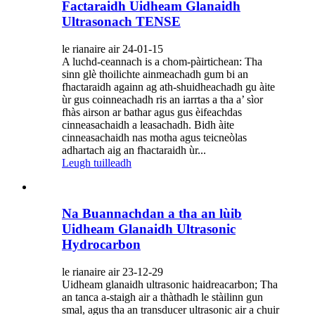
Factaraidh Uidheam Glanaidh
Ultrasonach TENSE
le rianaire air 24-01-15
A luchd-ceannach is a chom-pàirtichean: Tha
sinn glè thoilichte ainmeachadh gum bi an
fhactaraidh againn ag ath-shuidheachadh gu àite
ùr gus coinneachadh ris an iarrtas a tha a’ sìor
fhàs airson ar bathar agus gus èifeachdas
cinneasachaidh a leasachadh. Bidh àite
cinneasachaidh nas motha agus teicneòlas
adhartach aig an fhactaraidh ùr...
Leugh tuilleadh
Na Buannachdan a tha an lùib
Uidheam Glanaidh Ultrasonic
Hydrocarbon
le rianaire air 23-12-29
Uidheam glanaidh ultrasonic haidreacarbon; Tha
an tanca a-staigh air a thàthadh le stàilinn gun
smal, agus tha an transducer ultrasonic air a chuir