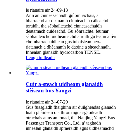
le rianaire air 24-09-13
Ann an cinneasachadh gnìomhachais, a
bharrachd air dèanamh cinnteach à càileachd
toraidh, tha sàbhailteachd cinneasachaidh
deatamach cuideachd. Gu sònraichte, feumar
sàbhailteachd uidheamachd a ruith gu teann a rèir
chomharrachaidhean gus tubaistean neo-
riatanach a dhèanamh le daoine a sheachnadh.
Innealan glanaidh hydrocarbon TENSE...
Leugh tuilleadh
Cuir a-steach uidheam glanaidh
stèisean bus Yangzi
le rianaire air 24-07-29
Gus fuasgladh fhaighinn air duilgheadas glanadh
luath phàirtean ola throm agus sgaoileadh
òtrachais anns an ionad, tha Nanjing Yangzi Bus
Passenger Transport Co., Ltd. a’ taghadh
innealan glanaidh spraeraidh agus uidheamachd