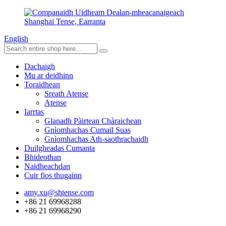
English
Dachaigh
Mu ar deidhinn
Toraidhean
Sreath Atense
Atense
Iarrtas
Glanadh Pàirtean Chàraichean
Gnìomhachas Cumail Suas
Gnìomhachas Ath-saothrachaidh
Duilgheadas Cumanta
Bhideothan
Naidheachdan
Cuir fios thugainn
amy.xu@shtense.com
+86 21 69968288
+86 21 69968290