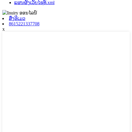
ແຜນຜັງເວັບໄຊທ໌.xml
ສົ່ງອີເມວ
8615221337708
x