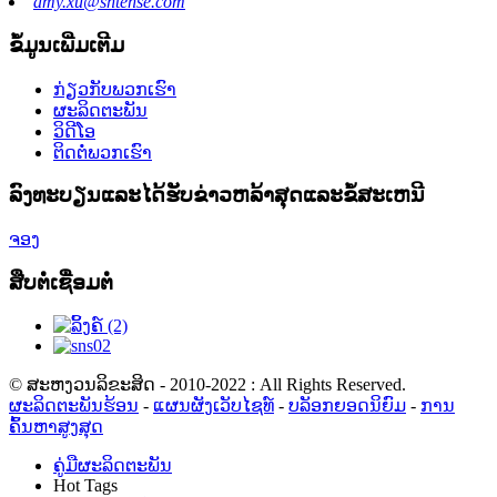
amy.xu@shtense.com
ຂໍ້ມູນເພີ່ມເຕີມ
ກ່ຽວກັບພວກເຮົາ
ຜະລິດຕະພັນ
ວິດີໂອ
ຕິດຕໍ່ພວກເຮົາ
ລົງ​ທະ​ບຽນ​ແລະ​ໄດ້​ຮັບ​ຂ່າວ​ຫລ້າ​ສຸດ​ແລະ​ຂໍ້​ສະ​ເຫນີ​
ຈອງ
ສືບຕໍ່ເຊື່ອມຕໍ່
© ສະຫງວນລິຂະສິດ - 2010-2022 : All Rights Reserved.
ຜະລິດຕະພັນຮ້ອນ
-
ແຜນຜັງເວັບໄຊທ໌
-
ບລັອກຍອດນິຍົມ
-
ການ
ຄົ້ນຫາສູງສຸດ
ຄູ່ມືຜະລິດຕະພັນ
Hot Tags