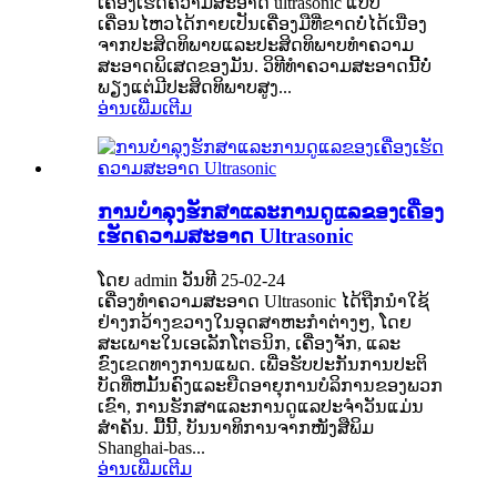
ເຄື່ອງເຮັດຄວາມສະອາດ ultrasonic ແບບ
ເຄື່ອນໄຫວໄດ້ກາຍເປັນເຄື່ອງມືທີ່ຂາດບໍ່ໄດ້ເນື່ອງ
ຈາກປະສິດທິພາບແລະປະສິດທິພາບທໍາຄວາມ
ສະອາດພິເສດຂອງມັນ. ວິທີທຳຄວາມສະອາດນີ້ບໍ່
ພຽງແຕ່ມີປະສິດທິພາບສູງ...
ອ່ານເພີ່ມເຕີມ
ການບໍາລຸງຮັກສາແລະການດູແລຂອງເຄື່ອງ
ເຮັດຄວາມສະອາດ Ultrasonic
ໂດຍ admin ວັນທີ 25-02-24
ເຄື່ອງທໍາຄວາມສະອາດ Ultrasonic ໄດ້ຖືກນໍາໃຊ້
ຢ່າງກວ້າງຂວາງໃນອຸດສາຫະກໍາຕ່າງໆ, ໂດຍ
ສະເພາະໃນເອເລັກໂຕຣນິກ, ເຄື່ອງຈັກ, ແລະ
ຂົງເຂດທາງການແພດ. ເພື່ອຮັບປະກັນການປະຕິ
ບັດທີ່ຫມັ້ນຄົງແລະຍືດອາຍຸການບໍລິການຂອງພວກ
ເຂົາ, ການຮັກສາແລະການດູແລປະຈໍາວັນແມ່ນ
ສໍາຄັນ. ມື້ນີ້, ບັນນາທິການຈາກໜັງສືພິມ
Shanghai-bas...
ອ່ານເພີ່ມເຕີມ