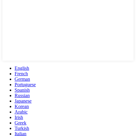
English
French
German
Portuguese
Spanish
Russian
Japanese
Korean
Arabic
Irish
Greek
Turkish
Italian