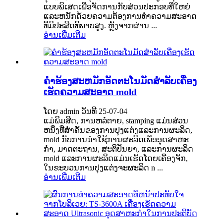
ແບບພິເສດເພື່ອຈັດການກັບສ່ວນປະກອບທີ່ໃຫຍ່
ແລະຫນັກດ້ວຍຄວາມຕ້ອງການທໍາຄວາມສະອາດ
ທີ່ມີປະສິດທິພາບສູງ. ຫຼັງ​ຈາກ​ຜ່ານ ...
ອ່ານເພີ່ມເຕີມ
ຄໍາຮ້ອງສະຫມັກອັດຕະໂນມັດສໍາລັບເຄື່ອງ
ເຮັດຄວາມສະອາດ mold
ໂດຍ admin ວັນທີ 25-07-04
ແມ່ພິມສີດ, ການຫລໍ່ຕາຍ, stamping ແມ່ນສ່ວນ
ຫນຶ່ງທີ່ສໍາຄັນຂອງການປຸງແຕ່ງແລະການຜະລິດ,
mold ກັບການນໍາໃຊ້ການຜະລິດເພື່ອອຸດສາຫະ
ກໍາ, ມາດຕະຖານ, ສະຕິປັນຍາ, ແລະການຜະລິດ
mold ແລະການຜະລິດແມ່ນເຮັດໂດຍເຄື່ອງຈັກ,
ໃນຂະບວນການປຸງແຕ່ງຈະຜະລິດ n ...
ອ່ານເພີ່ມເຕີມ