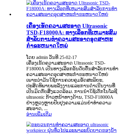
ເຄື່ອງເຮັດຄວາມສະອາດ Ultrasonic
TSD-F18000A: ທາງເລືອກທີ່ເຫມາະສົມ
ສໍາລັບການທໍາຄວາມສະອາດອຸດສາຫະ
ກໍາຂະຫນາດໃຫຍ່
ໂດຍ admin ວັນທີ 25-02-17
ເຄື່ອງເຮັດຄວາມສະອາດ Ultrasonic TSD-
F18000A ເປັນທາງເລືອກອັນດັບຕົ້ນສໍາລັບການທໍາ
ຄວາມສະອາດອຸດສາຫະກໍາຂະຫນາດໃຫຍ່
ເພາະວ່າມັນໃຊ້ການຄວບຄຸມອັດສະລິຍະ,
ປະສິດທິພາບພະລັງງານແລະການດໍາເນີນງານທີ່
ເປັນມິດກັບສິ່ງແວດລ້ອມ. ການນໍາໃຊ້ເຕັກໂນໂລຊີ
ultrasonic ກ້າວຫນ້າທາງດ້ານ, TSD-F18000A
ຢ່າງຫຼວງຫຼາຍປັບປຸງຄວາມແມ່ນຍໍາທໍາຄວາມ
ສະອາດ, ...
ອ່ານເພີ່ມເຕີມ