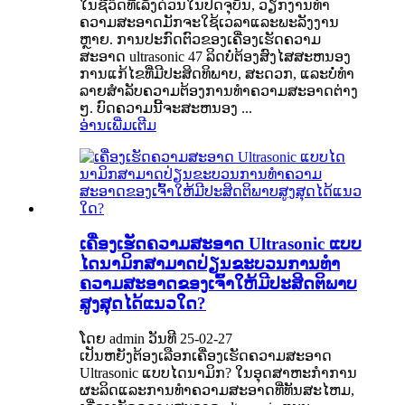
ໃນຊີວິດທີ່ເລັ່ງດ່ວນໃນປັດຈຸບັນ, ວຽກງານທໍາ
ຄວາມສະອາດມັກຈະໃຊ້ເວລາແລະພະລັງງານ
ຫຼາຍ. ການປະກົດຕົວຂອງເຄື່ອງເຮັດຄວາມ
ສະອາດ ultrasonic 47 ລິດບໍ່ຕ້ອງສົງໄສສະຫນອງ
ການແກ້ໄຂທີ່ມີປະສິດທິພາບ, ສະດວກ, ແລະບໍ່ທໍາ
ລາຍສໍາລັບຄວາມຕ້ອງການທໍາຄວາມສະອາດຕ່າງ
ໆ. ບົດ​ຄວາມ​ນີ້​ຈະ​ສະ​ຫນອງ ...
ອ່ານເພີ່ມເຕີມ
ເຄື່ອງເຮັດຄວາມສະອາດ Ultrasonic ແບບ
ໄດນາມິກສາມາດປ່ຽນຂະບວນການທໍາ
ຄວາມສະອາດຂອງເຈົ້າໃຫ້ມີປະສິດຕິພາບ
ສູງສຸດໄດ້ແນວໃດ?
ໂດຍ admin ວັນທີ 25-02-27
ເປັນຫຍັງຕ້ອງເລືອກເຄື່ອງເຮັດຄວາມສະອາດ
Ultrasonic ແບບໄດນາມິກ? ໃນອຸດສາຫະກໍາການ
ຜະລິດແລະການທໍາຄວາມສະອາດທີ່ທັນສະໄຫມ,