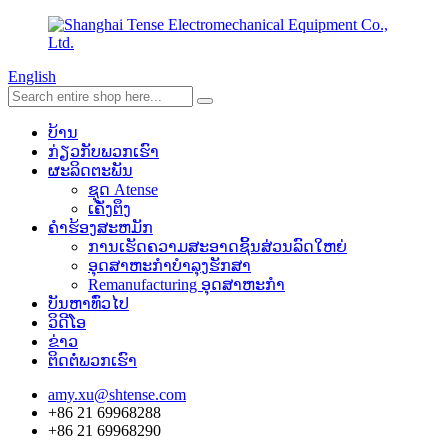
English
ບ້ານ
ກ່ຽວກັບພວກເຮົາ
ຜະລິດຕະພັນ
ຊຸດ Atense
ເຄັ່ງຕຶງ
ຄໍາຮ້ອງສະຫມັກ
ການເຮັດຄວາມສະອາດຊິ້ນສ່ວນລົດໃຫຍ່
ອຸດສາຫະກໍາບໍາລຸງຮັກສາ
Remanufacturing ອຸດສາຫະກໍາ
ບັນຫາທົ່ວໄປ
ວິດີໂອ
ຂ່າວ
ຕິດຕໍ່ພວກເຮົາ
amy.xu@shtense.com
+86 21 69968288
+86 21 69968290