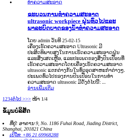
ຂະບວນການທໍາຄວາມສະອາດ
ultrasonic workpiece ຝຸ່ນທົ່ວໄປແລະ
ພາລະບົດບາດຂອງນ້ໍາທໍາຄວາມສະອາດ
ໂດຍ admin ວັນທີ 25-02-15
ເຄື່ອງເຮັດຄວາມສະອາດ Ultrasonic ມີ
ປະສິດທິພາບສູງໃນການເຮັດຄວາມສະອາດຝຸ່ນ
ແລະສິ່ງເສດເຫຼືອ, ແລະປະເພດຂອງສິ່ງປົນເປື້ອນທີ່
ເຮັດຄວາມສະອາດໂດຍເຄື່ອງເຮັດຄວາມສະອາດ
ultrasonic ແຕກຕ່າງກັນໃນທົ່ວອຸດສາຫະກໍາຕ່າງໆ.
ປະເພດທົ່ວໄປຂອງການປົນເປື້ອນໃນການທໍາ
ຄວາມສະອາດ ultrasonic ມີດັ່ງຕໍ່ໄປນີ້: ...
ອ່ານເພີ່ມເຕີມ
1
2
3
4
ຕໍ່ໄປ >
>>
ໜ້າ 1/4
ຂໍ້ມູນບໍລິສັດ
ທີ່ຢູ່: ອາຄານ 9, No. 1186 Fuhai Road, Jiading District,
Shanghai, 201821 China
ເບີໂທ: +86 21 69968288