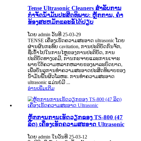
Tense Ultrasonic Cleaners ສໍາລັບການ
ກໍາຈັດນ້ໍາມັນປະສິດທິພາບ: ຫຼັກການ, ຄໍາ
ຮ້ອງສະຫມັກແລະຂໍ້ໄດ້ປຽບ
ໂດຍ admin ວັນທີ 25-03-29
TENSE ເຄື່ອງເຮັດຄວາມສະອາດ ultrasonic ໂດຍ
ຜ່ານຜົນກະທົບ cavitation, ການປະຕິບັດກົນຈັກ,
ຊື່ເຂົ້າໄປໃນການໄຫຼຂອງການປະຕິບັດ, ການ
ປະຕິບັດທາງເຄມີ, ການກະຈາຍແລະການເຈາະ
ພາຍໃຕ້ຄວາມຫລາກຫລາຍຂອງພາລະບົດບາດ,
ເພື່ອບັນລຸການທໍາຄວາມສະອາດປະສິດທິພາບຂອງ
ນ້ໍາມັນພື້ນຜິວໂລຫະ. ການທໍາຄວາມສະອາດ
ultrasonic ແມ່ນບໍ່ມີ ...
ອ່ານເພີ່ມເຕີມ
ຫຼັກການການເຮັດວຽກຂອງ TS-800 (47
ລິດ) ເຄື່ອງເຮັດຄວາມສະອາດ Ultrasonic
ໂດຍ admin ໃນວັນທີ 25-03-12