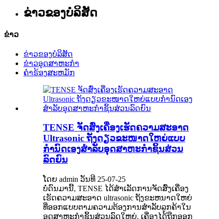
ຂ່າວຂອງບໍລິສັດ
ຂ່າວ
ຂ່າວຂອງບໍລິສັດ
ຂ່າວອຸດສາຫະກໍາ
ຄໍາຮ້ອງສະຫມັກ
TENSE ຈັດສົ່ງເຄື່ອງເຮັດຄວາມສະອາດ
Ultrasonic ຖັງດຽວຂະໜາດໃຫຍ່ແບບ
ກຳນົດເອງສຳລັບອຸດສາຫະກຳຊິ້ນສ່ວນ
ລົດຍົນ
ໂດຍ admin ວັນທີ 25-07-25
ບໍ່ດົນມານີ້, TENSE ໄດ້ສໍາເລັດການຈັດສົ່ງເຄື່ອງ
ເຮັດຄວາມສະອາດ ultrasonic ຖັງຂະຫນາດໃຫຍ່
ທີ່ອອກແບບຕາມຄວາມຕ້ອງການສໍາລັບລູກຄ້າໃນ
ອຸດສາຫະກໍາຊິ້ນສ່ວນລົດໃຫຍ່. ເຄື່ອງໄດ້ຖືກອອກ