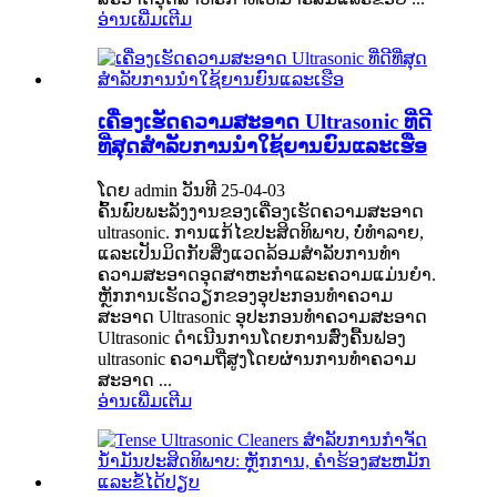
ອ່ານເພີ່ມເຕີມ
ເຄື່ອງເຮັດຄວາມສະອາດ Ultrasonic ທີ່ດີ
ທີ່ສຸດສໍາລັບການນໍາໃຊ້ຍານຍົນແລະເຮືອ
ໂດຍ admin ວັນທີ 25-04-03
ຄົ້ນພົບພະລັງງານຂອງເຄື່ອງເຮັດຄວາມສະອາດ
ultrasonic. ການແກ້ໄຂປະສິດທິພາບ, ບໍ່ທໍາລາຍ,
ແລະເປັນມິດກັບສິ່ງແວດລ້ອມສໍາລັບການທໍາ
ຄວາມສະອາດອຸດສາຫະກໍາແລະຄວາມແມ່ນຍໍາ.
ຫຼັກການເຮັດວຽກຂອງອຸປະກອນທໍາຄວາມ
ສະອາດ Ultrasonic ອຸປະກອນທໍາຄວາມສະອາດ
Ultrasonic ດໍາເນີນການໂດຍການສົ່ງຄື້ນຟອງ
ultrasonic ຄວາມຖີ່ສູງໂດຍຜ່ານການທໍາຄວາມ
ສະອາດ ...
ອ່ານເພີ່ມເຕີມ