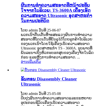
ຜົນການທໍາຄວາມສະອາດທີ່ຫນ້າປະທັບ
ໃຈຈາກໂບລິເວຍ: TS-3600A ເຄື່ອງເຮັດ
ຄວາມສະອາດ Ultrasonic ອຸດສາຫະກໍາ
ໃນການປະຕິບັດ
ໂດຍ admin ວັນທີ 25-06-07
ພວກເຮົາຕື່ນເຕັ້ນທີ່ຈະສະແດງຜົນການທໍາຄວາມ
ສະອາດທີ່ໂດດເດັ່ນທີ່ບັນລຸໄດ້ໂດຍລູກຄ້າໂບລິເວຍ
ຂອງພວກເຮົາໂດຍໃຊ້ເຄື່ອງເຮັດຄວາມສະອາດ
Ultrasonic ອຸດສາຫະກໍາ TS - 3600A. ຮູບພາບທີ່
ພັນລະນາເຖິງຫົວກະບອກສູບຂອງເຄື່ອງຈັກໃນລົດ
ກ່ອນ ແລະຫຼັງການທໍາຄວາມສະອາດ. ...
ອ່ານເພີ່ມເຕີມ
ຂັ້ນຕອນ Disassembly Cleaner
Ultrasonic
ໂດຍ admin ວັນທີ 25-05-08
ປັບປຸງຜົນການທໍາຄວາມສະອາດແລະຂະຫຍາຍ
ອຸປະກອນຊີວິດເຄື່ອງເຮັດຄວາມສະອາດ