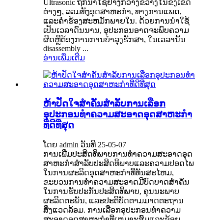
Ultrasonic ຖືກນໍາໃຊ້ຢ່າງກວ້າງຂວາງໃນຂົງເຂດ
ຕ່າງໆ, ລວມທັງອຸດສາຫະກໍາ, ທາງການແພດ,
ແລະຄໍາຮ້ອງສະຫມັກພາຍໃນ. ດ້ວຍການນໍາໃຊ້
ເປັນເວລາດົນນານ, ອຸປະກອນອາດຈະພົບຄວາມ
ຜິດຫຼືຕ້ອງການການບໍາລຸງຮັກສາ, ໃນເວລານັ້ນ
disassembly ...
ອ່ານເພີ່ມເຕີມ
ຫ້າປັດໃຈສໍາຄັນສໍາລັບການເລືອກ
ອຸປະກອນທໍາຄວາມສະອາດອຸດສາຫະກໍາ
ທີ່ດີທີ່ສຸດ
ໂດຍ admin ວັນທີ 25-05-07
ການເພີ່ມປະສິດທິພາບການທໍາຄວາມສະອາດອຸດ
ສາຫະກໍາສໍາລັບປະສິດທິພາບແລະຄວາມປອດໄພ
ໃນການຜະລິດອຸດສາຫະກໍາທີ່ທັນສະໄຫມ,
ຂະບວນການທໍາຄວາມສະອາດມີບົດບາດສໍາຄັນ
ໃນການຮັບປະກັນປະສິດທິພາບ, ຄຸນນະພາບ
ຜະລິດຕະພັນ, ແລະປະຕິບັດຕາມມາດຕະຖານ
ສິ່ງແວດລ້ອມ. ການເລືອກອຸປະກອນທໍາຄວາມ
ສະອາດອຸດສາຫະກໍາທີ່ເຫມາະສົມແລະຂ້ອຍ ...