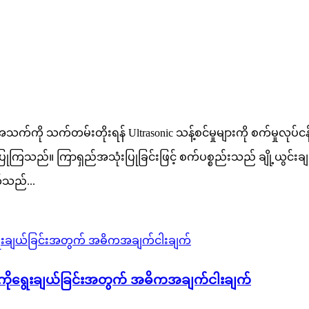
၏အသက်ကို သက်တမ်းတိုးရန် Ultrasonic သန့်စင်မှုများကို စက်မှုလုပ်င
ည်။ ကြာရှည်အသုံးပြုခြင်းဖြင့် စက်ပစ္စည်းသည် ချို့ယွင်းချက်မျ
က်သည်...
ည်းကိုရွေးချယ်ခြင်းအတွက် အဓိကအချက်ငါးချက်