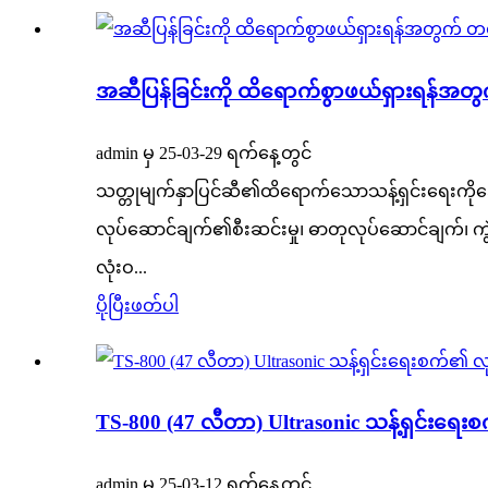
အဆီပြန်ခြင်းကို ထိရောက်စွာဖယ်ရှားရန်အတွက်
admin မှ 25-03-29 ရက်နေ့တွင်
သတ္တုမျက်နှာပြင်ဆီ၏ထိရောက်သောသန့်ရှင်းရေးကိုအောင
လုပ်ဆောင်ချက်၏စီးဆင်းမှု၊ ဓာတုလုပ်ဆောင်ချက်၊ ကွဲလ
လုံးဝ...
ပိုပြီးဖတ်ပါ
TS-800 (47 လီတာ) Ultrasonic သန့်ရှင်းရေး
admin မှ 25-03-12 ရက်နေ့တွင်