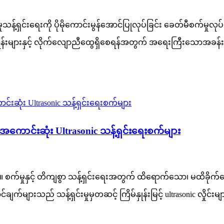
သန့်ရှင်းရေးကို ပိုမိုကောင်းမွန်အောင်ပြုလုပ်ခြင်း ခေတ်မီစက်မှုလုပ
ှုန်းများနှင့် လိုက်လျောညီထွေရှိစေရန်အတွက် အရေးကြီးသောအခန်းက
 အကောင်းဆုံး Ultrasonic သန့်ရှင်းရေးစက်များ
။ စက်မှုနှင့် တိကျစွာ သန့်ရှင်းရေးအတွက် ထိရောက်သော၊ မထိခိုက်စေဘဲ၊
က်များသည် သန့်ရှင်းမှုမှတဆင့် ကြိမ်နှုန်းမြင့် ultrasonic လှိုင်းမ