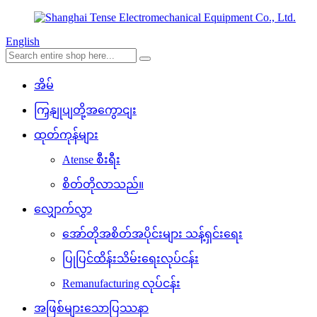
English
အိမ်
ကြှနျုပျတို့အကွောငျး
ထုတ်ကုန်များ
Atense စီးရီး
စိတ်တိုလာသည်။
လျှောက်လွှာ
အော်တိုအစိတ်အပိုင်းများ သန့်ရှင်းရေး
ပြုပြင်ထိန်းသိမ်းရေးလုပ်ငန်း
Remanufacturing လုပ်ငန်း
အဖြစ်များသောပြဿနာ