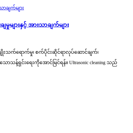
ျမှုများနှင့် အားသာချက်များ
ုးသက်ရောက်မှု၊ စက်ပိုင်းဆိုင်ရာလုပ်ဆောင်ချက်၊
သောသန့်ရှင်းရေးကိုအောင်မြင်ရန်။ Ultrasonic cleaning သည်