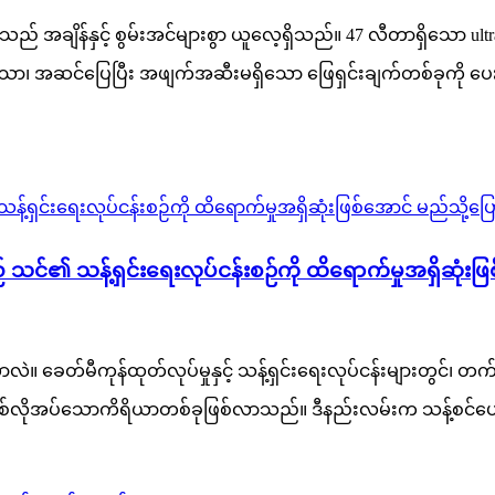
အချိန်နှင့် စွမ်းအင်များစွာ ယူလေ့ရှိသည်။ 47 လီတာရှိသော ultra
ော၊ အဆင်ပြေပြီး အဖျက်အဆီးမရှိသော ဖြေရှင်းချက်တစ်ခုကို ပေ
င်၏ သန့်ရှင်းရေးလုပ်ငန်းစဉ်ကို ထိရောက်မှုအရှိဆုံးဖြစ
တာလဲ။ ခေတ်မီကုန်ထုတ်လုပ်မှုနှင့် သန့်ရှင်းရေးလုပ်ငန်းများတွင်၊
 မရှိမဖြစ်လိုအပ်သောကိရိယာတစ်ခုဖြစ်လာသည်။ ဒီနည်းလမ်းက သန့်စင်ပ