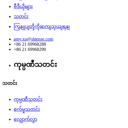
ဗီဒီယိုများ
သတင်း
ကြှနျုပျတို့ကိုဆကျသှယျရနျ
amy.xu@shtense.com
+86 21 69968288
+86 21 69968290
ကုမ္ပဏီသတင်း
သတင်း
ကုမ္ပဏီသတင်း
စက်မှုသတင်း
လျှောက်လွှာ