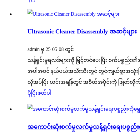
Ultrasonic Cleaner Disassembly အဆင့်များ
admin မှ 25-05-08 တွင်
သန့်ရှင်းမှုရလဒ်များကို မြှင့်တင်ပေးပြီး စက်ပစ္စည်း
အပါအဝင် နယ်ပယ်အသီးသီးတွင် တွင်ကျယ်စွာအသုံးပြုကြသ
လိုအပ်ပြီး ယင်းအချိန်တွင် အစိတ်အပိုင်းကို ဖြုတ်လို
ပိုပြီးဖတ်ပါ
အကောင်းဆုံးစက်မှုလက်မှုသန့်ရှင်းရေးပစ္စ