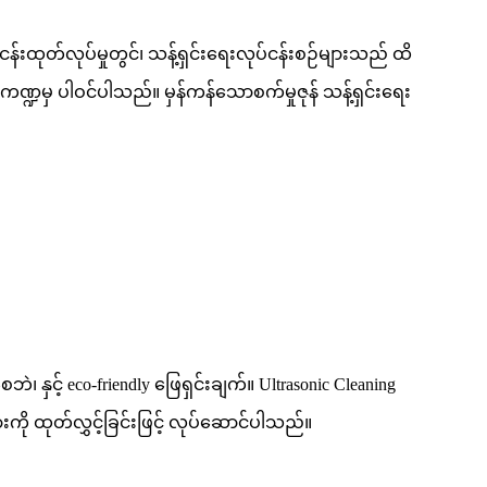
်ငန်းထုတ်လုပ်မှုတွင်၊ သန့်ရှင်းရေးလုပ်ငန်းစဉ်များသည် ထိ
ဏ္ဍမှ ပါဝင်ပါသည်။ မှန်ကန်သောစက်မှုဇုန် သန့်ရှင်းရေး
 နှင့် eco-friendly ဖြေရှင်းချက်။ Ultrasonic Cleaning
ျားကို ထုတ်လွှင့်ခြင်းဖြင့် လုပ်ဆောင်ပါသည်။