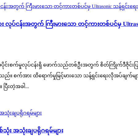
ုပ်ငန်းအတွက် ကြီးမားသော တင့်ကားတစ်ပင်မှ Ultrasonic
းစက်မှုလုပ်ငန်းရှိ ဖောက်သည်တစ်ဦးအတွက် စိတ်ကြိုက်ဒီဇိုင်
ိုင်ခဲ့သည်။ စက်အား ထိရောက်မှုမြင့်မားသော သန့်ရှင်းရေးလိုအပ်ချက်မ
ပြီးတဲ့အခါ...
ုံး အသုံးချပရိုဂရမ်များ