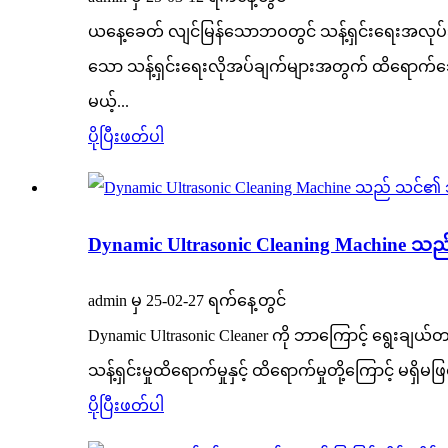
ယနေ့ခေတ် လျင်မြန်သောဘဝတွင် သန့်ရှင်းရေးအလုပ်သည် 
သော သန့်ရှင်းရေးလိုအပ်ချက်များအတွက် ထိရောက်သ
မယ့်...
ပိုပြီးဖတ်ပါ
Dynamic Ultrasonic Cleaning Machine သည် သ
admin မှ 25-02-27 ရက်နေ့တွင်
Dynamic Ultrasonic Cleaner ကို ဘာကြောင့် ရွေးချယ်
သန့်ရှင်းမှုထိရောက်မှုနှင့် ထိရောက်မှုတို့ကြောင့်
ပိုပြီးဖတ်ပါ