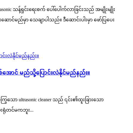
sonic သန့်ရှင်းရေးစက် ပေါ်ပေါက်လာခြင်းသည် အမျိုးမျိုး
းဆောင်မည်မှာ သေချာပါသည်။ ဒီဆောင်းပါးမှာ ဖော်ပြပေး
်အောင် မည်သို့ပြောင်းလဲနိုင်မည်နည်း။
 တက်ကြွသော ultrasonic cleaner သည် ၎င်း၏ထူးခြားသော
ေးရုံတင်မကဘူး...