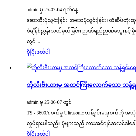
admin မှ 25-07-04 ရက်နေ့
ဆေးထိုးပုံသွင်းခြင်း၊ အသေပုံသွင်းခြင်း၊ တံဆိပ်တုံးထ
စံချိန်စံညွှန်းသတ်မှတ်ခြင်း၊ ဉာဏ်ရည်ဉာဏ်သွေးနှင့် မှိ
တွင် ...
ပိုပြီးဖတ်ပါ
ဘိုလီးဗီးယားမှ အထင်ကြီးလောက်သော သန့်ရှင်
admin မှ 25-06-07 တွင်
TS - 3600A စက်မှု Ultrasonic သန့်ရှင်းရေးစက်ကို အသု
လှုပ်ရှားပါသည်။ ပုံများသည် ကားအင်ဂျင်ဆလင်ဒါခေါင်းက
ပိုပြီးဖတ်ပါ