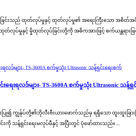
ုခြင်းသည် ထုတ်လုပ်မှုနှင့် ထုတ်လုပ်မှု၏ အရေးကြီးသော အစိတ်အပိုင်း
ုထုတ်လုပ်မှုနှင့် မှိုထုတ်လုပ်ခြင်းတို့ကို အဓိကအားဖြင့် စက်ယန္တရားဖ
းရေးရလဒ်များ- TS-3600A စက်မှုသုံး Ultrasonic သန့်ရှ
ံးပြု၍ ကျွန်ုပ်တို့၏ဘိုလီးဗီးယားဖောက်သည်မှ ရရှိသော ထူးထူးခြားခြာ
ို သန့်ရှင်းရေးမလုပ်မီနှင့် အပြီးတွင် ပုံဖော်ထားသည်။ ...