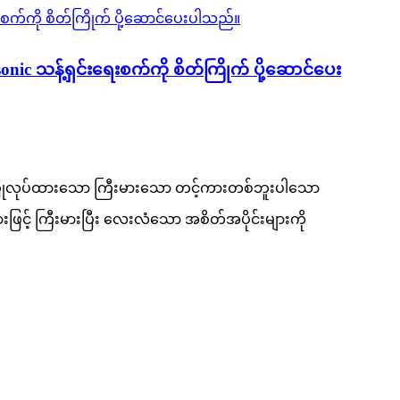
 သန့်ရှင်းရေးစက်ကို စိတ်ကြိုက် ပို့ဆောင်ပေး
းပြုလုပ်ထားသော ကြီးမားသော တင့်ကားတစ်ဘူးပါသော
ျားဖြင့် ကြီးမားပြီး လေးလံသော အစိတ်အပိုင်းများကို