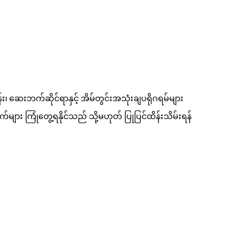
န်း၊ ဆေးဘက်ဆိုင်ရာနှင့် အိမ်တွင်းအသုံးချပရိုဂရမ်များ
ား ကြုံတွေ့ရနိုင်သည် သို့မဟုတ် ပြုပြင်ထိန်းသိမ်းရန်