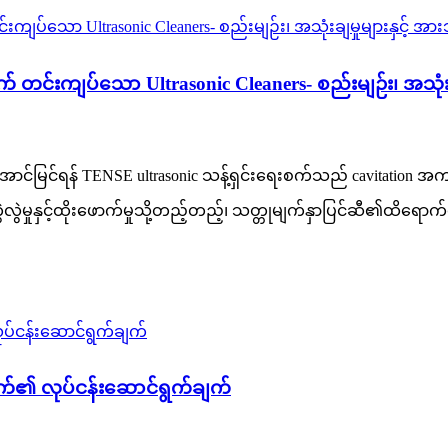
 တင်းကျပ်သော Ultrasonic Cleaners- စည်းမျဉ်း၊ အသုံးခ
်မြင်ရန် TENSE ultrasonic သန့်ရှင်းရေးစက်သည် cavitation အကျိ
ွဲမှုနှင့်ထိုးဖောက်မှုသို့တည့်တည့်၊ သတ္တုမျက်နှာပြင်ဆီ၏ထိရောက်
စက်၏ လုပ်ငန်းဆောင်ရွက်ချက်