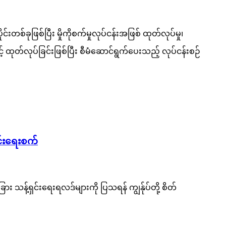
တစ်ခုဖြစ်ပြီး မှိုကိုစက်မှုလုပ်ငန်းအဖြစ် ထုတ်လုပ်မှု၊
ြင့် ထုတ်လုပ်ခြင်းဖြစ်ပြီး စီမံဆောင်ရွက်ပေးသည့် လုပ်ငန်းစဉ်
င်းရေးစက်
း သန့်ရှင်းရေးရလဒ်များကို ပြသရန် ကျွန်ုပ်တို့ စိတ်