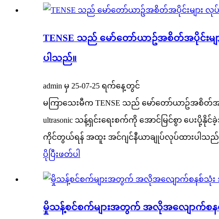
TENSE သည် မော်တော်ယာဥ်အစိတ်အပိုင်းများ လ
ပါသည်။
admin မှ 25-07-25 ရက်နေ့တွင်
မကြာသေးမီက TENSE သည် မော်တော်ယာဥ်အစိတ်အပိုင်
ultrasonic သန့်ရှင်းရေးစက်ကို အောင်မြင်စွာ ပေးပို့န
ကိုင်တွယ်ရန် အထူး အင်ဂျင်နီယာချုပ်လုပ်ထားပါသည်။ 
ပိုပြီးဖတ်ပါ
မှိုသန့်စင်စက်များအတွက် အလိုအလျောက်စနစ်သ