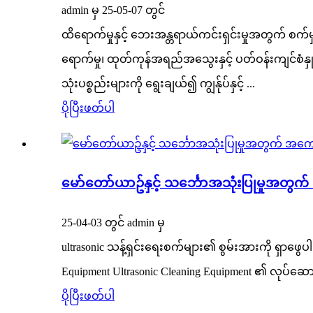
admin မှ 25-05-07 တွင်
ထိရောက်မှုနှင့် ဘေးအန္တရာယ်ကင်းရှင်းမှုအတွက် စက်မှု
ရောက်မှု၊ ထုတ်ကုန်အရည်အသွေးနှင့် ပတ်ဝန်းကျင်စံန
သုံးပစ္စည်းများကို ရွေးချယ်၍ ကျွန်ုပ်နှင့် ...
ပိုပြီးဖတ်ပါ
မော်တော်ယာဥ်နှင့် သင်္ဘောအသုံးပြုမှုအတွက်
25-04-03 တွင် admin မှ
ultrasonic သန့်ရှင်းရေးစက်များ၏ စွမ်းအားကို ရှာဖွေပါ
Equipment Ultrasonic Cleaning Equipment ၏ လုပ်ဆောင်ချ
ပိုပြီးဖတ်ပါ