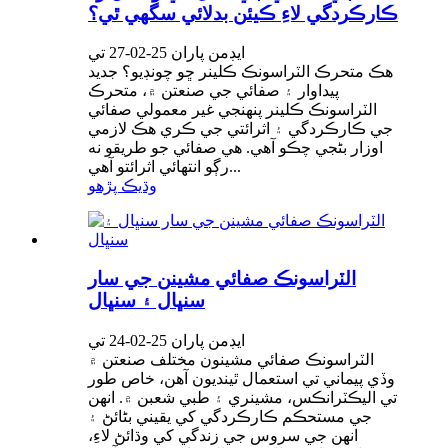
ڪارڪردگي لاءِ ڪيئن بدلائي سگهي ٿي؟
ايڊمن پاران 25-02-27 تي
هڪ متحرڪ الٽراسونڪ ڪلينر ڇو چونڊيو؟ جديد
پيداوار ۽ صفائي جي صنعتن ۾، متحرڪ
الٽراسونڪ ڪلينر پنهنجي غير معمولي صفائي
جي ڪارڪردگي ۽ اثرائتي جي ڪري هڪ لازمي
اوزار بڻجي چڪو آهي. هي صفائي جو طريقو نه
رڳو انتهائي اثرائتو آهي...
وڌيڪ پڙهو
الٽراسونڪ صفائي مشينن جي سار
سنڀال ۽ سنڀال
ايڊمن پاران 25-02-24 تي
الٽراسونڪ صفائي مشينون مختلف صنعتن ۾
وڏي پيماني تي استعمال ٿينديون آهن، خاص طور
تي اليڪٽرانڪس، مشينري ۽ طبي شعبن ۾. انهن
جي مستحڪم ڪارڪردگي کي يقيني بڻائڻ ۽
انهن جي سروس جي زندگي کي وڌائڻ لاءِ،