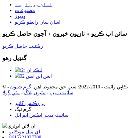
اسان جي باري ۾
مصنوعات
وڊيوز
اسان سان رابطو ڪريو
سائن اپ ڪريو ۽ تازيون خبرون ۽ آڇون حاصل ڪريو
رڪنيت حاصل ڪريو
ڳنڍيل رهو
© ڪاپي رائيٽ - 2010-2022: سڀ حق محفوظ آهن.
گرم شيون
-
سائيٽ ميپ
-
مٿيون بلاگ
-
مٿي ڳولا
پراڊڪٽس گائيڊ
گرم ٽيگ
سائيٽ ميپ. ايڪس ايم ايل
اي ميل موڪليو
8615221337708