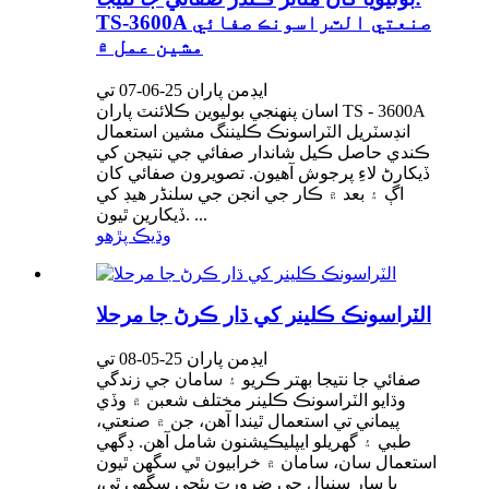
TS-3600A صنعتي الٽراسونڪ صفائي
مشين عمل ۾
ايڊمن پاران 25-06-07 تي
اسان پنهنجي بوليوين ڪلائنٽ پاران TS - 3600A
انڊسٽريل الٽراسونڪ ڪليننگ مشين استعمال
ڪندي حاصل ڪيل شاندار صفائي جي نتيجن کي
ڏيکارڻ لاءِ پرجوش آهيون. تصويرون صفائي کان
اڳ ۽ بعد ۾ ڪار جي انجن جي سلنڈر هيڊ کي
ڏيکارين ٿيون. ...
وڌيڪ پڙهو
الٽراسونڪ ڪلينر کي ڌار ڪرڻ جا مرحلا
ايڊمن پاران 25-05-08 تي
صفائي جا نتيجا بهتر ڪريو ۽ سامان جي زندگي
وڌايو الٽراسونڪ ڪلينر مختلف شعبن ۾ وڏي
پيماني تي استعمال ٿيندا آهن، جن ۾ صنعتي،
طبي ۽ گهريلو ايپليڪيشنون شامل آهن. ڊگھي
استعمال سان، سامان ۾ خرابيون ٿي سگهن ٿيون
يا سار سنڀال جي ضرورت پئجي سگهي ٿي،