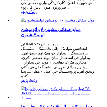
هو جنهن ۾ اعليٰ ڪارڪردگي واري صفائي جي
ضرورتون هيون. پاس کان پوءِ...
وڌيڪ پڙهو
مولڊ صفائي مشينن لاءِ آٽوميشن
ايپليڪيشنون
ايڊمن پاران 25-07-04 تي
انجڪشن مولڊنگ، ڊائي ڪاسٽنگ، اسٽيمپنگ
پروسيسنگ ۽ پيداوار جو هڪ اهم حصو آهي،
پيداوار جي استعمال سان مولڊ صنعتي ڪرڻ،
معياري ڪرڻ، ذهانت، ۽ مولڊ جي پيداوار ۽
پيداوار بنيادي طور تي مشيننگ ذريعي ڪئي
ويندي آهي، پروسيسنگ جي عمل ۾ هڪ ن... پيدا
ڪندو.
وڌيڪ پڙهو
بوليويا کان متاثر ڪندڙ صفائي جا نتيجا: