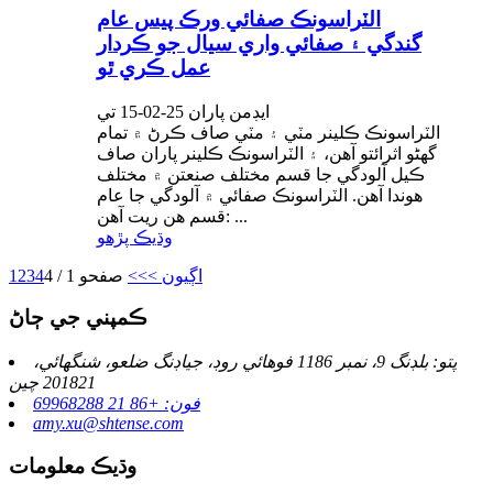
الٽراسونڪ صفائي ورڪ پيس عام
گندگي ۽ صفائي واري سيال جو ڪردار
عمل ڪري ٿو
ايڊمن پاران 25-02-15 تي
الٽراسونڪ ڪلينر مٽي ۽ مٽي صاف ڪرڻ ۾ تمام
گهڻو اثرائتو آهن، ۽ الٽراسونڪ ڪلينر پاران صاف
ڪيل آلودگي جا قسم مختلف صنعتن ۾ مختلف
هوندا آهن. الٽراسونڪ صفائي ۾ آلودگي جا عام
قسم هن ريت آهن: ...
وڌيڪ پڙهو
اڳيون >
>>
صفحو 1 / 4
4
3
2
1
ڪمپني جي ڄاڻ
پتو: بلڊنگ 9، نمبر 1186 فوهائي روڊ، جياڊنگ ضلعو، شنگھائي،
201821 چين
فون: +86 21 69968288
amy.xu@shtense.com
وڌيڪ معلومات