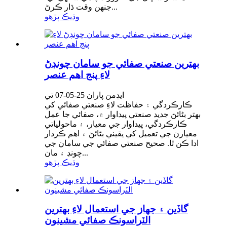
جنهن وقت ڌار ڪرڻ...
وڌيڪ پڙهو
بهترين صنعتي صفائي جو سامان چونڊڻ
لاءِ پنج اهم عنصر
ايڊمن پاران 25-05-07 تي
ڪارڪردگي ۽ حفاظت لاءِ صنعتي صفائي کي
بهتر بڻائڻ جديد صنعتي پيداوار ۾، صفائي جا عمل
ڪارڪردگي، پيداوار جي معيار، ۽ ماحولياتي
معيارن جي تعميل کي يقيني بڻائڻ ۾ اهم ڪردار
ادا ڪن ٿا. صحيح صنعتي صفائي جي سامان جي
چونڊ ۽ مان...
وڌيڪ پڙهو
گاڏين ۽ جهاز جي استعمال لاءِ بهترين
الٽراسونڪ صفائي مشينون