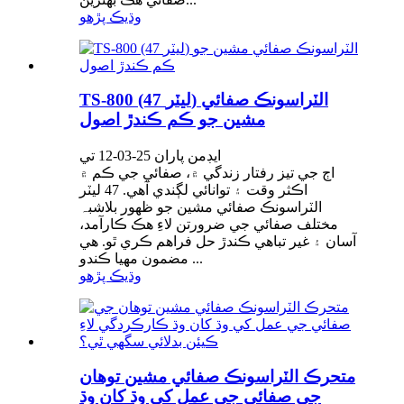
وڌيڪ پڙهو
TS-800 (47 ليٽر) الٽراسونڪ صفائي
مشين جو ڪم ڪندڙ اصول
ايڊمن پاران 25-03-12 تي
اڄ جي تيز رفتار زندگي ۾، صفائي جي ڪم ۾
اڪثر وقت ۽ توانائي لڳندي آهي. 47 ليٽر
الٽراسونڪ صفائي مشين جو ظهور بلاشبہ
مختلف صفائي جي ضرورتن لاءِ هڪ ڪارآمد،
آسان ۽ غير تباهي ڪندڙ حل فراهم ڪري ٿو. هي
مضمون مهيا ڪندو ...
وڌيڪ پڙهو
متحرڪ الٽراسونڪ صفائي مشين توهان
جي صفائي جي عمل کي وڌ کان وڌ