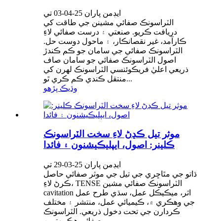
ايڊمن پاران 25-04-03 تي
الٽراسونڪ صفائي مشينن جي طاقت کي
دريافت ڪريو. صنعتي ۽ درست صفائي لاءِ
ڪارآمد، غير نقصانڪار، ۽ ماحول دوست حل.
الٽراسونڪ صفائي جي سامان جو ڪم ڪندڙ
اصول الٽراسونڪ صفائي جو سامان صاف
ذريعي اعليٰ فريڪوئنسي الٽراسونڪ لهرن کي
منتقل ڪندي ڪم ڪري ٿو...
وڌيڪ پڙهو
موثر تيل ڪڍڻ لاءِ سخت الٽراسونڪ
ڪلينر: اصول، ايپليڪيشنون ۽ فائدا
ايڊمن پاران 25-03-29 تي
ڌاتو جي مٿاڇري جي تيل جي موثر صفائي حاصل
ڪرڻ لاءِ، TENSE الٽراسونڪ صفائي مشين
cavitation اثر، ميڪيڪل عمل، سڌي طرح عمل
جي وهڪري ۾، ڪيميائي عمل، منتشر ۽ مختلف
ڪردارن جي تحت دخول ذريعي. الٽراسونڪ
صفائي هڪ بهترين...