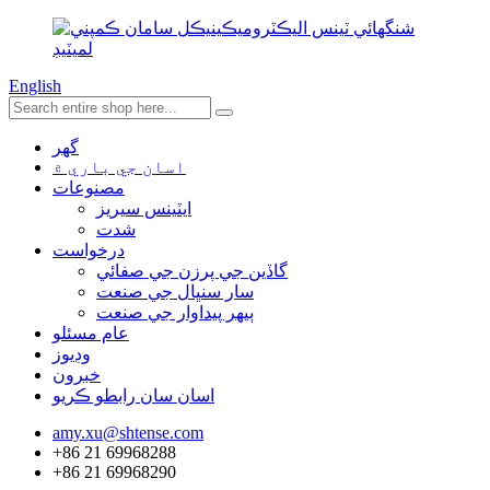
English
گھر
اسان جي باري ۾
مصنوعات
ايٽينس سيريز
شدت
درخواست
گاڏين جي پرزن جي صفائي
سار سنڀال جي صنعت
ٻيهر پيداوار جي صنعت
عام مسئلو
وڊيوز
خبرون
اسان سان رابطو ڪريو
amy.xu@shtense.com
+86 21 69968288
+86 21 69968290