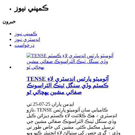
ڪمپني نيوز
خبرون
ڪمپني نيوز
انڊسٽري نيوز
درخواست
TENSE آٽوميٽو پارٽس انڊسٽري لاءِ
ڪسٽم وڏي سنگل ٽينڪ الٽراسونڪ
صفائي مشين پهچائي ٿو
ايڊمن پاران 25-07-25 تي
تازو، TENSE ڪاميابي سان آٽوميٽو پارٽس
انڊسٽري ۾ هڪ ڪلائنٽ لاءِ ڪسٽم ڊيزائن ڪيل
وڏي سنگل ٽينڪ الٽراسونڪ صفائي مشين جي
ترسيل مڪمل ڪئي. مشين کي خاص طور تي
وڏي ۽ ڳري حصن کي سنڀالڻ لاءِ انجنيئر ڪيو ويو