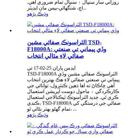
روزاني سار سنڀال ۽ سنڀال تمام ضروري آهي.
اڄ، شنگھائي-بيس مان ايڊيٽر...
وڌيڪ پڙهو
الٽراسونڪ صفائي مشين TSD-
F18000A: وڏي پيماني تي صنعتي
صفائي لاءِ مثالي انتخاب
ايڊمن پاران 25-02-17 تي
TSD-F18000A الٽراسونڪ صفائي مشين وڏي
پيماني تي صنعتي صفائي لاءِ هڪ بهترين انتخاب
آهي ڇاڪاڻ ته اها ذهين ڪنٽرول، توانائي جي
ڪارڪردگي ۽ ماحول دوست آپريشن استعمال
ڪري ٿي. جديد الٽراسونڪ ٽيڪنالاجي استعمال
ڪندي، TSD-F18000A صفائي جي درستگي کي
تمام گهڻو بهتر بڻائي ٿو، ...
وڌيڪ پڙهو