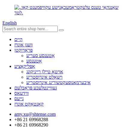
English
היים
וועגן אונדז
פּראָדוקטן
אַטענסע סעריע
אַטענסע
אַפּליקאַציע
אויטאָ טיילן רייניקונג
וישאַלט אינדוסטריע
איבערמאנופעקטשורינג אינדוסטריע
געוויינטלעכע פּראָבלעם
ווידעאס
נייעס
קאָנטאַקט אונדז
amy.xu@shtense.com
+86 21 69968288
+86 21 69968290