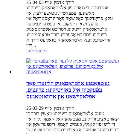
דורך אדמין אויף 25-04-03
אנטדעקט די מאַכט פון אַלטראַסאַניק רייניקונג
מאַשינען. עפעקטיוו, ניט-שעדלעך, און
עקאָ-פרייַנדלעך סאַלושאַנז פֿאַר ינדאַסטריאַל און
פּרעציזשאַן רייניקונג. אַרבעט פּרינציפּ פון
אַלטראַסאַניק רייניקונג ויסריכט אַלטראַסאַניק
רייניקונג ויסריכט אַפּערייץ דורך טראַנסמיטינג
הויך-פרעקווענץ אַלטראַסאַניק כוואַליעס דורך אַ
ריין...
לייענט מער
געשפּאַנטע אַלטראַסאַניק קלינערז פֿאַר
עפֿעקטיוו אָיל באַזייַטיקונג: פּרינציפּ,
אַפּלאַקיישאַנז און אַדוואַנטאַגעס
דורך אדמין אויף 25-03-29
טענס אַלטראַסאַניק רייניקונג מאַשין דורך די
קאַוויטאַציע ווירקונג, מעטשאַניקאַל קאַמף, גלייך אין
די לויפן פון קאַמף, כעמיש קאַמף, דיספּערזשאַן און
דורכדרינגונג אונטער אַ פאַרשיידנקייַט פון ראָלעס, צו