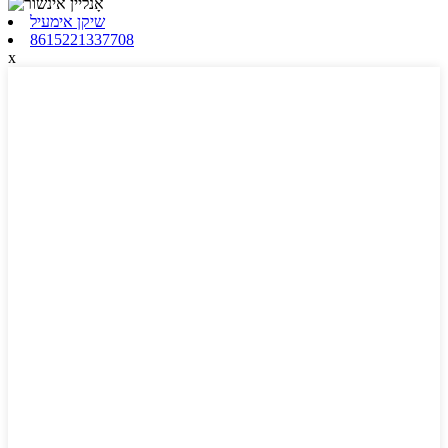
שיקן אימעיל
8615221337708
x