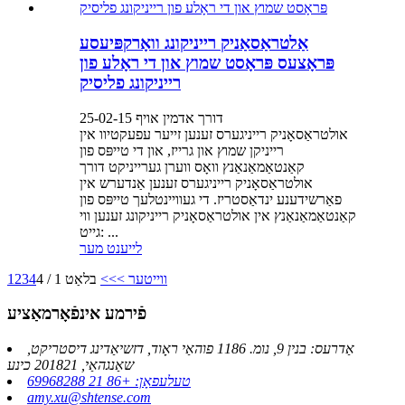
אַלטראַסאַניק רייניקונג וואָרקפּיעסע
פּראָצעס פּראָסט שמוץ און די ראָלע פון
רייניקונג פליסיק
דורך אדמין אויף 25-02-15
אולטראַסאָניק רייניגערס זענען זייער עפעקטיוו אין
רייניקן שמוץ און גרייז, און די טייפּס פון
קאַנטאַמאַנאַנץ וואָס ווערן גערייניקט דורך
אולטראַסאָניק רייניגערס זענען אַנדערש אין
פאַרשידענע ינדאַסטריז. די געוויינטלעך טייפּס פון
קאַנטאַמאַנאַנץ אין אולטראַסאָניק רייניקונג זענען ווי
גייט: ...
לייענט מער
ווייטער >
>>
בלאַט 1 / 4
4
3
2
1
פֿירמע אינפֿאָרמאַציע
אַדרעס: בנין 9, נומ. 1186 פוהאַי ראָוד, דזשיאַדינג דיסטריקט,
שאַנגהאַי, 201821 כינע
טעלעפאָן: +86 21 69968288
amy.xu@shtense.com