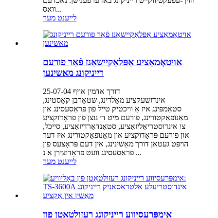
הויך-עפעקטיווקייט רייניקונג באדערפענישן. נאכדעם
וואס...
לייענט מער
אויטאָמאַציע אַפּלאַקיישאַנז פֿאַר פורעם
רייניקונג מאשינען
דורך אדמין אויף 25-07-04
אינדזשעקציע מאָלדינג, שטאַרבן קאַסטינג,
סטאַמפּינג איז אַ וויכטיק טייל פון פּראַסעסינג און
מאַנופאַקטורינג, פורעם מיט די נוצן פון פּראָדוקציע
צו אינדוסטריאַליזאַציע, סטאַנדאַרדיזאַציע, סייכל,
און פורעם פּראָדוקציע און מאַנופאַקטורינג איז דער
הויפּט געטאן דורך מאַשינינג, אין דעם פּראָצעס פון
פּראַסעסינג וועט פּראָדוצירן אַ נ ...
לייענט מער
אימפּרעסיווע רייניקונג רעזולטאַטן פון