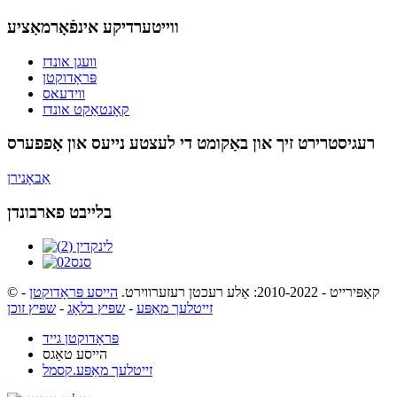
ווייטערדיקע אינפֿאָרמאַציע
וועגן אונדז
פּראָדוקטן
ווידעאס
קאָנטאַקט אונדז
רעגיסטרירט זיך און באַקומט די לעצטע נייעס און אָפפערס
אַבאָנירן
בלייבט פארבונדן
© קאַפּירייט - 2010-2022: אַלע רעכטן רעזערווירט.
הייסע פּראָדוקטן
-
זייטלעך מאַפּע
-
שפּיץ בלאָג
-
שפּיץ זוכן
פּראָדוקטן גייד
הייסע טאַגס
זייטלעך מאַפּע.קסמל