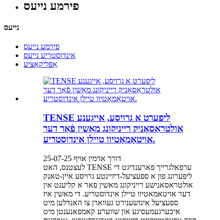
פירמע נייעס
נייעס
פירמע נייעס
אינדוסטריע נייעס
אַפּליקאַציע
TENSE ליפערט א גרויסע, אייגענע
אולטראַסאָניק רייניקונג מאַשין פֿאַר דער
אויטאָמאָטיוו טיילן אינדוסטריע.
דורך אדמין אויף 25-07-25
לעצטנס, האט TENSE ערפאלגרייך פארענדיגט די
ליפערונג פון א ספעציעל-דיזיינטע גרויסע איין-טאנק
אולטראסאנישע רייניקונג מאשין פאר א קליענט אין
דער אויטאמאטיוו טיילן אינדוסטריע. די מאשין איז
ספעציעל אינזשענירט געווארן צו האנדלען מיט
איבערגעמעסיגע און שווערע קאמפאנענטן מיט