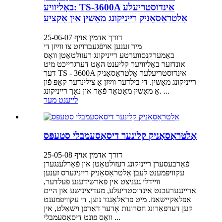
באָליוויע: TS-3600A אינדוסטריעלע
אַלטראַסאַניק רייניקונג מאַשין אין אַקציע
דורך אדמין אויף 25-06-07
מיר זענען אויפֿגעברויזט צו ווײַזן די
באַמערקנסווערטע רייניקונג רעזולטאַטן וואָס
אונדזער באָליוויער קליענט האָט דערגרייכט מיט
דער TS - 3600A אינדוסטריעלער אַלטראַסאַניק
רייניקונג מאַשין. די בילדער ווײַזן אַ צילינדער קאָפּ פֿון
אַ מאַשין מאָטאָר פֿאַר און נאָך רייניקונג. ...
לייענט מער
אַלטראַסאַניק קלינער דיסאַסעמבלי סטעפּס
דורך אדמין אויף 25-05-08
פֿאַרבעסערן רייניקונג רעזולטאַטן און פֿאַרלענגערן
עקוויפּמענט לעבן אַלטראַסאַניק רייניגערס זענען
וויידלי געניצט אין פֿאַרשידענע פֿעלדער,
אַרייַנגערעכנט אינדוסטריעלע, מעדיצינישע און היים
אַפּלאַקיישאַנז. מיט פּראַלאָנגד נוצן, די עקוויפּמענט
קען דערפאַרונג חסרונות אָדער דאַרפן וישאַלט, אין
וואָס פונט דיסאַסעמבלי ...