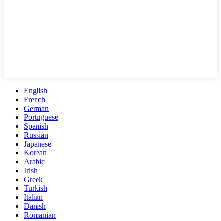
English
French
German
Portuguese
Spanish
Russian
Japanese
Korean
Arabic
Irish
Greek
Turkish
Italian
Danish
Romanian