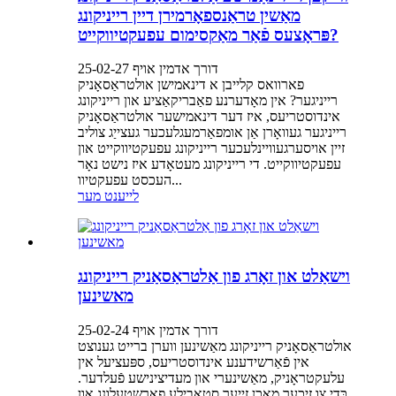
מאַשין טראַנספאָרמירן דיין רייניקונג
פּראָצעס פֿאַר מאַקסימום עפעקטיווקייט?
דורך אדמין אויף 25-02-27
פארוואס קלייבן א דינאמישן אולטראַסאָניק
רייניגער? אין מאָדערנע פאַבריקאַציע און רייניקונג
אינדוסטריעס, איז דער דינאמישער אולטראַסאָניק
רייניגער געוואָרן אַן אומפאַרמעגלעכער געצייַג צוליב
זיין אויסערגעוויינלעכער רייניקונג עפעקטיווקייט און
עפעקטיווקייט. די רייניקונג מעטאָדע איז נישט נאָר
העכסט עפעקטיוו...
לייענט מער
וישאַלט און זאָרג פון אַלטראַסאַניק רייניקונג
מאשינען
דורך אדמין אויף 25-02-24
אולטראַסאָניק רייניקונג מאַשינען ווערן ברייט גענוצט
אין פֿאַרשידענע אינדוסטריעס, ספּעציעל אין
עלעקטראָניק, מאַשינערי און מעדיצינישע פֿעלדער.
כּדי צו זיכער מאַכן זייער סטאַבילע פאָרשטעלונג און