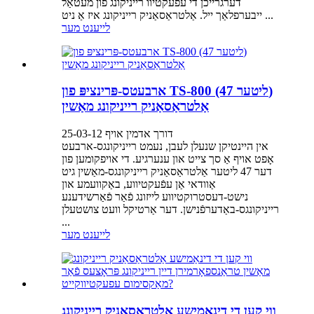
דערגרייכן די עפעקטיוו רייניקונג פון מעטאַל
ייבערפלאַך ייל. אַלטראַסאַניק רייניקונג איז אַ ניט ...
לייענט מער
ארבעטס-פּרינציפּ פון TS-800 (47 ליטער)
אַלטראַסאַניק רייניקונג מאַשין
דורך אדמין אויף 25-03-12
אין היינטיקן שנעלן לעבן, נעמט רייניקונגס-ארבעט
אָפט אויף אַ סך צייט און ענערגיע. די אויפקומען פון
דער 47 ליטער אַלטראַסאַניק רייניקונגס-מאַשין גיט
אַוודאי אַן עפֿעקטיווע, באַקוועמע און
נישט-דעסטרוקטיווע לייזונג פֿאַר פֿאַרשידענע
רייניקונגס-באַדערפֿנישן. דער אַרטיקל וועט צושטעלן
...
לייענט מער
ווי קען די דינאַמישע אַלטראַסאַניק רייניקונג