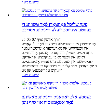
לייענט מער
פינף שליסל פאַקטאָרן פֿאַר טשוזינג די
בעסטע אינדוסטריעלע רייניקונג ויסריכט
דורך אדמין אויף 25-05-07
אָפּטימיזירן אינדוסטריעלע רייניקונג פֿאַר עפֿיקאַציע
און זיכערקייט אין מאָדערנער אינדוסטריעלער
פּראָדוקציע, שפּילן רייניקונג פּראָצעסן אַ וויכטיקע
ראָלע אין זיכער מאַכן עפֿיקאַציע, פּראָדוקט
קוואַליטעט און העסקעם מיט ענווייראָנמענטאַלע
סטאַנדאַרדן. אויסקלייבן די ריכטיקע אינדוסטריעלע
רייניקונג עקוויפּמענט און מע...
לייענט מער
בעסטע אַלטראַסאַניק רייניקונג מאשינען
פֿאַר אָטאָמאָטיוו און שיף נוצן