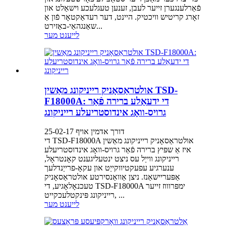
פֿאַרלענגערן זייער לעבן, זענען טעגלעכע וישאַלט און
זאָרג קריטיש וויכטיק. היינט, דער רעדאַקטאָר פֿון אַ
שאַנגהאַי-באַזירט...
לייענט מער
אולטראַסאָניק רייניקונג מאַשין TSD-
F18000A: די ידעאַלע ברירה פֿאַר
גרויס-וואָג אינדוסטריעלע רייניקונג
דורך אדמין אויף 25-02-17
די TSD-F18000A אולטראַסאָניק רייניקונג מאַשין
איז אַ שפּיץ ברירה פֿאַר גרויס-וואָג אינדוסטריעלע
רייניקונג ווייַל עס ניצט ינטעליגענט קאָנטראָל,
ענערגיע עפעקטיווקייַט און עקאָ-פרייַנדלעך
אַפּעריישאַנז. ניצן אַוואַנסירטע אולטראַסאָניק
טעכנאָלאָגיע, די TSD-F18000A ימפּרוווז זייער
רייניקונג פּינקטלעכקייט, ...
לייענט מער