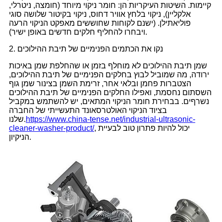
קיימות. השיטות העיקריות הן: חומר ניקוי מיוחד (חומצה, ניטרלי,
אלקליין), ניקוי בלחץ אוויר דחוס, ניקוי בקיטור שלושה סוגי
פוליאתילן. (ישנם לקוחות שחוששים מאפקט הניקוי הרעה
ויבחרו להחליף חלקים חדשים באופן ישיר).
2. נקו את הכתמים הפנימיים של תיבת ההילוכים
שמן תיבת ההילוכים לא מוחלף בזמן או שהחלפת שמן באיכות
ירודה, מה שמוביל לבוץ בחלקים הפנימיים של תיבת ההילוכים,
הצטברות פחמן ובלאי אחר, זרימת השמן בצינור שמן גוף
השסתום נחסמת, ואפילו החלקים הפנימיים של תיבת ההילוכים
נשרףים. בבחירת חומר הניקוי המתאים, יש להשתמש במקביל
בציוד הניקוי האולטרסאונד התעשייתי של החברה
https://www.china-tense.net/industrial-ultrasonic-
שלנו.
, יכול להיות פתרון טוב לבעיית
cleaner-washer-product/
הניקיון.