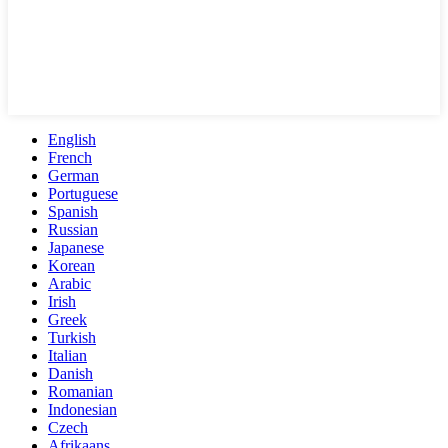
English
French
German
Portuguese
Spanish
Russian
Japanese
Korean
Arabic
Irish
Greek
Turkish
Italian
Danish
Romanian
Indonesian
Czech
Afrikaans