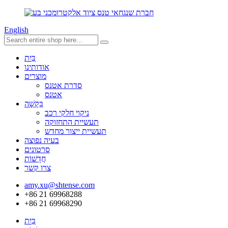
English
בַּיִת
אודותינו
מוצרים
סדרת אטנס
אטנס
בַּקָשָׁה
ניקוי חלקי רכב
תעשיית התחזוקה
תעשיית ייצור מחדש
בעיה נפוצה
סרטונים
חֲדָשׁוֹת
צרו קשר
amy.xu@shtense.com
+86 21 69968288
+86 21 69968290
בַּיִת