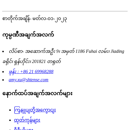
စာတိုက်အချိန်- မတ်လ-၀၁-၂၀၂၃
ကုမ္ပဏီအချက်အလက်
လိပ်စာ- အဆောက်အဦး 9၊ အမှတ် 1186 Fuhai လမ်း၊ Jiading
ခရိုင်၊ ရှန်ဟိုင်း၊ 201821 တရုတ်
ဖုန်း : +86 21 69968288
amy.xu@shtense.com
နောက်ထပ်အချက်အလက်များ
ကြှနျုပျတို့အကွောငျး
ထုတ်ကုန်များ