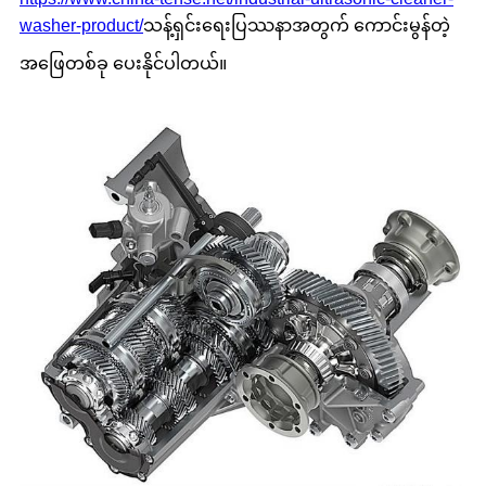
washer-product/
သန့်ရှင်းရေးပြဿနာအတွက် ကောင်းမွန်တဲ့
အဖြေတစ်ခု ပေးနိုင်ပါတယ်။