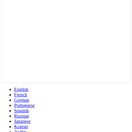
English
French
German
Portuguese
Spanish
Russian
Japanese
Korean
Arabic