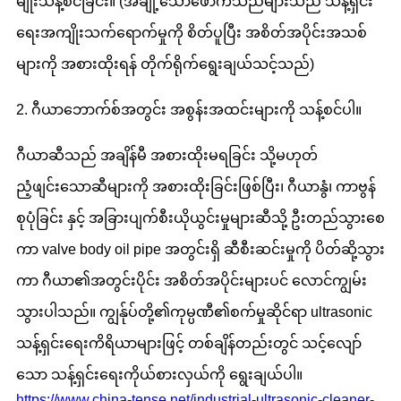
မျိုးသန့်စင်ခြင်း။ (အချို့သောဖောက်သည်များသည် သန့်ရှင်း
ရေးအကျိုးသက်ရောက်မှုကို စိတ်ပူပြီး အစိတ်အပိုင်းအသစ်
များကို အစားထိုးရန် တိုက်ရိုက်ရွေးချယ်သင့်သည်)
2. ဂီယာဘောက်စ်အတွင်း အစွန်းအထင်းများကို သန့်စင်ပါ။
ဂီယာဆီသည် အချိန်မီ အစားထိုးမရခြင်း သို့မဟုတ်
ညံ့ဖျင်းသောဆီများကို အစားထိုးခြင်းဖြစ်ပြီး၊ ဂီယာနွံ၊ ကာဗွန်
စုပုံခြင်း နှင့် အခြားပျက်စီးယိုယွင်းမှုများဆီသို့ ဦးတည်သွားစေ
ကာ valve body oil pipe အတွင်းရှိ ဆီစီးဆင်းမှုကို ပိတ်ဆို့သွား
ကာ ဂီယာ၏အတွင်းပိုင်း အစိတ်အပိုင်းများပင် လောင်ကျွမ်း
သွားပါသည်။ ကျွန်ုပ်တို့၏ကုမ္ပဏီ၏စက်မှုဆိုင်ရာ ultrasonic
သန့်ရှင်းရေးကိရိယာများဖြင့် တစ်ချိန်တည်းတွင် သင့်လျော်
သော သန့်ရှင်းရေးကိုယ်စားလှယ်ကို ရွေးချယ်ပါ။
https://www.china-tense.net/industrial-ultrasonic-cleaner-