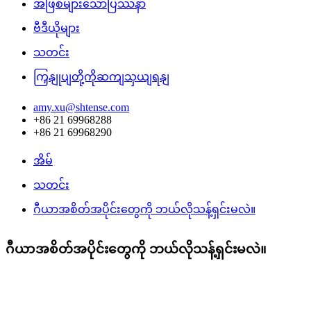
အဖြစ်များသောပြဿနာ
ဗီဒီယိုများ
သတင်း
ကြှနျုပျတို့ကိုဆကျသှယျရနျ
amy.xu@shtense.com
+86 21 69968288
+86 21 69968290
အိမ်
သတင်း
ဂီယာအစိတ်အပိုင်းတွေကို ဘယ်လိုသန့်ရှင်းမလဲ။
ဂီယာအစိတ်အပိုင်းတွေကို ဘယ်လိုသန့်ရှင်းမလဲ။