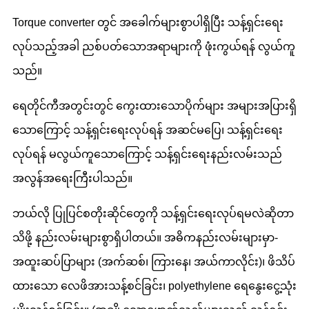
Torque converter တွင် အခေါက်များစွာပါရှိပြီး သန့်ရှင်းရေး
လုပ်သည့်အခါ ညစ်ပတ်သောအရာများကို ဖုံးကွယ်ရန် လွယ်ကူ
သည်။
ရေတိုင်ကီအတွင်းတွင် ကွေးထားသောပိုက်များ အများအပြားရှိ
သောကြောင့် သန့်ရှင်းရေးလုပ်ရန် အဆင်မပြေ၊ သန့်ရှင်းရေး
လုပ်ရန် မလွယ်ကူသောကြောင့် သန့်ရှင်းရေးနည်းလမ်းသည်
အလွန်အရေးကြီးပါသည်။
ဘယ်လို ပြုပြင်စတိုးဆိုင်တွေကို သန့်ရှင်းရေးလုပ်ရမလဲဆိုတာ
သိဖို့ နည်းလမ်းများစွာရှိပါတယ်။ အဓိကနည်းလမ်းများမှာ-
အထူးဆပ်ပြာများ (အက်ဆစ်၊ ကြားနေ၊ အယ်ကာလိုင်း)၊ ဖိသိပ်
ထားသော လေဖိအားသန့်စင်ခြင်း၊ polyethylene ရေနွေးငွေ့သုံး