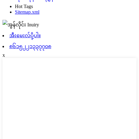
Hot Tags
Sitemap.xml
အီးမေးလ်ပို့ပါ။
၈၆၁၅၂၂၁၃၃၇၇၀၈
x