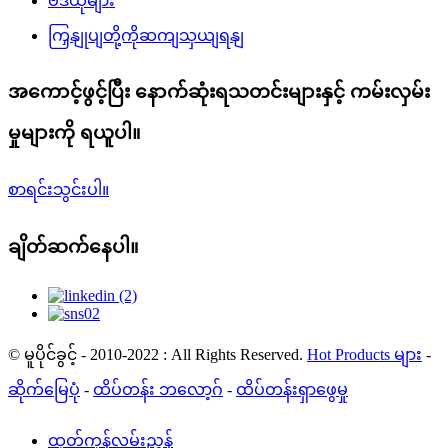
ဗီဒီယိုများ
ကြှနျုပျတို့ကိုဆကျသှယျရနျ
အကောင့်ဖွင့်ပြီး နောက်ဆုံးရသတင်းများနှင့် ကမ်းလှမ်း
မှုများကို ရယူပါ။
စာရင်းသွင်းပါ။
ချိတ်ဆက်နေပါ။
© မူပိုင်ခွင့် - 2010-2022 : All Rights Reserved.
Hot Products များ
-
ဆိုက်မြေပုံ
-
ထိပ်တန်း ဘလော့ဂ်
-
ထိပ်တန်းရှာဖွေမှု
ထုတ်ကုန်လမ်းညွှန်