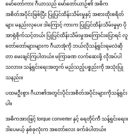
မော်တော်ကား ဂီယာသည် မော်တော်ယာဉ်၏ အဓိက
အစိတ်အပိုင်းဖြစ်ပြီး ပြုပြင်ထိန်းသိမ်းမှုနှင့် အစားထိုးစရိတ်
များ မနည်းလှပေ။ ဒါကြောင့် ကားက ပြုပြင်ထိန်းသိမ်းမှုမှာ ပို
အာရုံစိုက်သင့်တယ်၊ ပြုပြင်ထိန်းသိမ်းမှုအကြောင်းပြောရင် လူ
တော်တော်များများက ဂီယာအုံကို ဘယ်လိုသန့်ရှင်းရမလဲဆို
တာ မေးချင်ကြပါတယ်။ မကြာခဏ လက်ဆေးဖို့ လိုအပ်ပါ
သလား။ သန့်ရှင်းရေးအတွက် မည်သည့်ပစ္စည်းကို အသုံးပြု
သနည်း။
ပထမဦးစွာ၊ ဂီယာ၏အတွင်းပိုင်းအစိတ်အပိုင်းများကိုသန့်ရှင်း
ပါ။
အဓိကအားဖြင့် torque converter နှင့် ရေတိုင်ကီ သန့်ရှင်းရေး။
ဒါပေမယ့် နှစ်ခုလုံးက အတော်လေး ခက်ခဲပါတယ်။