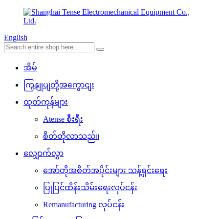
English
အိမ်
ကြှနျုပျတို့အကွောငျး
ထုတ်ကုန်များ
Atense စီးရီး
စိတ်တိုလာသည်။
လျှောက်လွှာ
အော်တိုအစိတ်အပိုင်းများ သန့်ရှင်းရေး
ပြုပြင်ထိန်းသိမ်းရေးလုပ်ငန်း
Remanufacturing လုပ်ငန်း