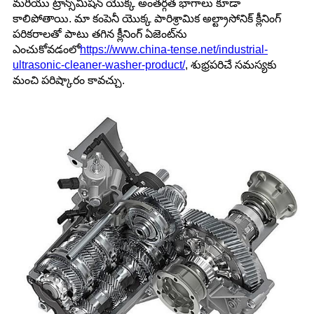
మరియు ట్రాన్స్‌మిషన్ యొక్క అంతర్గత భాగాలు కూడా
కాలిపోతాయి. మా కంపెనీ యొక్క పారిశ్రామిక అల్ట్రాసోనిక్ క్లీనింగ్
పరికరాలతో పాటు తగిన క్లీనింగ్ ఏజెంట్‌ను
ఎంచుకోవడంలో
https://www.china-tense.net/industrial-
ultrasonic-cleaner-washer-product/
, శుభ్రపరిచే సమస్యకు
మంచి పరిష్కారం కావచ్చు.