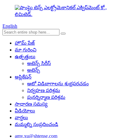
English
హొమ్ పేజ్
మా గురించి
ఉత్పత్తులు
అటెన్స్ సిరీస్
అటెన్స్
అప్లికేషన్
ఆటో విడిభాగాలను శుభ్రపరచడం
నిర్వహణ పరిశ్రమ
పునర్నిర్మాణ పరిశ్రమ
సాధారణ సమస్య
వీడియోలు
వార్తలు
మమ్మల్ని సంప్రదించండి
amy.xu@shtense.com