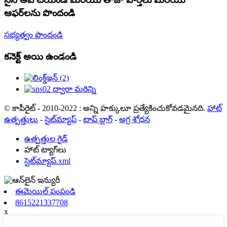
ఆఫర్‌లను పొందండి
సభ్యత్వం పొందండి
కనెక్ట్ అయి ఉండండి
© కాపీరైట్ - 2010-2022 : అన్ని హక్కులూ ప్రత్యేకించుకోవడమైనది.
హాట్
ఉత్పత్తులు
-
సైట్‌మ్యాప్
-
టాప్ బ్లాగ్
-
అగ్ర శోధన
ఉత్పత్తుల గైడ్
హాట్ ట్యాగ్‌లు
సైట్‌మ్యాప్.xml
ఈమెయిల్ పంపండి
8615221337708
x