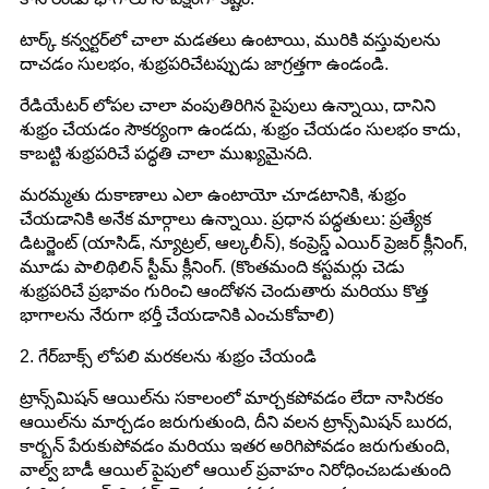
టార్క్ కన్వర్టర్‌లో చాలా మడతలు ఉంటాయి, మురికి వస్తువులను
దాచడం సులభం, శుభ్రపరిచేటప్పుడు జాగ్రత్తగా ఉండండి.
రేడియేటర్ లోపల చాలా వంపుతిరిగిన పైపులు ఉన్నాయి, దానిని
శుభ్రం చేయడం సౌకర్యంగా ఉండదు, శుభ్రం చేయడం సులభం కాదు,
కాబట్టి శుభ్రపరిచే పద్ధతి చాలా ముఖ్యమైనది.
మరమ్మతు దుకాణాలు ఎలా ఉంటాయో చూడటానికి, శుభ్రం
చేయడానికి అనేక మార్గాలు ఉన్నాయి. ప్రధాన పద్ధతులు: ప్రత్యేక
డిటర్జెంట్ (యాసిడ్, న్యూట్రల్, ఆల్కలీన్), కంప్రెస్డ్ ఎయిర్ ప్రెజర్ క్లీనింగ్,
మూడు పాలిథిలిన్ స్టీమ్ క్లీనింగ్. (కొంతమంది కస్టమర్లు చెడు
శుభ్రపరిచే ప్రభావం గురించి ఆందోళన చెందుతారు మరియు కొత్త
భాగాలను నేరుగా భర్తీ చేయడానికి ఎంచుకోవాలి)
2. గేర్‌బాక్స్ లోపలి మరకలను శుభ్రం చేయండి
ట్రాన్స్‌మిషన్ ఆయిల్‌ను సకాలంలో మార్చకపోవడం లేదా నాసిరకం
ఆయిల్‌ను మార్చడం జరుగుతుంది, దీని వలన ట్రాన్స్‌మిషన్ బురద,
కార్బన్ పేరుకుపోవడం మరియు ఇతర అరిగిపోవడం జరుగుతుంది,
వాల్వ్ బాడీ ఆయిల్ పైపులో ఆయిల్ ప్రవాహం నిరోధించబడుతుంది