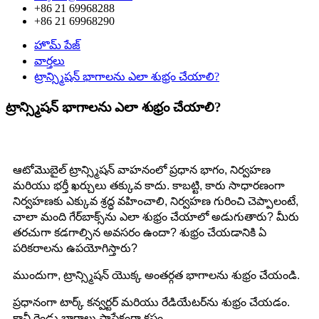
+86 21 69968288
+86 21 69968290
హొమ్ పేజ్
వార్తలు
ట్రాన్స్మిషన్ భాగాలను ఎలా శుభ్రం చేయాలి?
ట్రాన్స్మిషన్ భాగాలను ఎలా శుభ్రం చేయాలి?
ఆటోమొబైల్ ట్రాన్స్మిషన్ వాహనంలో ప్రధాన భాగం, నిర్వహణ
మరియు భర్తీ ఖర్చులు తక్కువ కాదు. కాబట్టి, కారు సాధారణంగా
నిర్వహణకు ఎక్కువ శ్రద్ధ వహించాలి, నిర్వహణ గురించి చెప్పాలంటే,
చాలా మంది గేర్‌బాక్స్‌ను ఎలా శుభ్రం చేయాలో అడుగుతారు? మీరు
తరచుగా కడగాల్సిన అవసరం ఉందా? శుభ్రం చేయడానికి ఏ
పరికరాలను ఉపయోగిస్తారు?
ముందుగా, ట్రాన్స్మిషన్ యొక్క అంతర్గత భాగాలను శుభ్రం చేయండి.
ప్రధానంగా టార్క్ కన్వర్టర్ మరియు రేడియేటర్‌ను శుభ్రం చేయడం.
కానీ రెండు భాగాలు సాపేక్షంగా కష్టం.