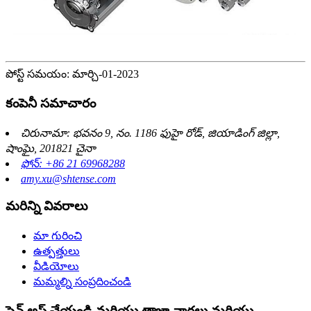
పోస్ట్ సమయం: మార్చి-01-2023
కంపెనీ సమాచారం
చిరునామా: భవనం 9, నం. 1186 ఫుహై రోడ్, జియాడింగ్ జిల్లా,
షాంఘై, 201821 చైనా
ఫోన్: +86 21 69968288
amy.xu@shtense.com
మరిన్ని వివరాలు
మా గురించి
ఉత్పత్తులు
వీడియోలు
మమ్మల్ని సంప్రదించండి
సైన్ అప్ చేయండి మరియు తాజా వార్తలు మరియు