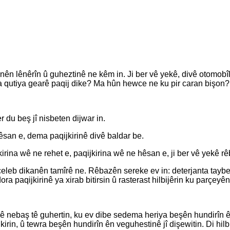
ên lênêrîn û guheztinê ne kêm in. Ji ber vê yekê, divê otomobîl
wa qutiya gearê paqij dike? Ma hûn hewce ne ku pir caran bişon? 
r du beş jî nisbeten dijwar in.
hêsan e, dema paqijkirinê divê baldar be.
rina wê ne rehet e, paqijkirina wê ne hêsan e, ji ber vê yekê rêb
eleb dikanên tamîrê ne. Rêbazên sereke ev in: deterjanta taybet (
dora paqijkirinê ya xirab bitirsin û rasterast hilbijêrin ku parçeyê
nê nebaş tê guhertin, ku ev dibe sedema heriya beşên hundirîn 
ngkirin, û tewra beşên hundirîn ên veguhestinê jî dişewitin. Di h