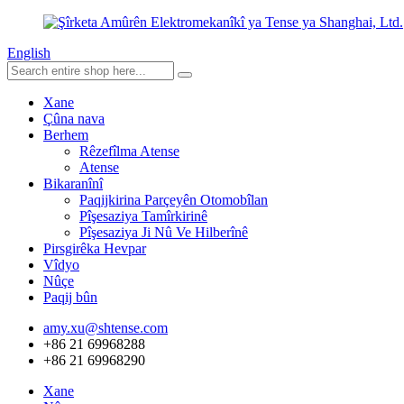
English
Xane
Çûna nava
Berhem
Rêzefîlma Atense
Atense
Bikaranînî
Paqijkirina Parçeyên Otomobîlan
Pîşesaziya Tamîrkirinê
Pîşesaziya Ji Nû Ve Hilberînê
Pirsgirêka Hevpar
Vîdyo
Nûçe
Paqij bûn
amy.xu@shtense.com
+86 21 69968288
+86 21 69968290
Xane