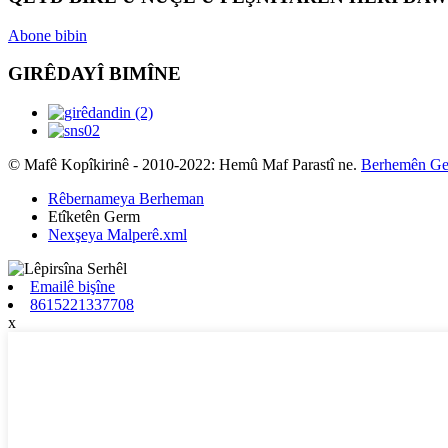
Abone bibin
GIRÊDAYÎ BIMÎNE
© Mafê Kopîkirinê - 2010-2022: Hemû Maf Parastî ne.
Berhemên G
Rêbernameya Berheman
Etîketên Germ
Nexşeya Malperê.xml
Emailê bişîne
8615221337708
x