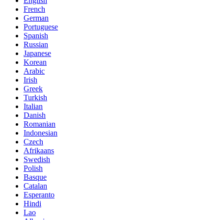
English
French
German
Portuguese
Spanish
Russian
Japanese
Korean
Arabic
Irish
Greek
Turkish
Italian
Danish
Romanian
Indonesian
Czech
Afrikaans
Swedish
Polish
Basque
Catalan
Esperanto
Hindi
Lao