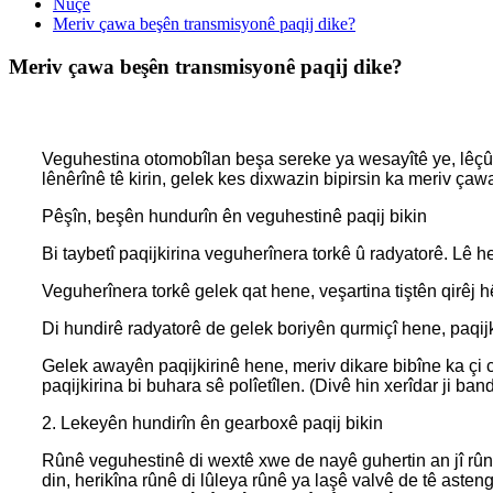
Nûçe
Meriv çawa beşên transmisyonê paqij dike?
Meriv çawa beşên transmisyonê paqij dike?
Veguhestina otomobîlan beşa sereke ya wesayîtê ye, lêçûn
lênêrînê tê kirin, gelek kes dixwazin bipirsin ka meriv ça
Pêşîn, beşên hundurîn ên veguhestinê paqij bikin
Bi taybetî paqijkirina veguherînera torkê û radyatorê. Lê he
Veguherînera torkê gelek qat hene, veşartina tiştên qirêj 
Di hundirê radyatorê de gelek boriyên qurmiçî hene, paqijki
Gelek awayên paqijkirinê hene, meriv dikare bibîne ka çi c
paqijkirina bi buhara sê polîetîlen. (Divê hin xerîdar ji ban
2. Lekeyên hundirîn ên gearboxê paqij bikin
Rûnê veguhestinê di wextê xwe de nayê guhertin an jî rû
din, herikîna rûnê di lûleya rûnê ya laşê valvê de tê aste