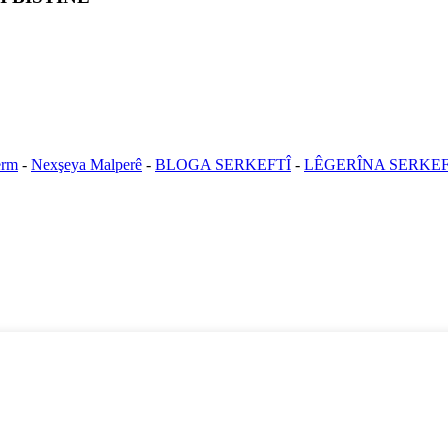
erm
-
Nexşeya Malperê
-
BLOGA SERKEFTÎ
-
LÊGERÎNA SERKEF