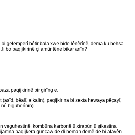
 bi gelemperî bêtir bala xwe bide lênêrînê, dema ku behsa
Ji bo paqijkirinê çi amûr têne bikar anîn?
aza paqijkirinê pir girîng e.
asîd, bêalî, alkalîn), paqijkirina bi zexta hewaya pêçayî,
n nû biguherînin)
ên veguhestinê, kombûna karbonê û xirabûn û şikestina
ilbijartina paqijkera guncaw de di heman demê de bi alavên