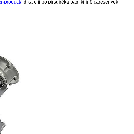
er-product/
, dikare ji bo pirsgirêka paqijkirinê çareseriyek