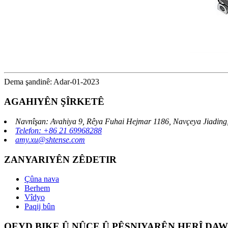
Dema şandinê: Adar-01-2023
AGAHIYÊN ŞÎRKETÊ
Navnîşan: Avahiya 9, Rêya Fuhai Hejmar 1186, Navçeya Jiading
Telefon: +86 21 69968288
amy.xu@shtense.com
ZANYARIYÊN ZÊDETIR
Çûna nava
Berhem
Vîdyo
Paqij bûn
QEYD BIKE Û NÛÇE Û PÊŞNIYARÊN HERÎ DAWÎ