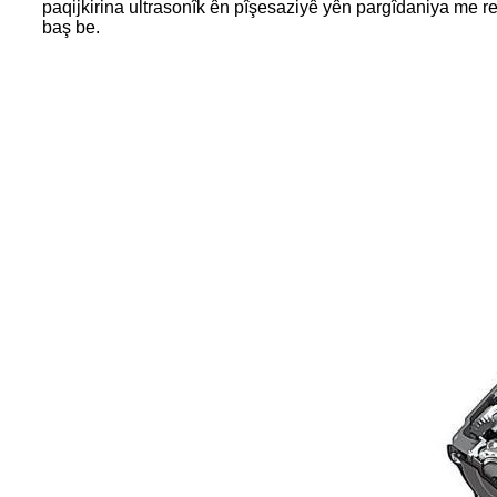
paqijkirina ultrasonîk ên pîşesaziyê yên pargîdaniya me re
baş be.