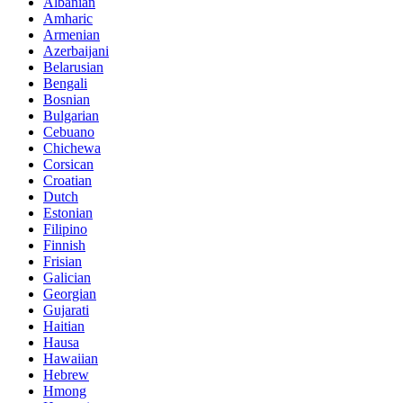
Albanian
Amharic
Armenian
Azerbaijani
Belarusian
Bengali
Bosnian
Bulgarian
Cebuano
Chichewa
Corsican
Croatian
Dutch
Estonian
Filipino
Finnish
Frisian
Galician
Georgian
Gujarati
Haitian
Hausa
Hawaiian
Hebrew
Hmong