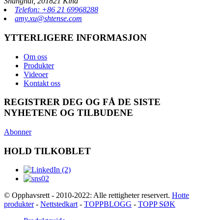
Shanghai, 201821 Kina
Telefon: +86 21 69968288
amy.xu@shtense.com
YTTERLIGERE INFORMASJON
Om oss
Produkter
Videoer
Kontakt oss
REGISTRER DEG OG FÅ DE SISTE
NYHETENE OG TILBUDENE
Abonner
HOLD TILKOBLET
© Opphavsrett - 2010-2022: Alle rettigheter reservert.
Hotte
produkter
-
Nettstedkart
-
TOPPBLOGG
-
TOPP SØK