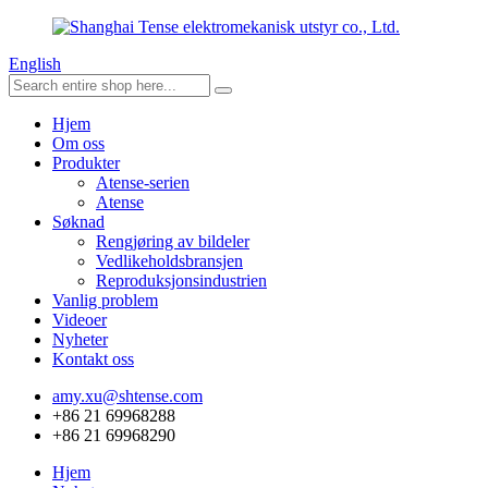
English
Hjem
Om oss
Produkter
Atense-serien
Atense
Søknad
Rengjøring av bildeler
Vedlikeholdsbransjen
Reproduksjonsindustrien
Vanlig problem
Videoer
Nyheter
Kontakt oss
amy.xu@shtense.com
+86 21 69968288
+86 21 69968290
Hjem