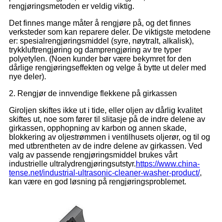
rengjøringsmetoden er veldig viktig.
Det finnes mange måter å rengjøre på, og det finnes
verksteder som kan reparere deler. De viktigste metodene
er: spesialrengjøringsmiddel (syre, nøytralt, alkalisk),
trykkluftrengjøring og damprengjøring av tre typer
polyetylen. (Noen kunder bør være bekymret for den
dårlige rengjøringseffekten og velge å bytte ut deler med
nye deler).
2. Rengjør de innvendige flekkene på girkassen
Giroljen skiftes ikke ut i tide, eller oljen av dårlig kvalitet
skiftes ut, noe som fører til slitasje på de indre delene av
girkassen, opphopning av karbon og annen skade,
blokkering av oljestrømmen i ventilhusets oljerør, og til og
med utbrentheten av de indre delene av girkassen. Ved
valg av passende rengjøringsmiddel brukes vårt
industrielle ultralydrengjøringsutstyr.
https://www.china-
tense.net/industrial-ultrasonic-cleaner-washer-product/
,
kan være en god løsning på rengjøringsproblemet.