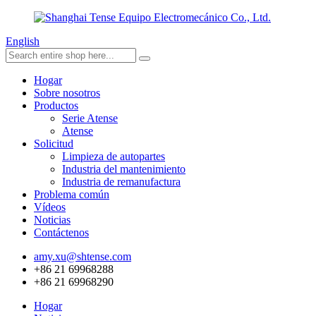
English
Hogar
Sobre nosotros
Productos
Serie Atense
Atense
Solicitud
Limpieza de autopartes
Industria del mantenimiento
Industria de remanufactura
Problema común
Vídeos
Noticias
Contáctenos
amy.xu@shtense.com
+86 21 69968288
+86 21 69968290
Hogar