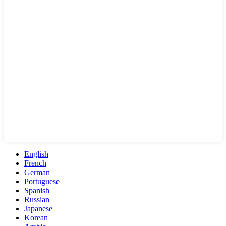
English
French
German
Portuguese
Spanish
Russian
Japanese
Korean