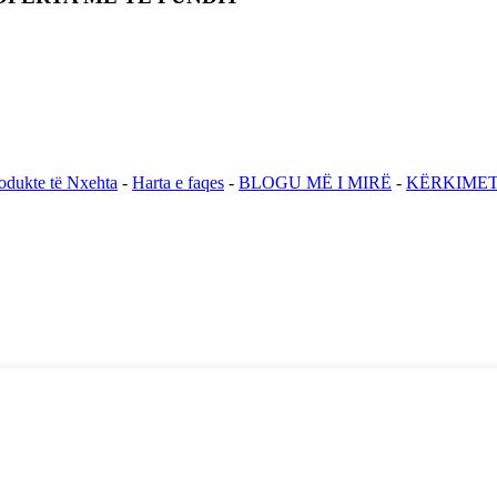
odukte të Nxehta
-
Harta e faqes
-
BLOGU MË I MIRË
-
KËRKIMET