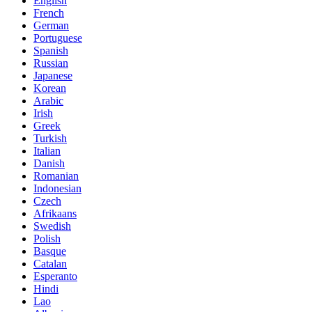
English
French
German
Portuguese
Spanish
Russian
Japanese
Korean
Arabic
Irish
Greek
Turkish
Italian
Danish
Romanian
Indonesian
Czech
Afrikaans
Swedish
Polish
Basque
Catalan
Esperanto
Hindi
Lao