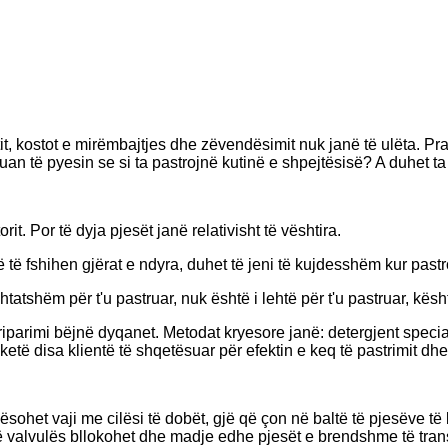
tit, kostot e mirëmbajtjes dhe zëvendësimit nuk janë të ulëta. 
an të pyesin se si ta pastrojnë kutinë e shpejtësisë? A duhet t
orit. Por të dyja pjesët janë relativisht të vështira.
ë të fshihen gjërat e ndyra, duhet të jeni të kujdesshëm kur pastr
shtatshëm për t'u pastruar, nuk është i lehtë për t'u pastruar, k
iparimi bëjnë dyqanet. Metodat kryesore janë: detergjent special 
 ketë disa klientë të shqetësuar për efektin e keq të pastrimit d
sohet vaji me cilësi të dobët, gjë që çon në baltë të pjesëve t
it të valvulës bllokohet dhe madje edhe pjesët e brendshme të tran