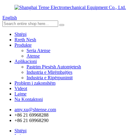
English
Shtëpi
Rreth Nesh
Produkte
Seria Atense
Atense
Aplikacioni
Pastrim Pjesësh Automjetesh
Industria e Mirëmbajtjes
Industria e Ripërpunimit
Problem i zakonshëm
Videot
Lajme
Na Kontaktoni
amy.xu@shtense.com
+86 21 69968288
+86 21 69968290
Shtëpi