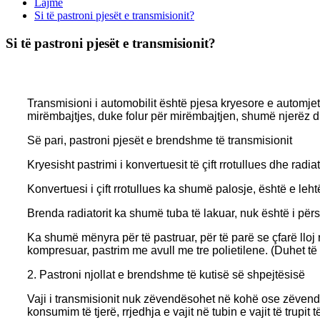
Lajme
Si të pastroni pjesët e transmisionit?
Si të pastroni pjesët e transmisionit?
Transmisioni i automobilit është pjesa kryesore e automje
mirëmbajtjes, duke folur për mirëmbajtjen, shumë njerëz du
Së pari, pastroni pjesët e brendshme të transmisionit
Kryesisht pastrimi i konvertuesit të çift rrotullues dhe radiat
Konvertuesi i çift rrotullues ka shumë palosje, është e leht
Brenda radiatorit ka shumë tuba të lakuar, nuk është i për
Ka shumë mënyra për të pastruar, për të parë se çfarë lloj r
kompresuar, pastrim me avull me tre polietilene. (Duhet të
2. Pastroni njollat e brendshme të kutisë së shpejtësisë
Vaji i transmisionit nuk zëvendësohet në kohë ose zëvendë
konsumim të tjerë, rrjedhja e vajit në tubin e vajit të trup