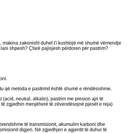
Pra, makina zakonisht duhet t'i kushtojë më shumë vëmendje
a lani shpesh? Çfarë pajisjesh përdoren për pastrim?
oni.
ështu që metoda e pastrimit është shumë e rëndësishme.
(acid, neutral, alkalin), pastrim me presion ajri të
he të zgjedhin menjëherë të zëvendësojnë pjesët e reja)
ë brendshme të transmisionit, akumulim karboni dhe
smisionit digjen. Në zgjedhjen e agjentit të duhur të