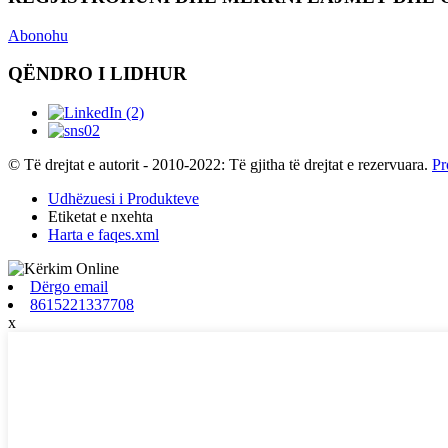
Abonohu
QËNDRO I LIDHUR
© Të drejtat e autorit - 2010-2022: Të gjitha të drejtat e rezervuara.
Pr
Udhëzuesi i Produkteve
Etiketat e nxehta
Harta e faqes.xml
Dërgo email
8615221337708
x