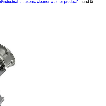
t/industrial-ultrasonic-cleaner-washer-product/
, mund të