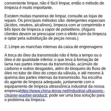
conveniente limpar, não é fácil limpar, então o método de
limpeza é muito importante.
Existem muitas maneiras de limpar, consulte as lojas de
reparo. Os principais métodos são: detergentes especiais
(ácidos, neutros, alcalinos), limpeza com ar comprimido e
três tipos de limpeza a vapor de polietileno. (Alguns
clientes devem se preocupar com o efeito ruim da limpeza
e optar pela substituição de peças novas.)
2. Limpe as manchas internas da caixa de engrenagens
A troca do óleo da transmissão não é feita a tempo ou o
óleo é de qualidade inferior, o que leva à formação de
lama nas partes internas da transmissão, acúmulo de
carbono e outros desgastes, além do bloqueio do fluxo de
óleo no tubo de óleo do corpo da válvula, e até mesmo à
queima das partes internas da transmissão. Na escolha
do agente de limpeza adequado, juntamente com o
equipamento de limpeza ultrassônica industrial da nossa
empresa
https://www.china-tense.net/industrial-ultrasonic-
cleaner-washer-product/
, pode ser uma boa solução para
o problema da limpeza.