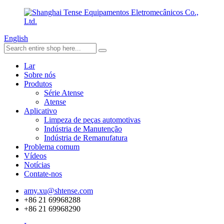
English
Lar
Sobre nós
Produtos
Série Atense
Atense
Aplicativo
Limpeza de peças automotivas
Indústria de Manutenção
Indústria de Remanufatura
Problema comum
Vídeos
Notícias
Contate-nos
amy.xu@shtense.com
+86 21 69968288
+86 21 69968290