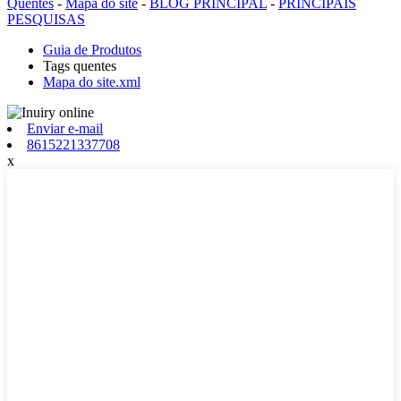
Quentes
-
Mapa do site
-
BLOG PRINCIPAL
-
PRINCIPAIS
PESQUISAS
Guia de Produtos
Tags quentes
Mapa do site.xml
Enviar e-mail
8615221337708
x