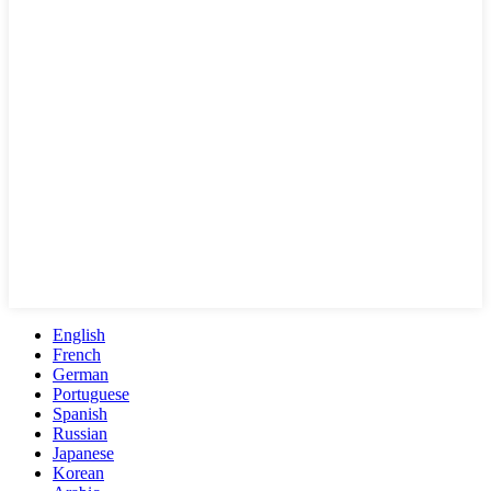
English
French
German
Portuguese
Spanish
Russian
Japanese
Korean