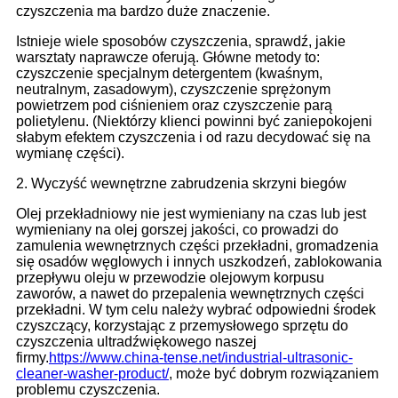
czyszczenia ma bardzo duże znaczenie.
Istnieje wiele sposobów czyszczenia, sprawdź, jakie
warsztaty naprawcze oferują. Główne metody to:
czyszczenie specjalnym detergentem (kwaśnym,
neutralnym, zasadowym), czyszczenie sprężonym
powietrzem pod ciśnieniem oraz czyszczenie parą
polietylenu. (Niektórzy klienci powinni być zaniepokojeni
słabym efektem czyszczenia i od razu decydować się na
wymianę części).
2. Wyczyść wewnętrzne zabrudzenia skrzyni biegów
Olej przekładniowy nie jest wymieniany na czas lub jest
wymieniany na olej gorszej jakości, co prowadzi do
zamulenia wewnętrznych części przekładni, gromadzenia
się osadów węglowych i innych uszkodzeń, zablokowania
przepływu oleju w przewodzie olejowym korpusu
zaworów, a nawet do przepalenia wewnętrznych części
przekładni. W tym celu należy wybrać odpowiedni środek
czyszczący, korzystając z przemysłowego sprzętu do
czyszczenia ultradźwiękowego naszej
firmy.
https://www.china-tense.net/industrial-ultrasonic-
cleaner-washer-product/
, może być dobrym rozwiązaniem
problemu czyszczenia.