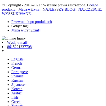
© Copyright - 2010-2022 : Wszelkie prawa zastrzeżone.
Gorące
produkty
-
Mapa witryny
-
NAJLEPSZY BLOG
-
NAJCZĘŚCIEJ
WYSZUKIWANE
Przewodnik po produktach
Gorące tagi
Mapa witryny.xml
Wyślij e-mail
8615221337708
x
English
French
German
Portuguese
Spanish
Russian
Japanese
Korean
Arabic
Irish
Greek
Turkish