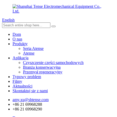
English
Dom
O nas
Produkty
Seria Atense
Atense
Aplikacja
Czyszczenie części samochodowych
Branża konserwacyjna
Przemysł regeneracyjny
Typowy problem
Filmy
Aktualności
Skontaktuj się z nami
amy.xu@shtense.com
+86 21 69968288
+86 21 69968290