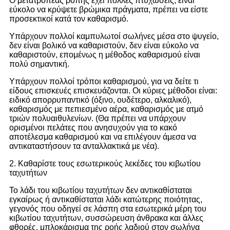
Ο μετατροπέας ροπής έχει πολλές πτυχώσεις, είναι
εύκολο να κρύψετε βρώμικα πράγματα, πρέπει να είστε
προσεκτικοί κατά τον καθαρισμό.
Υπάρχουν πολλοί καμπυλωτοί σωλήνες μέσα στο ψυγείο,
δεν είναι βολικό να καθαριστούν, δεν είναι εύκολο να
καθαριστούν, επομένως η μέθοδος καθαρισμού είναι
πολύ σημαντική.
Υπάρχουν πολλοί τρόποι καθαρισμού, για να δείτε τι
είδους επισκευές επισκευάζονται. Οι κύριες μέθοδοι είναι:
ειδικό απορρυπαντικό (όξινο, ουδέτερο, αλκαλικό),
καθαρισμός με πεπιεσμένο αέρα, καθαρισμός με ατμό
τριών πολυαιθυλενίων. (Θα πρέπει να υπάρχουν
ορισμένοι πελάτες που ανησυχούν για το κακό
αποτέλεσμα καθαρισμού και να επιλέγουν άμεσα να
αντικαταστήσουν τα ανταλλακτικά με νέα).
2. Καθαρίστε τους εσωτερικούς λεκέδες του κιβωτίου
ταχυτήτων
Το λάδι του κιβωτίου ταχυτήτων δεν αντικαθίσταται
εγκαίρως ή αντικαθίσταται λάδι κατώτερης ποιότητας,
γεγονός που οδηγεί σε λάσπη στα εσωτερικά μέρη του
κιβωτίου ταχυτήτων, συσσώρευση άνθρακα και άλλες
φθορές, μπλοκάρισμα της ροής λαδιού στον σωλήνα