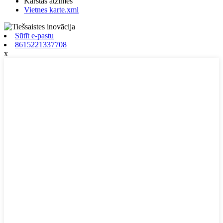
Karstās atzīmes
Vietnes karte.xml
Sūtīt e-pastu
8615221337708
x