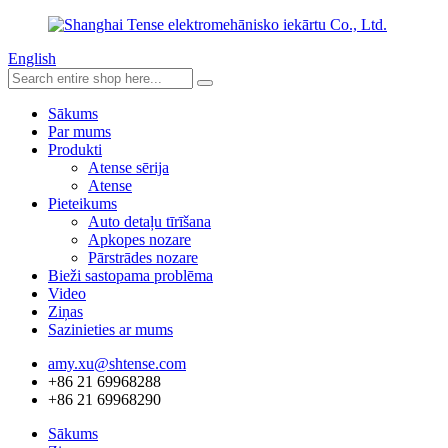
English
Sākums
Par mums
Produkti
Atense sērija
Atense
Pieteikums
Auto detaļu tīrīšana
Apkopes nozare
Pārstrādes nozare
Bieži sastopama problēma
Video
Ziņas
Sazinieties ar mums
amy.xu@shtense.com
+86 21 69968288
+86 21 69968290
Sākums