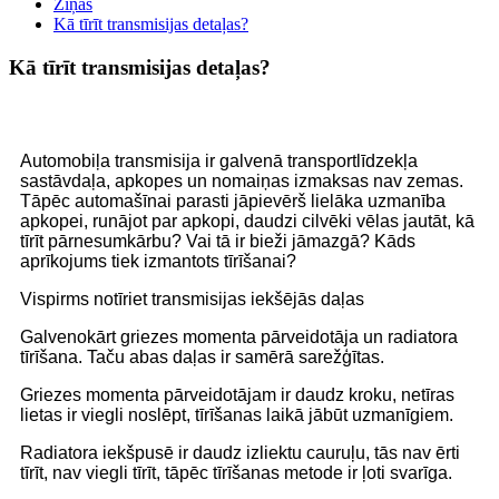
Ziņas
Kā tīrīt transmisijas detaļas?
Kā tīrīt transmisijas detaļas?
Automobiļa transmisija ir galvenā transportlīdzekļa
sastāvdaļa, apkopes un nomaiņas izmaksas nav zemas.
Tāpēc automašīnai parasti jāpievērš lielāka uzmanība
apkopei, runājot par apkopi, daudzi cilvēki vēlas jautāt, kā
tīrīt pārnesumkārbu? Vai tā ir bieži jāmazgā? Kāds
aprīkojums tiek izmantots tīrīšanai?
Vispirms notīriet transmisijas iekšējās daļas
Galvenokārt griezes momenta pārveidotāja un radiatora
tīrīšana. Taču abas daļas ir samērā sarežģītas.
Griezes momenta pārveidotājam ir daudz kroku, netīras
lietas ir viegli noslēpt, tīrīšanas laikā jābūt uzmanīgiem.
Radiatora iekšpusē ir daudz izliektu cauruļu, tās nav ērti
tīrīt, nav viegli tīrīt, tāpēc tīrīšanas metode ir ļoti svarīga.