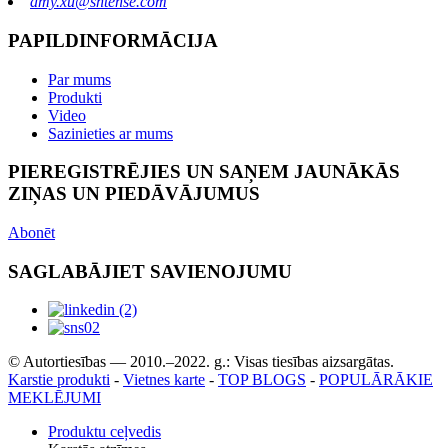
amy.xu@shtense.com
PAPILDINFORMĀCIJA
Par mums
Produkti
Video
Sazinieties ar mums
PIEREGISTRĒJIES UN SAŅEM JAUNĀKĀS
ZIŅAS UN PIEDĀVĀJUMUS
Abonēt
SAGLABĀJIET SAVIENOJUMU
© Autortiesības — 2010.–2022. g.: Visas tiesības aizsargātas.
Karstie produkti
-
Vietnes karte
-
TOP BLOGS
-
POPULĀRĀKIE
MEKLĒJUMI
Produktu ceļvedis