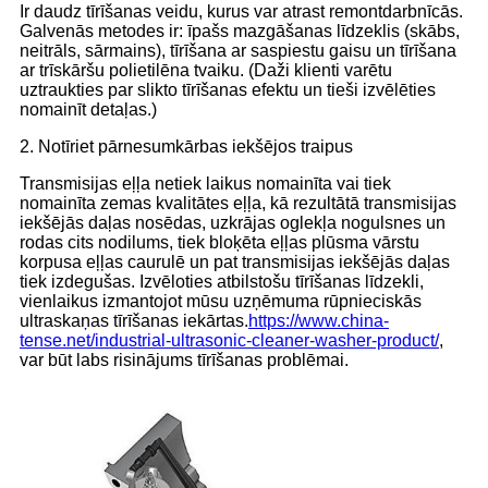
Ir daudz tīrīšanas veidu, kurus var atrast remontdarbnīcās.
Galvenās metodes ir: īpašs mazgāšanas līdzeklis (skābs,
neitrāls, sārmains), tīrīšana ar saspiestu gaisu un tīrīšana
ar trīskāršu polietilēna tvaiku. (Daži klienti varētu
uztraukties par slikto tīrīšanas efektu un tieši izvēlēties
nomainīt detaļas.)
2. Notīriet pārnesumkārbas iekšējos traipus
Transmisijas eļļa netiek laikus nomainīta vai tiek
nomainīta zemas kvalitātes eļļa, kā rezultātā transmisijas
iekšējās daļas nosēdas, uzkrājas oglekļa nogulsnes un
rodas cits nodilums, tiek bloķēta eļļas plūsma vārstu
korpusa eļļas caurulē un pat transmisijas iekšējās daļas
tiek izdegušas. Izvēloties atbilstošu tīrīšanas līdzekli,
vienlaikus izmantojot mūsu uzņēmuma rūpnieciskās
ultraskaņas tīrīšanas iekārtas.
https://www.china-
tense.net/industrial-ultrasonic-cleaner-washer-product/
,
var būt labs risinājums tīrīšanas problēmai.