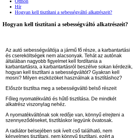
Otthon
Hír
Hogyan kell tisztítani a sebességváltó alkatrészeit?
Hogyan kell tisztítani a sebességváltó alkatrészeit?
Az autó sebességváltója a jármű fő része, a karbantartási
és csereköltségek nem alacsonyak. Tehát az autónak
általában nagyobb figyelmet kell fordítania a
karbantartásra, a karbantartásról beszélve sokan kérdezik,
hogyan kell tisztítani a sebességváltót? Gyakran kell
mosni? Milyen eszközöket használnak a tisztításhoz?
Először tisztítsa meg a sebességváltó belső részeit
Főleg nyomatékváltó és hűtő tisztítása. De mindkét
alkatrész viszonylag nehéz.
A nyomatékváltónak sok redője van, könnyű elrejteni a
szennyeződéseket, tisztításkor legyünk óvatosak.
A radiátor belsejében sok ívelt cső található, nem
kényelmes tisztítani, nem könnyű tisztítani, ezért a