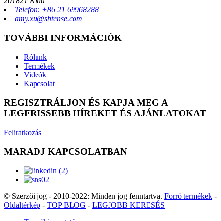
201821 Kína
Telefon: +86 21 69968288
amy.xu@shtense.com
TOVÁBBI INFORMÁCIÓK
Rólunk
Termékek
Videók
Kapcsolat
REGISZTRÁLJON ÉS KAPJA MEG A
LEGFRISSEBB HÍREKET ÉS AJÁNLATOKAT
Feliratkozás
MARADJ KAPCSOLATBAN
© Szerzői jog - 2010-2022: Minden jog fenntartva.
Forró termékek
-
Oldaltérkép
-
TOP BLOG
-
LEGJOBB KERESÉS