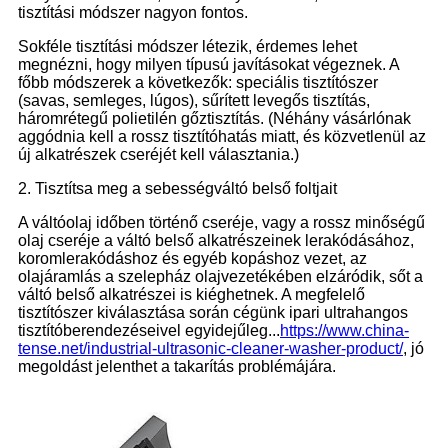
tisztítási módszer nagyon fontos.
Sokféle tisztítási módszer létezik, érdemes lehet
megnézni, hogy milyen típusú javításokat végeznek. A
főbb módszerek a következők: speciális tisztítószer
(savas, semleges, lúgos), sűrített levegős tisztítás,
háromrétegű polietilén gőztisztítás. (Néhány vásárlónak
aggódnia kell a rossz tisztítóhatás miatt, és közvetlenül az
új alkatrészek cseréjét kell választania.)
2. Tisztítsa meg a sebességváltó belső foltjait
A váltóolaj időben történő cseréje, vagy a rossz minőségű
olaj cseréje a váltó belső alkatrészeinek lerakódásához,
koromlerakódáshoz és egyéb kopáshoz vezet, az
olajáramlás a szelepház olajvezetékében elzáródik, sőt a
váltó belső alkatrészei is kiéghetnek. A megfelelő
tisztítószer kiválasztása során cégünk ipari ultrahangos
tisztítóberendezéseivel egyidejűleg...
https://www.china-
tense.net/industrial-ultrasonic-cleaner-washer-product/
, jó
megoldást jelenthet a takarítás problémájára.