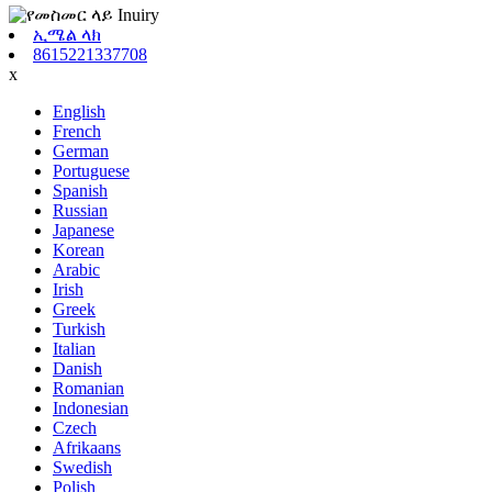
ኢሜል ላክ
8615221337708
x
English
French
German
Portuguese
Spanish
Russian
Japanese
Korean
Arabic
Irish
Greek
Turkish
Italian
Danish
Romanian
Indonesian
Czech
Afrikaans
Swedish
Polish