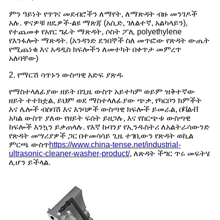
ምን ዓይነት የጥገና መደብሮችን ለማየት, ለማጽዳት ብዙ መንገዶች
አሉ. ዋናዎቹ ዘዴዎች-ልዩ ማጽጃ (አሲድ, ገለልተኛ, አልካላይን),
የተጨመቀ የአየር ግፊት ማጽዳት, ሶስት ፖሊ polyethylene
የእንፋሎት ማጽዳት. (አንዳንድ ደንበኞች ስለ መጥፎው የጽዳት ውጤት
የሚጨነቁ እና አዳዲስ ክፍሎችን ለመተካት በቀጥታ መምረጥ
አለባቸው)
2. የማርሽ ሳጥኑን ውስጣዊ እድፍ ያጽዱ
የማስተላለፊያው ዘይት በጊዜ ውስጥ አይተካም ወይም ዝቅተኛው
ዘይት ተተክቷል, ይህም ወደ ማስተላለፊያው ጭቃ, የካርቦን ክምችት
እና ሌሎች ብስባሽ እና እንባዎች ውስጣዊ ክፍሎች ይመራል, በቫልቭ
አካል ውስጥ ያለው የዘይት ፍሰት ይዘጋሉ, እና የስርጭቱ ውስጣዊ
ክፍሎች እንኳን ይቃጠላሉ. የእኛ ኩባንያ የኢንዱስትሪ ለአልትራሳውንድ
የጽዳት መሣሪያዎች ጋር በተመሳሳይ ጊዜ ተገቢውን የጽዳት ወኪል
ምርጫ ውስጥ
https://www.china-tense.net/industrial-
ultrasonic-cleaner-washer-product/
, ለጽዳት ችግር ጥሩ መፍትሄ
ሊሆን ይችላል.