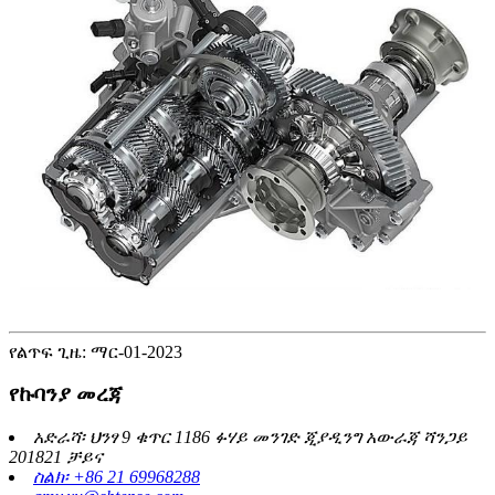
የልጥፍ ጊዜ: ማር-01-2023
የኩባንያ መረጃ
አድራሻ፡ ህንፃ 9 ቁጥር 1186 ፉሃይ መንገድ ጂያዲንግ አውራጃ ሻንጋይ
201821 ቻይና
ስልክ፡ +86 21 69968288