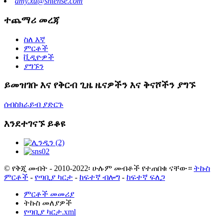
amy.xu@shtense.com
ተጨማሪ መረጃ
ስለ እኛ
ምርቶች
ቪዲዮዎች
ያግኙን
ይመዝገቡ እና የቅርብ ጊዜ ዜናዎችን እና ቅናሾችን ያግኙ
ሰብስክራይብ ያድርጉ
እንደተገናኙ ይቆዩ
© የቅጂ መብት - 2010-2022፡ ሁሉም መብቶች የተጠበቁ ናቸው።
ትኩስ
ምርቶች
-
የጣቢያ ካርታ
-
ከፍተኛ ብሎግ
-
ከፍተኛ ፍለጋ
ምርቶች መመሪያ
ትኩስ መለያዎች
የጣቢያ ካርታ.xml