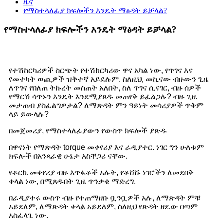
ዜና
የማስተላለፊያ ክፍሎችን እንዴት ማፅዳት ይቻላል?
የማስተላለፊያ ክፍሎችን እንዴት ማፅዳት ይቻላል?
የተሽከርካሪዎች ስርጭት የተሽከርካሪው ዋና አካል ነው, የጥገና እና
የመተካት ወጪዎች ዝቅተኛ አይደሉም. ስለዚህ, መኪናው ብዙውን ጊዜ
ለጥገና የበለጠ ትኩረት መስጠት አለበት, ስለ ጥገና ሲናገር, ብዙ ሰዎች
የማርሽ ሳጥኑን እንዴት እንደሚያጸዱ መጠየቅ ይፈልጋሉ? ብዙ ጊዜ
መታጠብ ያስፈልግዎታል? ለማጽዳት ምን ዓይነት መሳሪያዎች ጥቅም
ላይ ይውላሉ?
በመጀመሪያ, የማስተላለፊያውን የውስጥ ክፍሎች ያጽዱ
በዋናነት የማጽዳት torque መቀየሪያ እና ራዲያተር. ነገር ግን ሁለቱም
ክፍሎች በአንጻራዊ ሁኔታ አስቸጋሪ ናቸው.
የቶርኬ መቀየሪያ ብዙ እጥፋቶች አሉት, የቆሸሹ ነገሮችን ለመደበቅ
ቀላል ነው, በሚጸዱበት ጊዜ ጥንቃቄ ማድረግ.
በራዲያተሩ ውስጥ ብዙ የተጠማዘቡ ቧንቧዎች አሉ, ለማጽዳት ምቹ
አይደለም, ለማጽዳት ቀላል አይደለም, ስለዚህ የጽዳት ዘዴው በጣም
አስፈላጊ ነው.