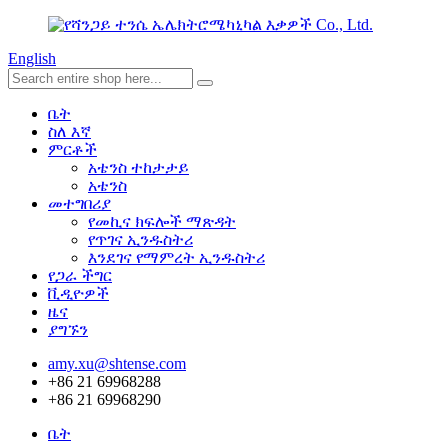
English
ቤት
ስለ እኛ
ምርቶች
አቴንስ ተከታታይ
አቴንስ
መተግበሪያ
የመኪና ክፍሎች ማጽዳት
የጥገና ኢንዱስትሪ
እንደገና የማምረት ኢንዱስትሪ
የጋራ ችግር
ቪዲዮዎች
ዜና
ያግኙን
amy.xu@shtense.com
+86 21 69968288
+86 21 69968290
ቤት