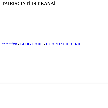
TAIRISCINTÍ IS DÉANAÍ
l an tSuímh
-
BLÓG BARR
-
CUARDACH BARR