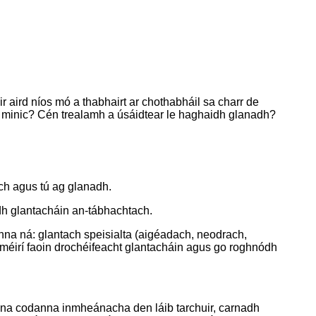
ir aird níos mó a thabhairt ar chothabháil sa charr de
go minic? Cén trealamh a úsáidtear le haghaidh glanadh?
ach agus tú ag glanadh.
odh glantacháin an-tábhachtach.
nna ná: glantach speisialta (aigéadach, neodrach,
aiméirí faoin drochéifeacht glantacháin agus go roghnódh
 ar na codanna inmheánacha den láib tarchuir, carnadh