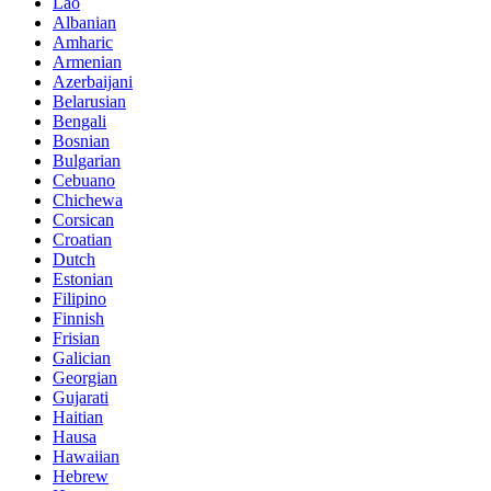
Lao
Albanian
Amharic
Armenian
Azerbaijani
Belarusian
Bengali
Bosnian
Bulgarian
Cebuano
Chichewa
Corsican
Croatian
Dutch
Estonian
Filipino
Finnish
Frisian
Galician
Georgian
Gujarati
Haitian
Hausa
Hawaiian
Hebrew