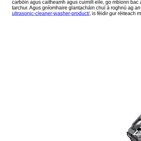
carbóin agus caitheamh agus cuimilt eile, go mbíonn bac
tarchur. Agus gníomhaire glantacháin chuí á roghnú ag an
ultrasonic-cleaner-washer-product/
, is féidir gur réiteach