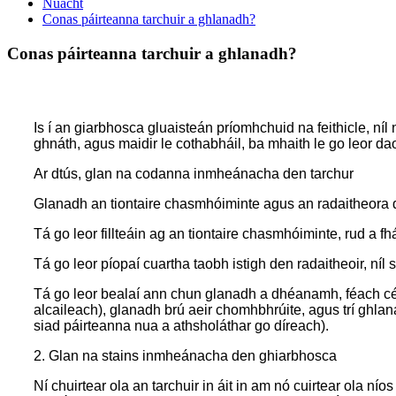
Nuacht
Conas páirteanna tarchuir a ghlanadh?
Conas páirteanna tarchuir a ghlanadh?
Is í an giarbhosca gluaisteán príomhchuid na feithicle, níl
ghnáth, agus maidir le cothabháil, ba mhaith le go leor d
Ar dtús, glan na codanna inmheánacha den tarchur
Glanadh an tiontaire chasmhóiminte agus an radaitheora d
Tá go leor fillteáin ag an tiontaire chasmhóiminte, rud a 
Tá go leor píopaí cuartha taobh istigh den radaitheoir, ní
Tá go leor bealaí ann chun glanadh a dhéanamh, féach cén 
alcaileach), glanadh brú aeir chomhbhrúite, agus trí ghlan
siad páirteanna nua a athsholáthar go díreach).
2. Glan na stains inmheánacha den ghiarbhosca
Ní chuirtear ola an tarchuir in áit in am nó cuirtear ola 