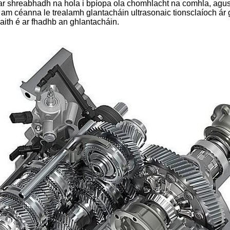
 ar shreabhadh na hola i bpíopa ola chomhlacht na comhla, ag
 am céanna le trealamh glantacháin ultrasonaic tionsclaíoch ár
 maith é ar fhadhb an ghlantacháin.