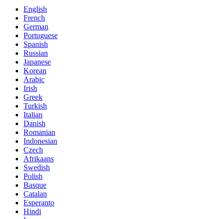
English
French
German
Portuguese
Spanish
Russian
Japanese
Korean
Arabic
Irish
Greek
Turkish
Italian
Danish
Romanian
Indonesian
Czech
Afrikaans
Swedish
Polish
Basque
Catalan
Esperanto
Hindi