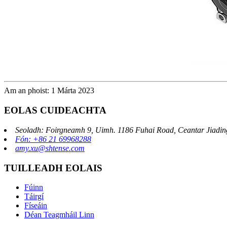
Am an phoist: 1 Márta 2023
EOLAS CUIDEACHTA
Seoladh: Foirgneamh 9, Uimh. 1186 Fuhai Road, Ceantar Jiadin
Fón: +86 21 69968288
amy.xu@shtense.com
TUILLEADH EOLAIS
Fúinn
Táirgí
Físeáin
Déan Teagmháil Linn