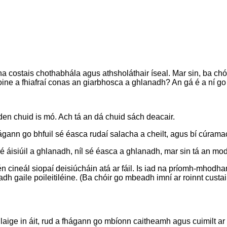
 na costais chothabhála agus athsholáthair íseal. Mar sin, ba chó
aoine a fhiafraí conas an giarbhosca a ghlanadh? An gá é a ní 
en chuid is mó. Ach tá an dá chuid sách deacair.
fhágann go bhfuil sé éasca rudaí salacha a cheilt, agus bí cúram
l sé áisiúil a ghlanadh, níl sé éasca a ghlanadh, mar sin tá an m
cineál siopaí deisiúcháin atá ar fáil. Is iad na príomh-mhodha
adh gaile poileitiléine. (Ba chóir go mbeadh imní ar roinnt cust
níos laige in áit, rud a fhágann go mbíonn caitheamh agus cuimilt