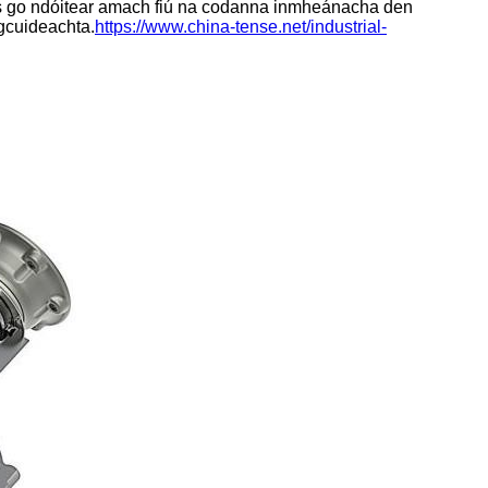
us go ndóitear amach fiú na codanna inmheánacha den
 gcuideachta.
https://www.china-tense.net/industrial-