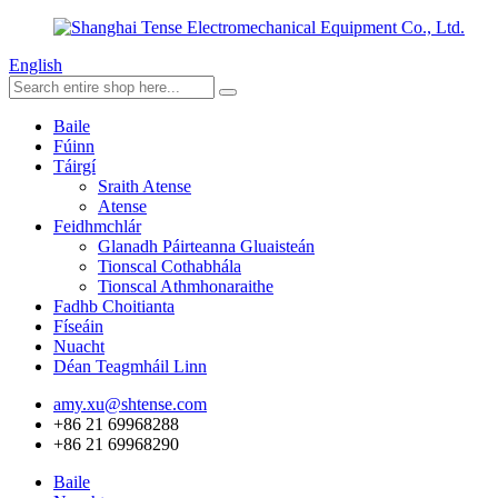
English
Baile
Fúinn
Táirgí
Sraith Atense
Atense
Feidhmchlár
Glanadh Páirteanna Gluaisteán
Tionscal Cothabhála
Tionscal Athmhonaraithe
Fadhb Choitianta
Físeáin
Nuacht
Déan Teagmháil Linn
amy.xu@shtense.com
+86 21 69968288
+86 21 69968290
Baile