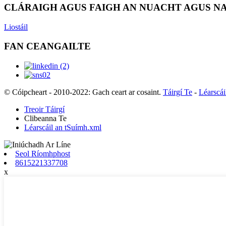
CLÁRAIGH AGUS FAIGH AN NUACHT AGUS NA 
Liostáil
FAN CEANGAILTE
© Cóipcheart - 2010-2022: Gach ceart ar cosaint.
Táirgí Te
-
Léarscái
Treoir Táirgí
Clibeanna Te
Léarscáil an tSuímh.xml
Seol Ríomhphost
8615221337708
x