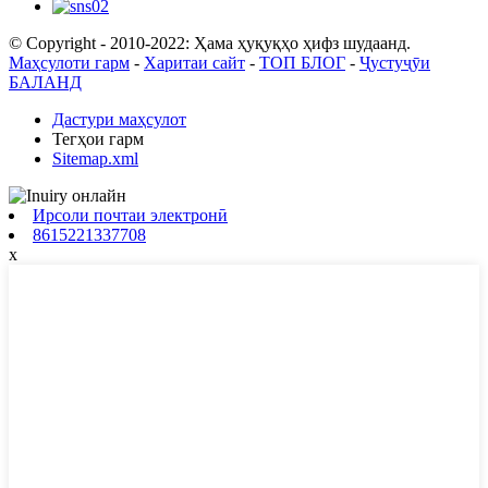
© Copyright - 2010-2022: Ҳама ҳуқуқҳо ҳифз шудаанд.
Маҳсулоти гарм
-
Харитаи сайт
-
ТОП БЛОГ
-
Ҷустуҷӯи
БАЛАНД
Дастури маҳсулот
Тегҳои гарм
Sitemap.xml
Ирсоли почтаи электронӣ
8615221337708
x