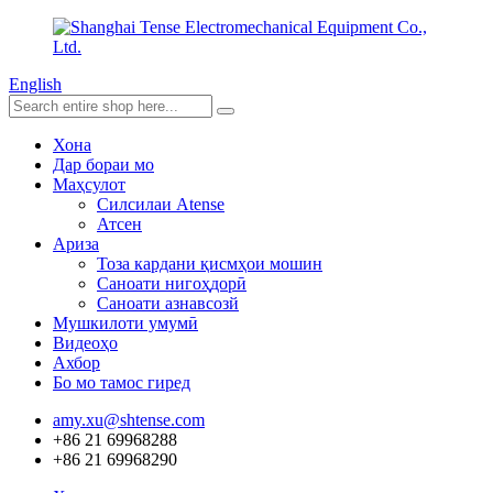
English
Хона
Дар бораи мо
Маҳсулот
Силсилаи Atense
Атсен
Ариза
Тоза кардани қисмҳои мошин
Саноати нигоҳдорӣ
Саноати азнавсозй
Мушкилоти умумӣ
Видеоҳо
Ахбор
Бо мо тамос гиред
amy.xu@shtense.com
+86 21 69968288
+86 21 69968290