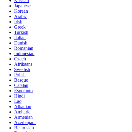
Russian
Japanese
Korean
Arabic
Irish
Greek
Turkish
Italian
Danish
Romanian
Indonesian
Czech
Afrikaans
Swedish
Polish
Basque
Catalan
Esperanto
Hindi
Lao
Albanian
Amharic
Armenian
Azerbaijani
Belarusian