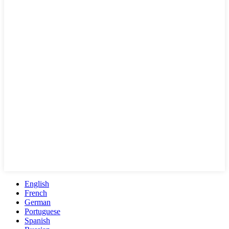
English
French
German
Portuguese
Spanish