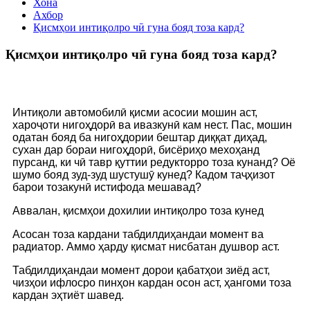
Хона
Ахбор
Қисмҳои интиқолро чӣ гуна бояд тоза кард?
Қисмҳои интиқолро чӣ гуна бояд тоза кард?
Интиқоли автомобилӣ қисми асосии мошин аст,
хароҷоти нигоҳдорӣ ва ивазкунӣ кам нест. Пас, мошин
одатан бояд ба нигоҳдории бештар диққат диҳад,
сухан дар бораи нигоҳдорӣ, бисёриҳо мехоҳанд
пурсанд, ки чӣ тавр қуттии редукторро тоза кунанд? Оё
шумо бояд зуд-зуд шустушӯ кунед? Кадом таҷҳизот
барои тозакунӣ истифода мешавад?
Аввалан, қисмҳои дохилии интиқолро тоза кунед
Асосан тоза кардани табдилдиҳандаи момент ва
радиатор. Аммо ҳарду қисмат нисбатан душвор аст.
Табдилдиҳандаи момент дорои қабатҳои зиёд аст,
чизҳои ифлосро пинҳон кардан осон аст, ҳангоми тоза
кардан эҳтиёт шавед.