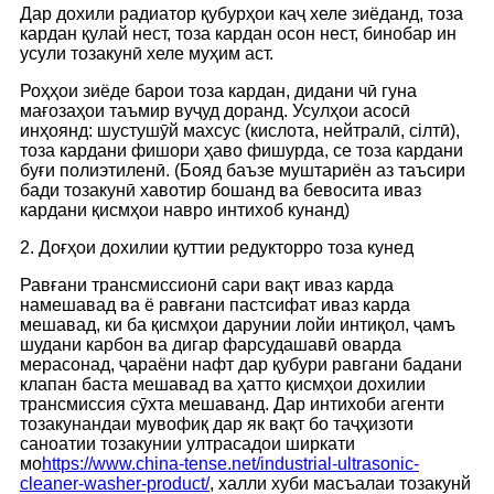
Дар дохили радиатор қубурҳои каҷ хеле зиёданд, тоза
кардан қулай нест, тоза кардан осон нест, бинобар ин
усули тозакунӣ хеле муҳим аст.
Роҳҳои зиёде барои тоза кардан, дидани чӣ гуна
мағозаҳои таъмир вуҷуд доранд. Усулҳои асосӣ
инҳоянд: шустушӯй махсус (кислота, нейтралӣ, сілтӣ),
тоза кардани фишори ҳаво фишурда, се тоза кардани
буғи полиэтиленӣ. (Бояд баъзе муштариён аз таъсири
бади тозакунӣ хавотир бошанд ва бевосита иваз
кардани қисмҳои навро интихоб кунанд)
2. Доғҳои дохилии қуттии редукторро тоза кунед
Равғани трансмиссионӣ сари вақт иваз карда
намешавад ва ё равғани пастсифат иваз карда
мешавад, ки ба қисмҳои дарунии лойи интиқол, ҷамъ
шудани карбон ва дигар фарсудашавӣ оварда
мерасонад, ҷараёни нафт дар қубури равгани бадани
клапан баста мешавад ва ҳатто қисмҳои дохилии
трансмиссия сӯхта мешаванд. Дар интихоби агенти
тозакунандаи мувофиқ дар як вақт бо таҷҳизоти
саноатии тозакунии ултрасадои ширкати
мо
https://www.china-tense.net/industrial-ultrasonic-
cleaner-washer-product/
, халли хуби масъалаи тозакунй