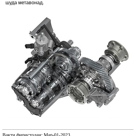
шуда метавонад.
Вақти фиристодан: Мар-01-2023